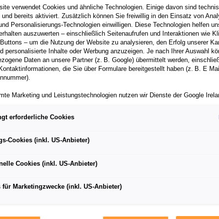
ite verwendet Cookies und ähnliche Technologien. Einige davon sind techni
h und bereits aktiviert. Zusätzlich können Sie freiwillig in den Einsatz von Anal
und Personalisierungs-Technologien einwilligen. Diese Technologien helfen uns
rhalten auszuwerten – einschließlich Seitenaufrufen und Interaktionen wie Kl
 Buttons – um die Nutzung der Website zu analysieren, den Erfolg unserer 
 der Elektroserie am Samstag in Marrakesch
 personalisierte Inhalte oder Werbung anzuzeigen. Je nach Ihrer Auswahl k
zogene Daten an unsere Partner (z. B. Google) übermittelt werden, einschließ
nem Unfall in Mexiko wieder fit
Kontaktinformationen, die Sie über Formulare bereitgestellt haben (z. B. E Ma
onnummer).
e und Mattia Drudi gehen bei Rookie-Test an den Start
mte Marketing und Leistungstechnologien nutzen wir Dienste der Google Irelan
zogene Daten an die Google LLC in den USA weiterleiten kann. In den USA b
ichwertiges Datenschutzniveau; staatliche Zugriffe und eingeschränkte
gt erforderliche Cookies
tzmöglichkeiten können nicht ausgeschlossen werden. Die Übermittlung erfol
von Standardvertragsklauseln der Europäischen Kommission.
leren Osten sowie Süd- und Nordamerika kommt die Formel
gs-Cookies (inkl. US-Anbieter)
stag (29. Februar) startet Audi Sport ABT Schaeffler mit s
ber einen personalisierten Link auf unsere Website gelangen und Marketing 
und Lucas di Grassi beim fünften Saisonlauf der rein elektr
können die dabei anfallenden Nutzungsdaten wie etwa Seitenaufrufe oder Klic
nelle Cookies (inkl. US-Anbieter)
nen von dem Ihnen zugeordneten Händler bzw. im Falle eines Porsche Betrieb
h (Marokko).
ter Auto GmbH & Co KG eingesehen werden. Dies dient der personalisierten 
folgsmessung der jeweiligen Kampagne.
orweg: Daniel Abt ist nach seinem Unfall in Mexiko wieder fit 
 für Marketingzwecke (inkl. US-Anbieter)
ftritt in seinem Audi e-tron FE06. Der Deutsche war im Traini
iden jederzeit frei, ob Sie in den Einsatz der genannten Technologien einwill
te Einwilligung können Sie jederzeit mit Wirkung für die Zukunft widerrufen. We
sproblem der Software in seinem Auto in die Streckenbegr
nen zu den eingesetzten Technologien finden Sie in unserer Cookie und Techn