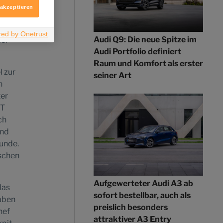
h dem
 akzeptieren
alter
Audi Q9: Die neue Spitze im
iel
Audi Portfolio definiert
Raum und Komfort als erster
l zur
seiner Art
n
ter
BT
ch
und
runde.
ischen
Aufgewerteter Audi A3 ab
das
sofort bestellbar, auch als
aben
preislich besonders
hef
attraktiver A3 Entry