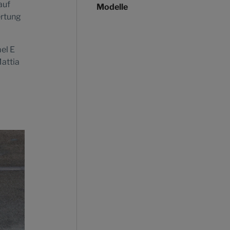
auf
Modelle
ertung
el E
Mattia