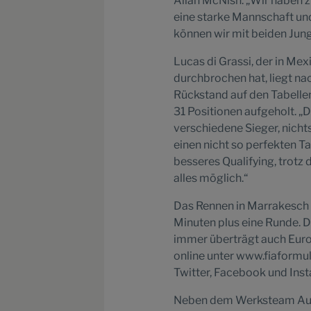
Allan McNish. „Wir haben z
eine starke Mannschaft un
können wir mit beiden Jun
Lucas di Grassi, der in Me
durchbrochen hat, liegt nac
Rückstand auf den Tabellenf
31 Positionen aufgeholt. „D
verschiedene Sieger, nichts
einen nicht so perfekten Ta
besseres Qualifying, trotz 
alles möglich.“
Das Rennen in Marrakesch 
Minuten plus eine Runde. 
immer überträgt auch Euros
online unter www.fiaformu
Twitter, Facebook und Ins
Neben dem Werksteam Audi