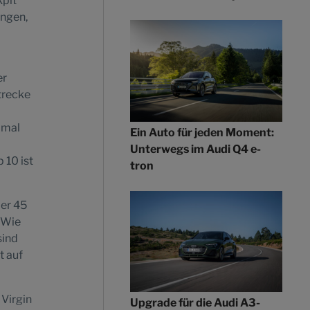
kpit
ingen,
er
Strecke
 mal
Ein Auto für jeden Moment:
Unterwegs im Audi Q4 e-
 10 ist
tron
ber 45
 Wie
sind
t auf
Virgin
Upgrade für die Audi A3-