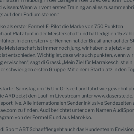
u Hause in Neuburg, in der Garage an der Strecke und im Coc
d wissen: Wenn wir vom ersten Training an alles zusammenbr
gs auf dem Podium stehen.“
xiko als erster Formel-E-Pilot die Marke von 750 Punkten
h auf Platz fünf in der Meisterschaft und hat lediglich 15 Zähl
ührer. In den ersten vier Rennen hat der Brasilianer auf der 
ie Meisterschaft ist immer noch jung, wir haben bis jetzt vier
 ist entschieden. Wichtig ist, dass wir auch punkten, wenn wir
g erwischen“, sagt di Grassi. „Mein Ziel für Marrakesch ist ein
der schwierigen ersten Gruppe. Mit einem Startplatz in den Top
startet Samstag um 16 Uhr Ortszeit und führt wie gewohnt ü
Die ARD zeigt den Lauf im Livestream unter www.daserste.de.
port live. Alle internationalen Sender inklusive Sendezeiten 
lae.com zu finden. Audi berichtet unter dem Namen AudiSpor
tagram von der Formel E und aus Marokko.
 Sport ABT Schaeffler geht auch das Kundenteam Envision 