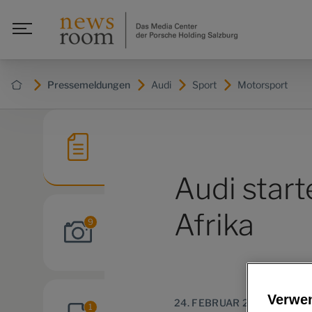
Pressemeldungen
Audi
Sport
Motorsport
Audi start
Afrika
9
Verwe
24. FEBRUAR 2020
1