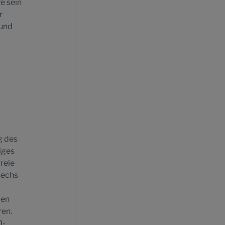
é sein
r
 und
g des
iges
reie
sechs
Den
ren.
0-