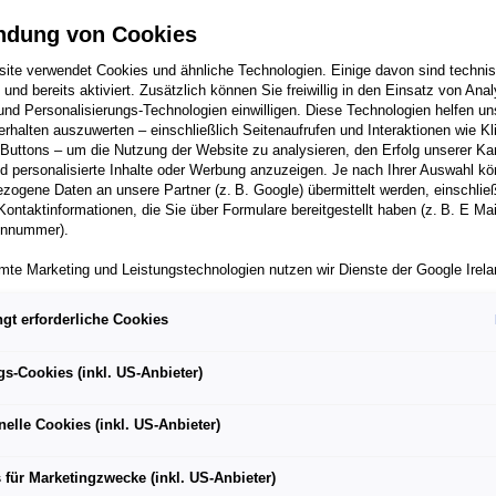
ndung von Cookies
ite verwendet Cookies und ähnliche Technologien. Einige davon sind techni
h und bereits aktiviert. Zusätzlich können Sie freiwillig in den Einsatz von Anal
und Personalisierungs-Technologien einwilligen. Diese Technologien helfen uns
rhalten auszuwerten – einschließlich Seitenaufrufen und Interaktionen wie Kl
 Buttons – um die Nutzung der Website zu analysieren, den Erfolg unserer 
 E-Prix, 5. Lauf zur ABB FIA Formel-E-Meisterschaft
 personalisierte Inhalte oder Werbung anzuzeigen. Je nach Ihrer Auswahl k
zogene Daten an unsere Partner (z. B. Google) übermittelt werden, einschließ
Kontaktinformationen, die Sie über Formulare bereitgestellt haben (z. B. E Ma
onnummer).
mte Marketing und Leistungstechnologien nutzen wir Dienste der Google Irelan
zogene Daten an die Google LLC in den USA weiterleiten kann. In den USA b
ichwertiges Datenschutzniveau; staatliche Zugriffe und eingeschränkte
gt erforderliche Cookies
Mexiko City E-Prix mit Höhen und Tiefen geht das TAG Heuer
tzmöglichkeiten können nicht ausgeschlossen werden. Die Übermittlung erfol
 Marokko in der ABB FIA Formel-E-Meisterschaft 2019/202
von Standardvertragsklauseln der Europäischen Kommission.
gs-Cookies (inkl. US-Anbieter)
k der ersten Pole Position für Porsche im rein-elektrischen
ber einen personalisierten Link auf unsere Website gelangen und Marketing 
en E-Prix reist das Team optimistisch zum Marrakesh E-Pri
können die dabei anfallenden Nutzungsdaten wie etwa Seitenaufrufe oder Klic
nelle Cookies (inkl. US-Anbieter)
nen von dem Ihnen zugeordneten Händler bzw. im Falle eines Porsche Betrieb
ter Auto GmbH & Co KG eingesehen werden. Dies dient der personalisierten 
folgsmessung der jeweiligen Kampagne.
 für Marketingzwecke (inkl. US-Anbieter)
ahrer Frédéric Makowiecki (FR) und Thomas Preining (AT) w