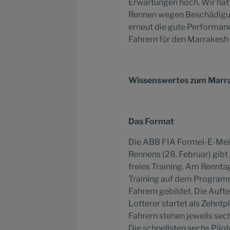
Erwartungen hoch. Wir hatte
Rennen wegen Beschädigun
erneut die gute Performan
Fahrern für den Marrakesh 
Wissenswertes zum Marra
Das Format
Die ABB FIA Formel-E-Meis
Rennens (28. Februar) gibt
freies Training. Am Rennta
Training auf dem Programm
Fahrern gebildet. Die Aufte
Lotterer startet als Zehntp
Fahrern stehen jeweils sec
Die schnellsten sechs Pilot