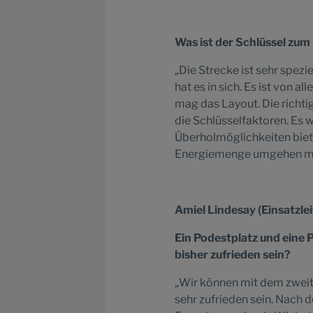
Was ist der Schlüssel zum
„Die Strecke ist sehr spezi
hat es in sich. Es ist von 
mag das Layout. Die richt
die Schlüsselfaktoren. Es w
Überholmöglichkeiten biete
Energiemenge umgehen m
Amiel Lindesay (Einsatz
le
Ein Podestplatz und eine 
bisher zufrieden sein?
„Wir können mit dem zweite
sehr zufrieden sein. Nach 