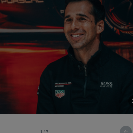
1
/
3