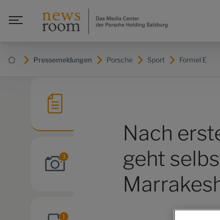
Pressemeldungen
Porsche
Sport
Formel E
Nach erste
geht selb
3
Marrakesh
1