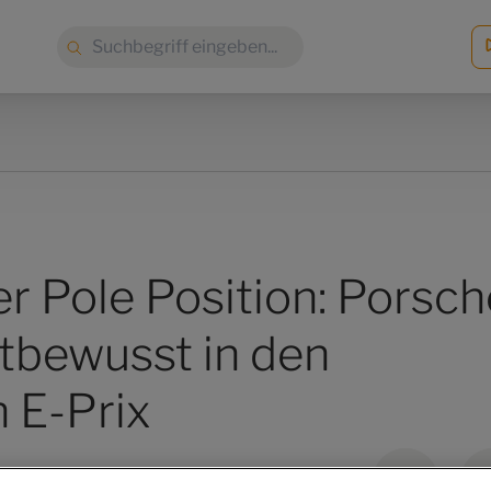
Suche:
r Pole Position: Porsch
stbewusst in den
 E-Prix