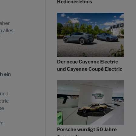
Bedienerlebnis
 aber
 alles
“
Der neue Cayenne Electric
und Cayenne Coupé Electric
h ein
 und
tric
se
im
Porsche würdigt 50 Jahre