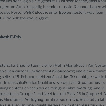
n uns den Sieg als Ziel gesetzt. Es ist sehr schade, dass Andr
gen am Auto frühzeitig beenden musste. Dennoch haben wi
ce des Porsche 99X Electric unter Beweis gestellt, was Team
E-Prix Selbstvertrauen gibt.”
kesh E-Prix
terschaft gastiert zum vierten Mal in Marrakesch. Am Vorta
 es einen kurzen Funktionstest (Shakedown) und ein 45-minüt
g selbst (29. Februar) steht zunächst das 30-minütige zweite f
. Im anschließenden Qualifying werden vier Gruppen aus je 
ilung richtet sich nach der derzeitigen Fahrerwertung. André
latzierter in Gruppe 2 und Neel Jani mit Platz 23 in Gruppe 4. 
hs Minuten zur Verfügung, um ihre persönliche Bestzeit zu fah
en aus allen Gruppen qualifizieren sich im Anschluss für die 2