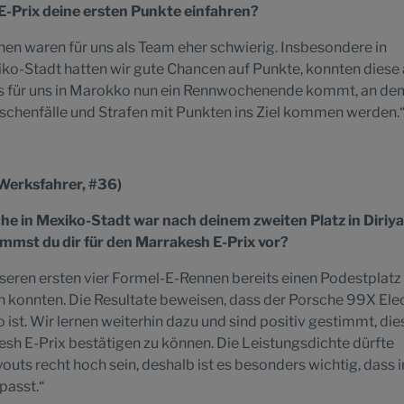
E-Prix deine ersten Punkte einfahren?
en waren für uns als Team eher schwierig. Insbesondere in
iko-Stadt hatten wir gute Chancen auf Punkte, konnten diese
ass für uns in Marokko nun ein Rennwochenende kommt, an dem
ischenfälle und Strafen mit Punkten ins Ziel kommen werden.
Werksfahrer, #36)
che in Mexiko-Stadt war nach deinem zweiten Platz in Diriya
immst du dir für den Marrakesh E-Prix vor?
unseren ersten vier Formel-E-Rennen bereits einen Podestplatz
en konnten. Die Resultate beweisen, dass der Porsche 99X Elec
ist. Wir lernen weiterhin dazu und sind positiv gestimmt, die
h E-Prix bestätigen zu können. Die Leistungsdichte dürfte
uts recht hoch sein, deshalb ist es besonders wichtig, dass 
passt.“