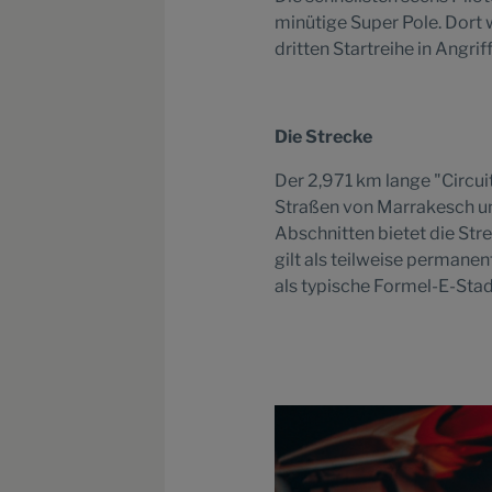
minütige Super Pole. Dort 
dritten Startreihe in Angr
Die Strecke
Der 2,971 km lange "Circui
Straßen von Marrakesch un
Abschnitten bietet die Str
gilt als teilweise permane
als typische Formel-E-Stad