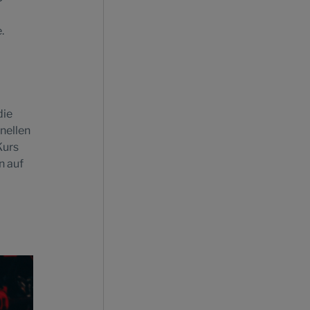
.
die
nellen
Kurs
n auf