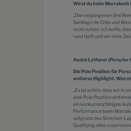
Wirst du beim Marrakesh 
„Die vergangenen drei Renn
Santiago de Chile und Mex
nicht nutzen. Ich hoffe, d
rund läuft und wir ohne Zw
André Lotterer (Porsche-
Die Pole Position für Pors
weiteres Highlight. Was n
„Es ist schön, dass wir in 
eine Pole Position einfahr
ein konkurrenzfähiges Auto 
Performance beim Marrakes
aufgrund des Strecken-Layo
Qualifying alles zusammen