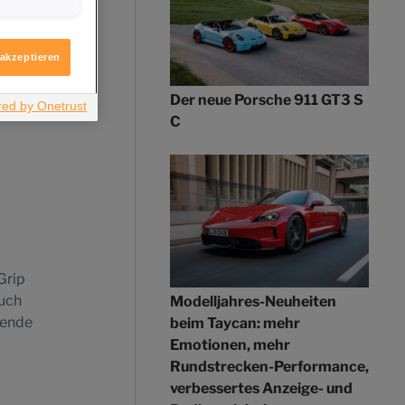
igen möchten.
Test
itere
ologie
 akzeptieren
Der neue Porsche 911 GT3 S
C
Grip
Auch
Modelljahres-Neuheiten
sende
beim Taycan: mehr
Emotionen, mehr
Rundstrecken-Performance,
verbessertes Anzeige- und