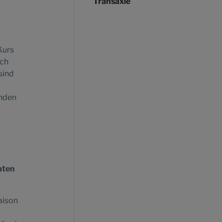
Transaxle
Kurs
Ich
sind
enden
aten
aison