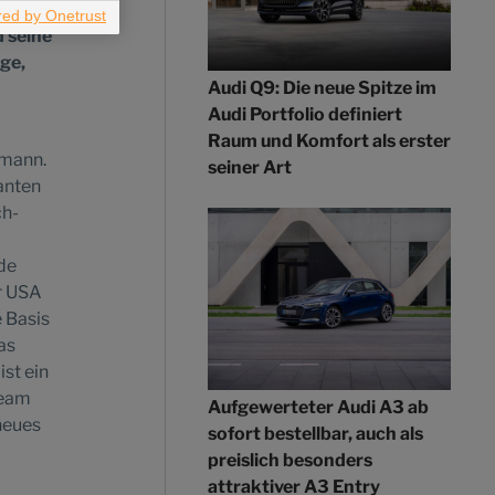
ourcen
 seine
ge,
Audi Q9: Die neue Spitze im
Audi Portfolio definiert
Raum und Komfort als erster
smann.
seiner Art
anten
ch-
de
r USA
e Basis
as
st ein
team
Aufgewerteter Audi A3 ab
neues
sofort bestellbar, auch als
preislich besonders
attraktiver A3 Entry