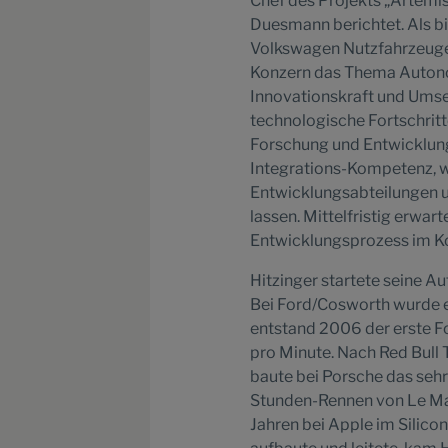
Chef des Projekts „Artemis“
Duesmann berichtet. Als b
Volkswagen Nutzfahrzeuge l
Konzern das Thema Autonom
Innovationskraft und Umse
technologische Fortschrit
Forschung und Entwicklung
Integrations-Kompetenz, 
Entwicklungsabteilungen u
lassen. Mittelfristig erwar
Entwicklungsprozess im Ko
Hitzinger startete seine A
Bei Ford/Cosworth wurde er
entstand 2006 der erste 
pro Minute. Nach Red Bull
baute bei Porsche das sehr
Stunden-Rennen von Le Ma
Jahren bei Apple im Silico