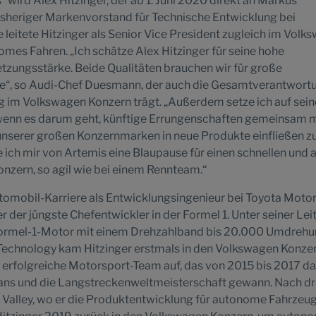
 wird Alex Hitzinger, der ab 1. Juni 2020 direkt an Markus
isheriger Markenvorstand für Technische Entwicklung bei
eitete Hitzinger als Senior Vice President zugleich im Volk
es Fahren. „Ich schätze Alex Hitzinger für seine hohe
tzungsstärke. Beide Qualitäten brauchen wir für große
te“, so Audi-Chef Duesmann, der auch die Gesamtverantwortu
 im Volkswagen Konzern trägt. „Außerdem setze ich auf sein
wenn es darum geht, künftige Errungenschaften gemeinsam m
nserer großen Konzernmarken in neue Produkte einfließen z
te ich mir von Artemis eine Blaupause für einen schnellen und 
nzern, so agil wie bei einem Rennteam.“
utomobil-Karriere als Entwicklungsingenieur bei Toyota Motor
 der jüngste Chefentwickler in der Formel 1. Unter seiner Lei
Formel-1-Motor mit einem Drehzahlband bis 20.000 Umdreh
 Technology kam Hitzinger erstmals in den Volkswagen Konze
 erfolgreiche Motorsport-Team auf, das von 2015 bis 2017 da
ns und die Langstreckenweltmeisterschaft gewann. Nach dr
n Valley, wo er die Produktentwicklung für autonome Fahrzeu