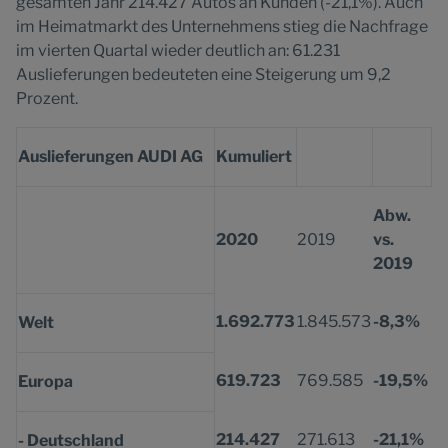
gesamten Jahr 214.427 Autos an Kunden (-21,1%). Auch
im Heimatmarkt des Unternehmens stieg die Nachfrage
im vierten Quartal wieder deutlich an: 61.231
Auslieferungen bedeuteten eine Steigerung um 9,2
Prozent.
Auslieferungen AUDI AG
Kumuliert
Abw.
2020
2019
vs.
2019
1.692.773
1.845.573
-8,3%
Welt
619.723
769.585
-19,5%
Europa
214.427
271.613
-21,1%
- Deutschland