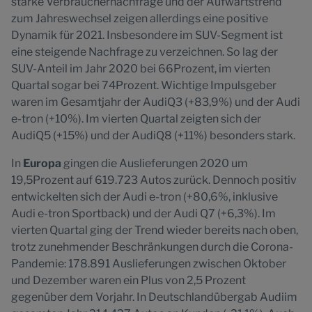
starke Verbrauchernachfrage und der Aufwärtstrend
zum Jahreswechsel zeigen allerdings eine positive
Dynamik für 2021. Insbesondere im SUV-Segment ist
eine steigende Nachfrage zu verzeichnen. So lag der
SUV-Anteil im Jahr 2020 bei 66Prozent, im vierten
Quartal sogar bei 74Prozent. Wichtige Impulsgeber
waren im Gesamtjahr der AudiQ3 (+83,9%) und der Audi
e-tron (+10%). Im vierten Quartal zeigten sich der
AudiQ5 (+15%) und der AudiQ8 (+11%) besonders stark.
In
Europa
gingen die Auslieferungen 2020 um
19,5Prozent auf 619.723 Autos zurück. Dennoch positiv
entwickelten sich der Audi e-tron (+80,6%, inklusive
Audi e-tron Sportback) und der Audi Q7 (+6,3%). Im
vierten Quartal ging der Trend wieder bereits nach oben,
trotz zunehmender Beschränkungen durch die Corona-
Pandemie: 178.891 Auslieferungen zwischen Oktober
und Dezember waren ein Plus von 2,5 Prozent
gegenüber dem Vorjahr. In Deutschlandübergab Audiim