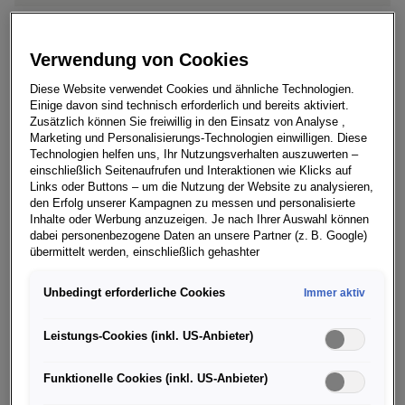
Verwendung von Cookies
Mit dem erfolgreichsten Quartal der
Unternehmensgeschichte hat die AUDI AG das Jahr
Diese Website verwendet Cookies und ähnliche Technologien.
2020 bei den Auslieferungen abgeschlossen: Zwischen
Einige davon sind technisch erforderlich und bereits aktiviert.
Zusätzlich können Sie freiwillig in den Einsatz von Analyse ,
Oktober und Dezember übergab das Unternehmen
Marketing und Personalisierungs-Technologien einwilligen. Diese
505.583 Autos an Kunden – zum ersten Mal mehr als
Technologien helfen uns, Ihr Nutzungsverhalten auszuwerten –
eine halbe Million in einem Quartal. In einem
einschließlich Seitenaufrufen und Interaktionen wie Klicks auf
Links oder Buttons – um die Nutzung der Website zu analysieren,
herausfordernden Jahr, das weltweit von
den Erfolg unserer Kampagnen zu messen und personalisierte
Einschränkungen durch die Corona-Pandemie geprägt
Inhalte oder Werbung anzuzeigen. Je nach Ihrer Auswahl können
war, lieferte Audi insgesamt 1.692.773 Modelle aus, ein
dabei personenbezogene Daten an unsere Partner (z. B. Google)
übermittelt werden, einschließlich gehashter
Rückgang von 8,3 Prozent gegenüber dem Vorjahr. In
Kontaktinformationen, die Sie über Formulare bereitgestellt haben
China fuhr das Unternehmen mit 727.358
(z. B. E Mail Adresse oder Telefonnummer).
Unbedingt erforderliche Cookies
Immer aktiv
Auslieferungen (+5,4 Prozent) dennoch einen neuen
Für bestimmte Marketing und Leistungstechnologien nutzen wir
Bestwert ein.
Dienste der Google Ireland Ltd., die personenbezogene Daten an
Leistungs-Cookies (inkl. US-Anbieter)
die Google LLC in den USA weiterleiten kann. In den USA besteht
„Zur Mitte des vergangenen Jahres sind wir dank einer
kein der EU gleichwertiges Datenschutzniveau; staatliche Zugriffe
sehr starken internationalen Teamleistung mit Schwung
Funktionelle Cookies (inkl. US-Anbieter)
und eingeschränkte Rechtsschutzmöglichkeiten können nicht
aus der ersten Corona-Welle gekommen. Nach einem
ausgeschlossen werden. Die Übermittlung erfolgt auf Grundlage