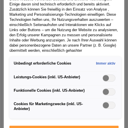
Volkswagen Passat Generation. Mit unserem
Einige davon sind technisch erforderlich und bereits aktiviert.
Zukunftsprogramm NEXT LEVEL ŠKODA gehen wir jetzt
Zusätzlich können Sie freiwillig in den Einsatz von Analyse ,
die nächsten Schritte, um das Unternehmen erfolgreich
Marketing und Personalisierungs-Technologien einwilligen. Diese
Technologien helfen uns, Ihr Nutzungsverhalten auszuwerten –
durch die neue Dekade zu führen. Wir konzentrieren uns
einschließlich Seitenaufrufen und Interaktionen wie Klicks auf
dabei auf drei Prioritäten: Wir erweitern unser
Links oder Buttons – um die Nutzung der Website zu analysieren,
Modellportfolio in Richtung Einstiegssegmente, wir
den Erfolg unserer Kampagnen zu messen und personalisierte
Inhalte oder Werbung anzuzeigen. Je nach Ihrer Auswahl können
erschließen neue Märkte für weiteres Wachstum im
dabei personenbezogene Daten an unsere Partner (z. B. Google)
Volumensegment und wir erzielen konkrete Fortschritte
übermittelt werden, einschließlich gehashter
bei den Themen Nachhaltigkeit und Diversität.“
Kontaktinformationen, die Sie über Formulare bereitgestellt haben
(z. B. E Mail Adresse oder Telefonnummer).
Unbedingt erforderliche Cookies
Immer aktiv
Fortschrittlich konstruiertes Kompaktmodell
Für bestimmte Marketing und Leistungstechnologien nutzen wir
FAVORIT weckte das Interesse von Volkswagen
Dienste der Google Ireland Ltd., die personenbezogene Daten an
Leistungs-Cookies (inkl. US-Anbieter)
die Google LLC in den USA weiterleiten kann. In den USA besteht
Die ersten Kontakte zwischen ŠKODA und dem
kein der EU gleichwertiges Datenschutzniveau; staatliche Zugriffe
Funktionelle Cookies (inkl. US-Anbieter)
Volkswagen Konzern reichen bis in die 1970er-Jahre
und eingeschränkte Rechtsschutzmöglichkeiten können nicht
ausgeschlossen werden. Die Übermittlung erfolgt auf Grundlage
zurück. Ihre Fortsetzung fand die lose Zusammenarbeit
von Standardvertragsklauseln der Europäischen Kommission.
Cookies für Marketingzwecke (inkl. US-
zwischen den beiden Unternehmen mit der Vorstellung
Anbieter)
des neuen ŠKODA FAVORIT. ŠKODA hatte das Fahrzeug
Wenn Sie über einen personalisierten Link auf unsere Website
gelangen und Marketing Technologien zulassen, können die dabei
mit Schrägheck-Karosserie und Frontantrieb komplett
anfallenden Nutzungsdaten wie etwa Seitenaufrufe oder Klick
selbst entwickelt. Damit war der FAVORIT eine große
Interaktionen von dem Ihnen zugeordneten Händler bzw. im Falle