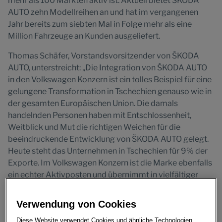
mehr als 100 Märkten aktiv ist. Aktuell bietet ŠKODA
AUTO zehn Modellreihen an und hat im vergangenen
Jahr bereits zum siebten Mal in Folge mehr als eine
Million Fahrzeuge an Kunden ausgeliefert.
Thomas Schäfer, Vorstandsvorsitzender von ŠKODA
AUTO, unterstreicht: „Die Integration von ŠKODA AUTO
in den Volkswagen Konzern ist ein tolles Beispiel für eine
gelungene Transformation in Tschechien genauso wie in
der gesamten Europäischen Union. Die damals
handelnden Personen haben mit Entschlossenheit,
Weitblick und Mut die richtigen Weichen für die
beeindruckende Entwicklung von ŠKODA AUTO gelegt.
Heute steht das Unternehmen in Tschechien für 9% der
Exporte. Im Volkswagen Konzern ist die Marke ebenfalls
ein echter Aktivposten und übernimmt in vielfältiger
Weise Verantwortung, etwa für die Wachstumsregionen
Indien, Russland und Nordafrika genauso wie für die
Verwendung von Cookies
Entwicklung der kommenden ŠKODA SUPERB und
Diese Website verwendet Cookies und ähnliche Technologien.