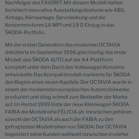
Nachfolger des FAVORIT. Mit diesem Modell hielten
technisch innovative Ausstattungsfeatures wie ABS,
Airbags, Klimaanlage, Servolenkung und die
Konzernmotoren 1,6 MPI und 1,9 D Einzug in das
ŠKODA-Portfolio.
Mit der ersten Generation des modernen OCTAVIA
debütierte im September 1996 gleichzeitig das erste
Modell, das ŠKODA AUTO auf der A4-Plattform
komplett unter dem Dach des Volkswagen Konzerns
entwickelte: Das Kompaktmodell markierte für ŠKODA
den Beginn eines neuen Kapitels: Der OCTAVIA wurde in
einem der modernsten europäischen Automobilwerke
produziert und stieg schnell zum Bestseller der Marke
auf. Im Herbst 1999 löste der neue Kleinwagen ŠKODA
FABIA die Modellreihe FELICIA ab. Inzwischen gehören
sowohl der OCTAVIA als auch der FABIA zu den
gefragtesten Modellreihen von ŠKODA: Der OCTAVIA
begeistert seine Kunden weltweit inzwischen in vierter