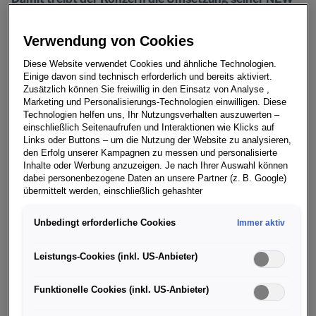
AUTO Strategie mit Hochdruck voran. Der Konzern-
und Produktionsstandort in Wolfsburg wird
Verwendung von Cookies
transformiert und die Wettbewerbsfähigkeit des
Diese Website verwendet Cookies und ähnliche Technologien.
Konzerns durch höhere Investitionen in
Einige davon sind technisch erforderlich und bereits aktiviert.
Zukunftstechnologien weiter gestärkt. Erstmals
Zusätzlich können Sie freiwillig in den Einsatz von Analyse ,
machen die Zukunftsinvestitionen, primär in E-
Marketing und Personalisierungs-Technologien einwilligen. Diese
Technologien helfen uns, Ihr Nutzungsverhalten auszuwerten –
Mobilität und Digitalisierung, mit 89 Milliarden Euro
einschließlich Seitenaufrufen und Interaktionen wie Klicks auf
beziehungsweise 56 Prozent, den größten Anteil der
Links oder Buttons – um die Nutzung der Website zu analysieren,
Gesamtinvestitionen von 159 Milliarden Euro aus.
den Erfolg unserer Kampagnen zu messen und personalisierte
Inhalte oder Werbung anzuzeigen. Je nach Ihrer Auswahl können
Volkswagen erwartet, dass jedes vierte verkaufte
dabei personenbezogene Daten an unsere Partner (z. B. Google)
Fahrzeug im Jahr 2026 einen batterieelektrischen
übermittelt werden, einschließlich gehashter
Antrieb hat.
Kontaktinformationen, die Sie über Formulare bereitgestellt haben
(z. B. E Mail Adresse oder Telefonnummer).
Unbedingt erforderliche Cookies
Immer aktiv
Der Aufsichtsratsvorsitzende der Volkswagen AG, Hans-
Für bestimmte Marketing und Leistungstechnologien nutzen wir
Dieter Pötsch, sagte:
Dienste der Google Ireland Ltd., die personenbezogene Daten an
Leistungs-Cookies (inkl. US-Anbieter)
die Google LLC in den USA weiterleiten kann. In den USA besteht
„Die heutigen Beschlüsse zeigen, mit welcher Vehemenz
kein der EU gleichwertiges Datenschutzniveau; staatliche Zugriffe
Funktionelle Cookies (inkl. US-Anbieter)
wir die Transformation des Volkswagen Konzerns
und eingeschränkte Rechtsschutzmöglichkeiten können nicht
ausgeschlossen werden. Die Übermittlung erfolgt auf Grundlage
vorantreiben. Dabei fokussieren wir uns mit unseren