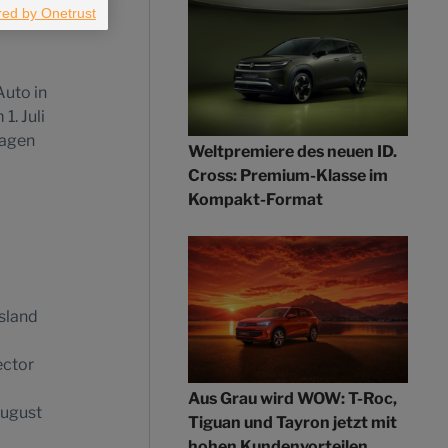
“. In
Auto in
1. Juli
wagen
Weltpremiere des neuen ID.
Cross: Premium-Klasse im
Kompakt-Format
usland
ector
Aus Grau wird WOW: T-Roc,
August
Tiguan und Tayron jetzt mit
hohen Kundenvorteilen