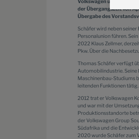
Volkswagen und übernimmt
der Übergangszeit von Apr
Übergabe des Vorstandsvo
Schäfer wird neben seiner
Personalunion führen. Sein
2022 Klaus Zellmer, derzei
Pkw. Über die Nachbesetzun
Thomas Schäfer verfügt üb
Automobilindustrie. Seine
Maschinenbau-Studiums bei 
leitenden Funktionen tätig.
2012 trat er Volkswagen Ko
und war mit der Umsetzun
Produktionsstandorte betr
der Volkswagen Group Sout
Südafrika und die Entwick
2020 wurde Schäfer zum V