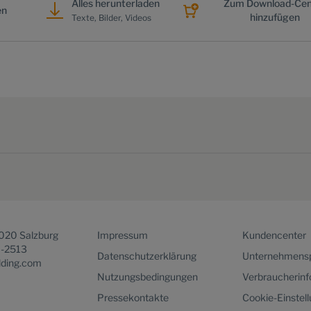
Alles herunterladen
Zum Download-Cen
en
hinzufügen
Texte, Bilder, Videos
5020 Salzburg
Impressum
Kundencenter
1-2513
Datenschutzerklärung
Unternehmensp
lding.com
Nutzungsbedingungen
Verbraucherin
Pressekontakte
Cookie-Einstel