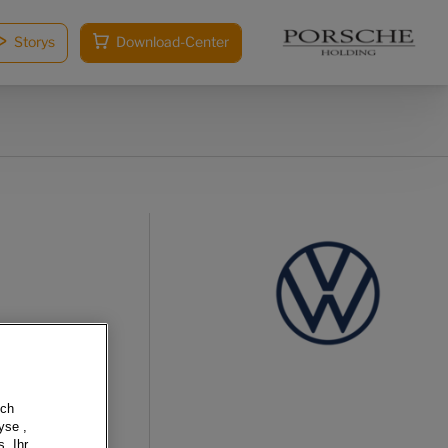
Storys
Download-Center
sch
yse ,
, Ihr