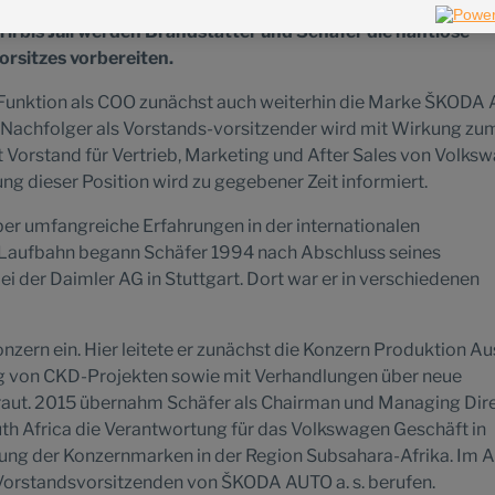
 zum 1. August 2022 das Konzernvorstandsressort „China
il bis Juli werden Brandstätter und Schäfer die nahtlose
rsitzes vorbereiten.
 Funktion als COO zunächst auch weiterhin die Marke ŠKODA 
 Nachfolger als Vorstands-vorsitzender wird mit Wirkung zum 
t Vorstand für Vertrieb, Marketing und After Sales von Volks
g dieser Position wird zu gegebener Zeit informiert.
er umfangreiche Erfahrungen in der internationalen
 Laufbahn begann Schäfer 1994 nach Abschluss seines
der Daimler AG in Stuttgart. Dort war er in verschiedenen
nzern ein. Hier leitete er zunächst die Konzern Produktion A
g von CKD-Projekten sowie mit Verhandlungen über neue
aut. 2015 übernahm Schäfer als Chairman und Managing Dir
h Africa die Verantwortung für das Volkswagen Geschäft in
lung der Konzernmarken in der Region Subsahara-Afrika. Im 
orstandsvorsitzenden von ŠKODA AUTO a. s. berufen.