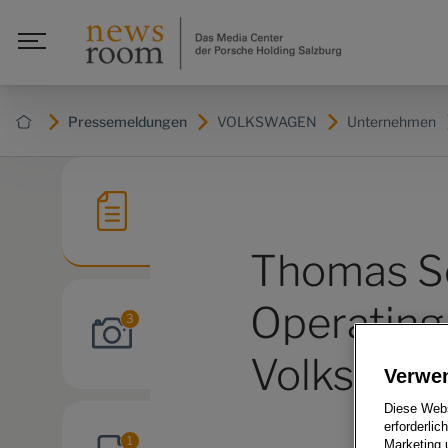
Pressemeldungen
VOLKSWAGEN
Unternehmen
Thomas Sc
Operating
3
Volkswag
Verwe
Diese Webs
erforderlic
1
Marketing 