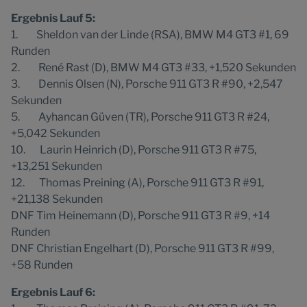
Ergebnis Lauf 5:
1. Sheldon van der Linde (RSA), BMW M4 GT3 #1, 69
Runden
2. René Rast (D), BMW M4 GT3 #33, +1,520 Sekunden
3. Dennis Olsen (N), Porsche 911 GT3 R #90, +2,547
Sekunden
5. Ayhancan Güven (TR), Porsche 911 GT3 R #24,
+5,042 Sekunden
10. Laurin Heinrich (D), Porsche 911 GT3 R #75,
+13,251 Sekunden
12. Thomas Preining (A), Porsche 911 GT3 R #91,
+21,138 Sekunden
DNF Tim Heinemann (D), Porsche 911 GT3 R #9, +14
Runden
DNF Christian Engelhart (D), Porsche 911 GT3 R #99,
+58 Runden
Ergebnis Lauf 6: