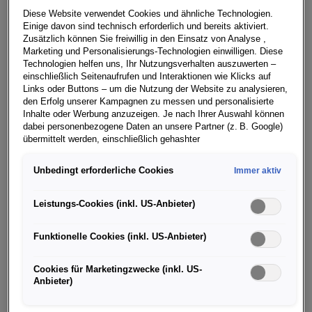
Boxenstrategie und zwei sehenswerten
Diese Website verwendet Cookies und ähnliche Technologien.
Überholmanövern zur Rennhälfte gegen das
Einige davon sind technisch erforderlich und bereits aktiviert.
zwischenzeitlich enteilte BMW-Duo Sheldon von der
Zusätzlich können Sie freiwillig in den Einsatz von Analyse ,
Marketing und Personalisierungs-Technologien einwilligen. Diese
Linde und René Rast durch. Deutschland einziges
Technologien helfen uns, Ihr Nutzungsverhalten auszuwerten –
Stadtrennen lockte über das Wochenende rund 102.000
einschließlich Seitenaufrufen und Interaktionen wie Klicks auf
Zuschauer an.
Links oder Buttons – um die Nutzung der Website zu analysieren,
den Erfolg unserer Kampagnen zu messen und personalisierte
Inhalte oder Werbung anzuzeigen. Je nach Ihrer Auswahl können
„Ich freue mich riesig für Thomas Preining, dass er
dabei personenbezogene Daten an unsere Partner (z. B. Google)
seinen Vorjahressieg wiederholen konnte und somit
übermittelt werden, einschließlich gehashter
nach sechs von 16 Saisonläufen weiter die
Kontaktinformationen, die Sie über Formulare bereitgestellt haben
(z. B. E Mail Adresse oder Telefonnummer).
Tabellenführung behauptet“, betont Thomas
Unbedingt erforderliche Cookies
Immer aktiv
Laudenbach, Leiter Porsche Motorsport. „In der
Für bestimmte Marketing und Leistungstechnologien nutzen wir
Teamwertung hat Manthey nach diesem Wochenende
Dienste der Google Ireland Ltd., die personenbezogene Daten an
Leistungs-Cookies (inkl. US-Anbieter)
die Google LLC in den USA weiterleiten kann. In den USA besteht
die Spitze erklommen. Als Neueinsteiger in dieser
kein der EU gleichwertiges Datenschutzniveau; staatliche Zugriffe
Meisterschaft verdient dies umso mehr Respekt. Schade
Funktionelle Cookies (inkl. US-Anbieter)
und eingeschränkte Rechtsschutzmöglichkeiten können nicht
für Ayhancan Güven, der ohne die Strafe wegen seines
ausgeschlossen werden. Die Übermittlung erfolgt auf Grundlage
von Standardvertragsklauseln der Europäischen Kommission.
kleinen Regelverstoßes beim Boxenstopp ebenfalls aufs
Cookies für Marketingzwecke (inkl. US-
Anbieter)
Podium hätte fahren können.“
Wenn Sie über einen personalisierten Link auf unsere Website
gelangen und Marketing Technologien zulassen, können die dabei