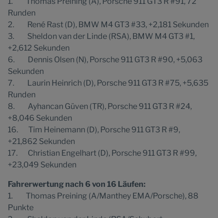
1. Thomas Preining (A), Porsche 911 GT3 R #91, 72
Runden
2. René Rast (D), BMW M4 GT3 #33, +2,181 Sekunden
3. Sheldon van der Linde (RSA), BMW M4 GT3 #1,
+2,612 Sekunden
6. Dennis Olsen (N), Porsche 911 GT3 R #90, +5,063
Sekunden
7. Laurin Heinrich (D), Porsche 911 GT3 R #75, +5,635
Runden
8. Ayhancan Güven (TR), Porsche 911 GT3 R #24,
+8,046 Sekunden
16. Tim Heinemann (D), Porsche 911 GT3 R #9,
+21,862 Sekunden
17. Christian Engelhart (D), Porsche 911 GT3 R #99,
+23,049 Sekunden
Fahrerwertung nach 6 von 16 Läufen:
1. Thomas Preining (A/Manthey EMA/Porsche), 88
Punkte