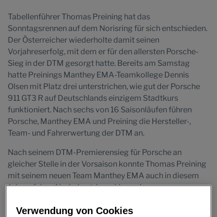
Tabellenführer Thomas Preining hat das
Sonntagsrennen auf dem Norisring für sich entschieden.
Der Österreicher wiederholte damit seinen
Vorjahreserfolg, mit dem er für den allersten Porsche-
Sieg in der DTM gesorgt hatte. Bereits am Samstag
hatte Preinings Manthey EMA-Teamkollege Dennis
Olsen mit Platz drei unterstrichen, wie gut der Porsche
911 GT3 R auf Deutschlands einzigem Stadtkurs
funktioniert. Nach sechs von 16 Saisonläufen führen
Porsche, Manthey EMA und Preining die Hersteller-,
Team- und Fahrerwertung der DTM an.
Nach seinem DTM-Premierensieg für Porsche an
gleicher Stelle in der Vorsaison konnte Thomas Preining
mit seinem neuen Team Manthey EMA auch in diesem
Jahr auf dem Norisring triumphieren. Im
Sonntagsrennen setzte sich der österreichische
Verwendung von Cookies
Werksfahrer bei sengender Hitze mit kluger