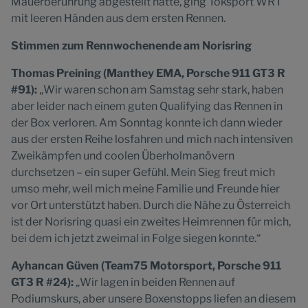
Mauerberührung abgestellt hatte, ging Toksport WRT
mit leeren Händen aus dem ersten Rennen.
Stimmen zum Rennwochenende am Norisring
Thomas Preining (Manthey EMA, Porsche 911 GT3 R
#91):
„Wir waren schon am Samstag sehr stark, haben
aber leider nach einem guten Qualifying das Rennen in
der Box verloren. Am Sonntag konnte ich dann wieder
aus der ersten Reihe losfahren und mich nach intensiven
Zweikämpfen und coolen Überholmanövern
durchsetzen – ein super Gefühl. Mein Sieg freut mich
umso mehr, weil mich meine Familie und Freunde hier
vor Ort unterstützt haben. Durch die Nähe zu Österreich
ist der Norisring quasi ein zweites Heimrennen für mich,
bei dem ich jetzt zweimal in Folge siegen konnte.“
Ayhancan Güven (Team75 Motorsport, Porsche 911
GT3 R #24):
„Wir lagen in beiden Rennen auf
Podiumskurs, aber unsere Boxenstopps liefen an diesem