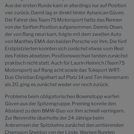
Aus der ersten Runde kam er allerdings nur auf Position
vier zurück. Damit lag er direkt hinter Ayhancan Güven.
Der Fahrer des Team75 Motorsport hatte das Rennen
von der fünften Position aufgenommen. Dennis Olsen,
der von Rang neun kam, folgte mit dem zweiten Auto
von Manthey EMA den beiden Porsche vor ihm. Die fünf
Erstplatzierten konnten sich zunächst etwas vom Rest
des Feldes absetzen. Positionswechsel fanden zunächst
praktisch nicht statt. Auch für Laurin Heinrich (Team75
Motorsport) auf Rang acht sowie das Toksport WRT-
Duo Christian Engelhart auf Platz 14 und Tim Heinemann
als 20. ging es zunächst weder vor noch zurück.
Probleme beim obligatorischen Boxenstopp warfen
Güven aus der Spitzengruppe. Preining konnte den
Abstand zu dem BMW-Duo vor ihm schnell verringern.
Zur Rennmitte überholte der 24-Jährige beim
Anbremsen der Spitzkehre zunächst den amtierenden
Champion Sheldon van der Linde. Wenige Runden