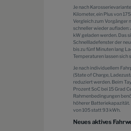
Je nach Karosserievariant
Kilometer, ein Plus von 17
Vergleich zum Vorgänger ni
schneller wieder aufladen:
kW geladen werden. Das sin
Schnellladefenster der ne
bis zu fünf Minuten lang L
Temperaturen lassen sich s
Je nach individuellem Fahr
(State of Charge, Ladezus
reduziert werden. Beim Tay
Prozent SoC bei 15 Grad Ce
Rahmenbedingungen benötig
höherer Batteriekapazität.
von 105 statt 93 kWh.
Neues aktives Fahrw