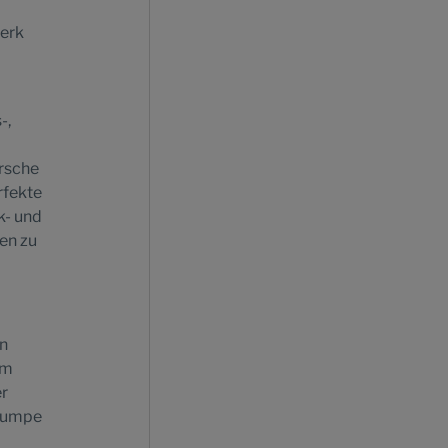
werk
-,
orsche
rfekte
k- und
en zu
en
em
er
epumpe