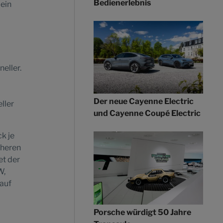
Bedienerlebnis
 ein
eller.
Der neue Cayenne Electric
ller
und Cayenne Coupé Electric
k je
cheren
et der
W,
 auf
Porsche würdigt 50 Jahre