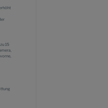
erhöht
der
 zu 15
kamera,
vorne,
attung