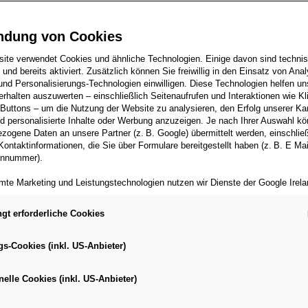
ndung von Cookies
ite verwendet Cookies und ähnliche Technologien. Einige davon sind techni
tung steigt um 50 kW und liegt jetzt bei bis zu 320 kW. Die
h und bereits aktiviert. Zusätzlich können Sie freiwillig in den Einsatz von Anal
und Personalisierungs-Technologien einwilligen. Diese Technologien helfen uns
 sich bei hohem Tempo auf bis zu 400 kW
rhalten auszuwerten – einschließlich Seitenaufrufen und Interaktionen wie Kl
 Buttons – um die Nutzung der Website zu analysieren, den Erfolg unserer 
hleunigung von null auf 100 km/h verkürzt sich um bis zu 0,6
 personalisierte Inhalte oder Werbung anzuzeigen. Je nach Ihrer Auswahl k
 Turbo S benötigt jetzt nur noch 2,4 Sekunden
zogene Daten an unsere Partner (z. B. Google) übermittelt werden, einschließ
Kontaktinformationen, die Sie über Formulare bereitgestellt haben (z. B. E Ma
eite steigt um bis zu 35 Prozent auf maximal 678 Kilometer
onnummer).
uf 80 Prozent State of Charge laden alle Taycan in 18
mte Marketing und Leistungstechnologien nutzen wir Dienste der Google Irelan
zogene Daten an die Google LLC in den USA weiterleiten kann. In den USA b
ichwertiges Datenschutzniveau; staatliche Zugriffe und eingeschränkte
gt erforderliche Cookies
tzmöglichkeiten können nicht ausgeschlossen werden. Die Übermittlung erfol
von Standardvertragsklauseln der Europäischen Kommission.
gs-Cookies (inkl. US-Anbieter)
ber einen personalisierten Link auf unsere Website gelangen und Marketing 
können die dabei anfallenden Nutzungsdaten wie etwa Seitenaufrufe oder Klic
ußerst umfangreich aktualisiert. Die neuen Versionen habe
nelle Cookies (inkl. US-Anbieter)
nen von dem Ihnen zugeordneten Händler bzw. im Falle eines Porsche Betrieb
, beschleunigen schneller und laden kürzer und robuster.
ter Auto GmbH & Co KG eingesehen werden. Dies dient der personalisierten 
folgsmessung der jeweiligen Kampagne.