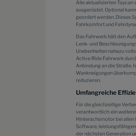
Alle aktualisierten Taycan
ausgerüstet. Optional kann
geordert werden. Dieses Sy
Fahrkomfort und Fahrdyn
Das Fahrwerk hält den Auf
Lenk- und Beschleunigungs
Unebenheiten nahezu volls
Active Ride Fahrwerk durc
Anbindung an die Straße. I
Wankneigungen überkompen
reduzieren.
Umfangreiche Effiz
Für die gleichzeitige Verb
verantwortlich: ein weiter
Hinterachsmotor bei allen 
Software, leistungsfähige
der nächsten Generation u