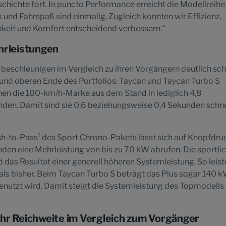
schichte fort. In puncto Performance erreicht die Modellreihe
und Fahrspaß sind einmalig. Zugleich konnten wir Effizienz,
hkeit und Komfort entscheidend verbessern.“
hrleistungen
 beschleunigen im Vergleich zu ihren Vorgängern deutlich schn
 und oberen Ende des Portfolios: Taycan und Taycan Turbo S
nen die 100-km/h-Marke aus dem Stand in lediglich 4,8
den. Damit sind sie 0,6 beziehungsweise 0,4 Sekunden schne
1
sh-to-Pass
des Sport Chrono-Pakets lässt sich auf Knopfdruc
den eine Mehrleistung von bis zu 70 kW abrufen. Die sportli
das Resultat einer generell höheren Systemleistung. So leist
ls bisher. Beim Taycan Turbo S beträgt das Plus sogar 140 k
nutzt wird. Damit steigt die Systemleistung des Topmodells
hr Reichweite im Vergleich zum Vorgänger