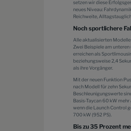
setzen wir diese Erfolgsge
neues Niveau: Fahrdynamik 
Reichweite, Alltagstauglic
Noch sportlichere Fa
Alle aktualisierten Modelle
Zwei Beispiele am unteren
erreichen als Sportlimousi
beziehungsweise 2,4 Sekun
als ihre Vorgänger.
Mit der neuen Funktion Pu
nach Modell für zehn Sekun
Beschleunigungswerte sind 
Basis-Taycan 60 kW mehr a
wenn die Launch Control ge
700 kW (952 PS).
Bis zu 35 Prozent me