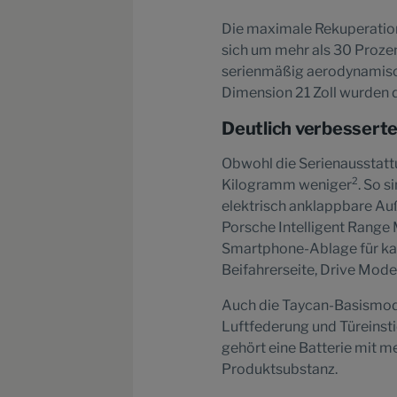
Die maximale Rekuperatio
sich um mehr als 30 Prozen
serienmäßig aerodynamisch
Dimension 21 Zoll wurden d
Deutlich verbessert
Obwohl die Serienausstattu
2
Kilogramm weniger
. So 
elektrisch anklappbare Au
Porsche Intelligent Rang
Smartphone-Ablage für kab
Beifahrerseite, Drive Mod
Auch die Taycan-Basismode
Luftfederung und Türeinst
gehört eine Batterie mit m
Produktsubstanz.