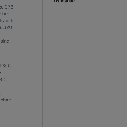
Transaxle
 zu 678
gt im
ch auch
zu 320
 sind
nt SoC
e
 80
z
inhalt