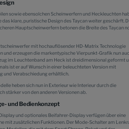
Design
ilen sowie ebensolchen Scheinwerfern und Heckleuchten ha
 das klare, puristische Design des Taycan weiter geschärft. D
lacheren Hauptscheinwerfern betonen die Breite des Taycan n
ptscheinwerfer mit hochauflösender HD-Matrix Technologie
ken und erzeugen die markentypische Vierpunkt-Grafik nun auc
tzug im Leuchtenband am Heck ist dreidimensional geformt u
als ist er auf Wunsch in einer beleuchteten Version mit
 und Verabschiedung erhältlich.
elle heben sich nun in Exterieur wie Interieur durch die
ch stärker von den anderen Versionen ab.
ge- und Bedienkonzept
isplay und optionales Beifahrer-Display verfügen über eine
he mit zusätzlichen Funktionen. Der Mode-Schalter am Lenkra