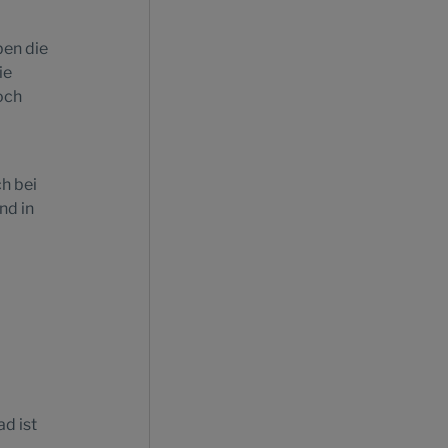
ben die
ie
och
h bei
nd in
d ist