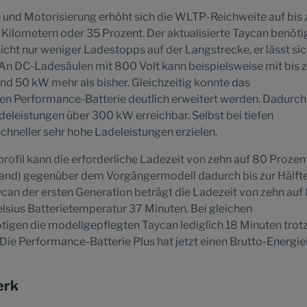
e und Motorisierung erhöht sich die WLTP-Reichweite auf bis
5 Kilometern oder 35 Prozent. Der aktualisierte Taycan benöti
cht nur weniger Ladestopps auf der Langstrecke, er lässt si
 An DC-Ladesäulen mit 800 Volt kann beispielsweise mit bis 
d 50 kW mehr als bisher. Gleichzeitig konnte das
uen Performance-Batterie deutlich erweitert werden. Dadurch
adeleistungen über 300 kW erreichbar. Selbst bei tiefen
chneller sehr hohe Ladeleistungen erzielen.
profil kann die erforderliche Ladezeit von zehn auf 80 Proze
tand) gegenüber dem Vorgängermodell dadurch bis zur Hälft
can der ersten Generation beträgt die Ladezeit von zehn auf
lsius Batterietemperatur 37 Minuten. Bei gleichen
en die modellgepflegten Taycan lediglich 18 Minuten trot
 Die Performance-Batterie Plus hat jetzt einen Brutto-Energie
erk