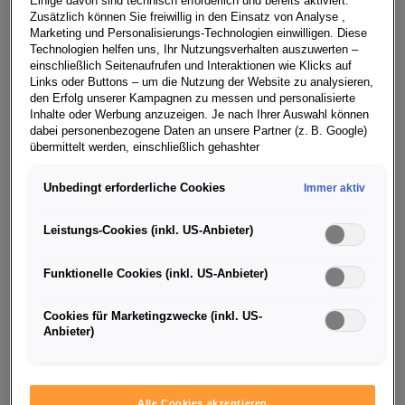
Einige davon sind technisch erforderlich und bereits aktiviert.
Zusätzlich können Sie freiwillig in den Einsatz von Analyse ,
verdoppelt, gestützt durch einen starken
Marketing und Personalisierungs-Technologien einwilligen. Diese
Abbau von Vorratsbeständen zum Ende des
Technologien helfen uns, Ihr Nutzungsverhalten auszuwerten –
einschließlich Seitenaufrufen und Interaktionen wie Klicks auf
Jahres
Links oder Buttons – um die Nutzung der Website zu analysieren,
den Erfolg unserer Kampagnen zu messen und personalisierte
- Nettoliquidität des Konzernbereichs
Inhalte oder Werbung anzuzeigen. Je nach Ihrer Auswahl können
dabei personenbezogene Daten an unsere Partner (z. B. Google)
Automobile liegt zum Jahresende mit 40,3
übermittelt werden, einschließlich gehashter
(43,0) Milliarden Euro – nach
Kontaktinformationen, die Sie über Formulare bereitgestellt haben
(z. B. E Mail Adresse oder Telefonnummer).
Unbedingt erforderliche Cookies
Immer aktiv
Dividendenausschüttungen von rund 11
Für bestimmte Marketing und Leistungstechnologien nutzen wir
Milliarden Euro – weiter auf robustem Niveau
Dienste der Google Ireland Ltd., die personenbezogene Daten an
Leistungs-Cookies (inkl. US-Anbieter)
die Google LLC in den USA weiterleiten kann. In den USA besteht
- Oliver Blume, CEO Volkswagen Group,
kein der EU gleichwertiges Datenschutzniveau; staatliche Zugriffe
Funktionelle Cookies (inkl. US-Anbieter)
und eingeschränkte Rechtsschutzmöglichkeiten können nicht
sagte: „2023 war mit Blick auf unsere
ausgeschlossen werden. Die Übermittlung erfolgt auf Grundlage
Neuausrichtung ein wichtiges Jahr für die
von Standardvertragsklauseln der Europäischen Kommission.
Cookies für Marketingzwecke (inkl. US-
Anbieter)
Volkswagen Group. Im vergangenen Jahr
Wenn Sie über einen personalisierten Link auf unsere Website
gelangen und Marketing Technologien zulassen, können die dabei
haben wir die Umsetzung unseres 10-Punkte-
anfallenden Nutzungsdaten wie etwa Seitenaufrufe oder Klick
Interaktionen von dem Ihnen zugeordneten Händler bzw. im Falle
Programms sowie der Performance-
Alle Cookies akzeptieren