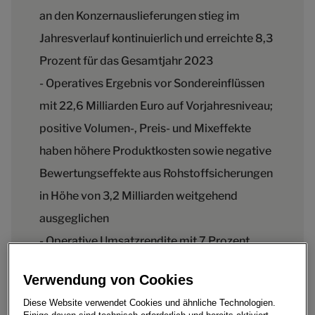
an den Konzernauslieferungen stieg im
Jahresverlauf kontinuierlich und erreichte 8,3
Prozent für das Gesamtjahr 2023
- Operatives Ergebnis vor Sondereinflüssen
mit 22,6 Milliarden Euro auf Vorjahresniveau;
positive Volumen-, Preis- und Mixeffekte
haben höhere Produktkosten sowie negative
Bewertungseffekte aus Rohstoffsicherungen
in Höhe von 3,2 Milliarden weitgehend
ausgeglichen
- Operative Umsatzrendite mit 7 Prozent
leicht unter Vorjahr
Verwendung von Cookies
- Netto-Cashflow im Konzernbereich
Diese Website verwendet Cookies und ähnliche Technologien.
Automobile auf 10,7 Milliarden Euro mehr als