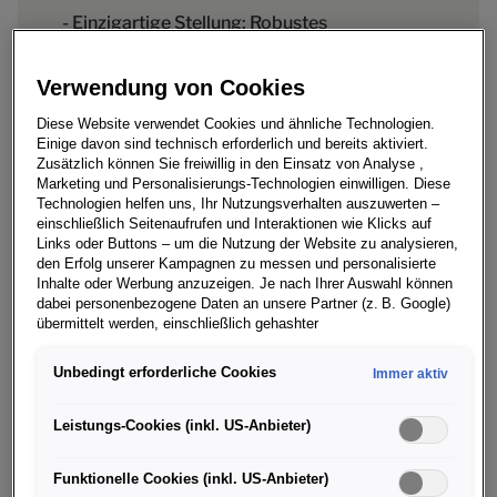
- Einzigartige Stellung: Robustes
Verbrennergeschäft (ICE) als hochprofitable
Verwendung von Cookies
Basis für die Transformation hin zu
Diese Website verwendet Cookies und ähnliche Technologien.
intelligenten, vernetzten Fahrzeugen (ICV).
Einige davon sind technisch erforderlich und bereits aktiviert.
- Erschließung neuer Profit-Pools: Profitables
Zusätzlich können Sie freiwillig in den Einsatz von Analyse ,
Marketing und Personalisierungs-Technologien einwilligen. Diese
Wachstum durch chinaspezifisches
Technologien helfen uns, Ihr Nutzungsverhalten auszuwerten –
einschließlich Seitenaufrufen und Interaktionen wie Klicks auf
Produktportfolio in sich dynamisch
Links oder Buttons – um die Nutzung der Website zu analysieren,
den Erfolg unserer Kampagnen zu messen und personalisierte
entwickelndem Markt für hybride und
Inhalte oder Werbung anzuzeigen. Je nach Ihrer Auswahl können
dabei personenbezogene Daten an unsere Partner (z. B. Google)
vollelektrische Fahrzeuge (NEV).
übermittelt werden, einschließlich gehashter
- Volkswagen Group CEO Oliver Blume:
Kontaktinformationen, die Sie über Formulare bereitgestellt haben
(z. B. E Mail Adresse oder Telefonnummer).
Unbedingt erforderliche Cookies
Immer aktiv
„China ist unser zweiter Heimatmarkt. Wir
Für bestimmte Marketing und Leistungstechnologien nutzen wir
treiben unsere Strategie weiter strukturiert
Dienste der Google Ireland Ltd., die personenbezogene Daten an
Leistungs-Cookies (inkl. US-Anbieter)
die Google LLC in den USA weiterleiten kann. In den USA besteht
voran und gehen beim Umsetzen in die
kein der EU gleichwertiges Datenschutzniveau; staatliche Zugriffe
Funktionelle Cookies (inkl. US-Anbieter)
Offensive. Wir konzentrieren uns dabei auf
und eingeschränkte Rechtsschutzmöglichkeiten können nicht