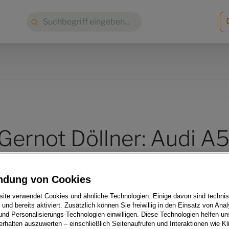
Suche:
Gernot Döllner: Audi A5
rkiert nächsten Schritt
ndung von Cookies
loffensive
ite verwendet Cookies und ähnliche Technologien. Einige davon sind techni
h und bereits aktiviert. Zusätzlich können Sie freiwillig in den Einsatz von Anal
und Personalisierungs-Technologien einwilligen. Diese Technologien helfen uns
rhalten auszuwerten – einschließlich Seitenaufrufen und Interaktionen wie Kl