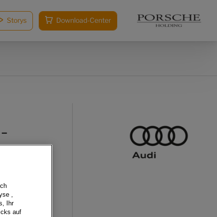
Storys
Download-Center
-
sch
yse ,
, Ihr
icks auf