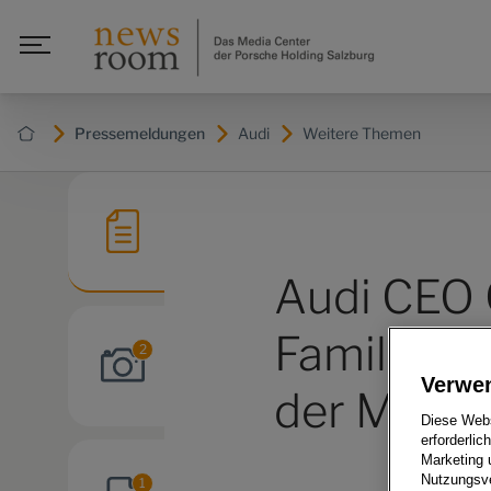
Pressemeldungen
Audi
Weitere Themen
Audi CEO 
Familie ma
2
Verwe
der Model
Diese Webs
erforderlic
Marketing 
Nutzungsve
1