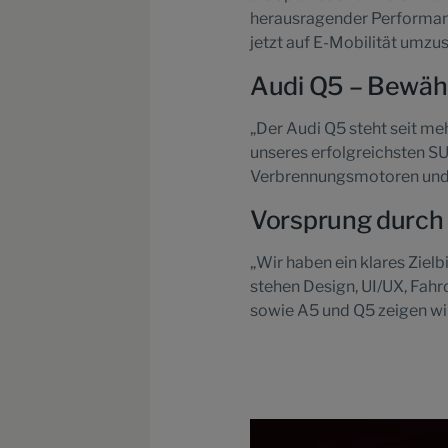
herausragender Performance
jetzt auf E-Mobilität umzus
Audi Q5 – Bewähr
„Der Audi Q5 steht seit meh
unseres erfolgreichsten SU
Verbrennungsmotoren und te
Vorsprung durch
„Wir haben ein klares Zielb
stehen Design, UI/UX, Fahr
sowie A5 und Q5 zeigen wir