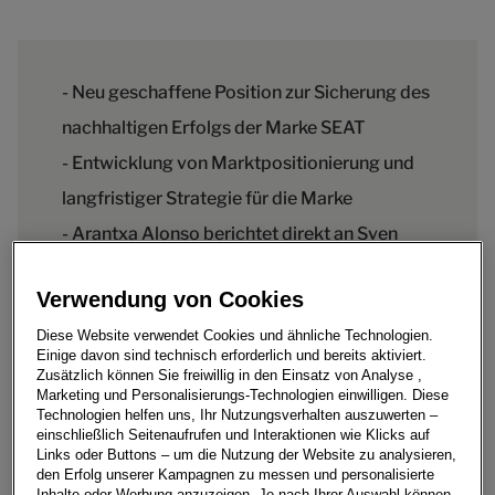
- Neu geschaffene Position zur Sicherung des
nachhaltigen Erfolgs der Marke SEAT
- Entwicklung von Marktpositionierung und
langfristiger Strategie für die Marke
- Arantxa Alonso berichtet direkt an Sven
Schuwirth, Vorstand für Vertrieb, Marketing
Verwendung von Cookies
und Aftersales bei der SEAT S.A.
Diese Website verwendet Cookies und ähnliche Technologien.
Einige davon sind technisch erforderlich und bereits aktiviert.
Zusätzlich können Sie freiwillig in den Einsatz von Analyse ,
Marketing und Personalisierungs-Technologien einwilligen. Diese
Technologien helfen uns, Ihr Nutzungsverhalten auszuwerten –
SEAT S.A. hat Arantxa Alonso zum SEAT Brand Officer
einschließlich Seitenaufrufen und Interaktionen wie Klicks auf
ernannt. In dieser neu geschaffenen Position ist die
Links oder Buttons – um die Nutzung der Website zu analysieren,
Spanierin für den weiteren Erfolg der Marke
den Erfolg unserer Kampagnen zu messen und personalisierte