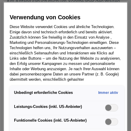
„Am Anfang sah ich mich um, konnte aber den Wagen,
von dem ich träumte, nicht finden. Also beschloss ich,
ihn mir selbst zu bauen“, diesen legendären Ausspruch
Verwendung von Cookies
von Ferry Porsche hat sich Luca Trazzi zu eigen
Diese Website verwendet Cookies und ähnliche Technologien.
gemacht. Auch der erfolgreiche Designer aus Mailand
Einige davon sind technisch erforderlich und bereits aktiviert.
hat nicht nur geträumt, sondern ist aktiv geworden: Der
Zusätzlich können Sie freiwillig in den Einsatz von Analyse ,
Porsche Enthusiast vermisste einen 911 Speedster der
Marketing und Personalisierungs-Technologien einwilligen. Diese
Technologien helfen uns, Ihr Nutzungsverhalten auszuwerten –
Generation 993 in seiner umfangreichen Speedster-
einschließlich Seitenaufrufen und Interaktionen wie Klicks auf
Sammlung.
Links oder Buttons – um die Nutzung der Website zu analysieren,
den Erfolg unserer Kampagnen zu messen und personalisierte
Luca Trazzi wandte sich an das Sonderwunsch-Team
Inhalte oder Werbung anzuzeigen. Je nach Ihrer Auswahl können
dabei personenbezogene Daten an unsere Partner (z. B. Google)
von Porsche. Zusammen mit den Experten realisierte er
übermittelt werden, einschließlich gehashter
seinen Traumwagen. Mehr als drei Jahre dauerte es, bis
Kontaktinformationen, die Sie über Formulare bereitgestellt haben
auf Basis eines 911 Carrera Cabrios (Typ 993), Baujahr
(z. B. E Mail Adresse oder Telefonnummer).
Unbedingt erforderliche Cookies
Immer aktiv
1994, sein Einzelstück entstand. Der auch technisch
Für bestimmte Marketing und Leistungstechnologien nutzen wir
umfangreich modifizierte Zweisitzer mit der
Dienste der Google Ireland Ltd., die personenbezogene Daten an
Leistungs-Cookies (inkl. US-Anbieter)
charakteristischen Heckabdeckung ist eines der
die Google LLC in den USA weiterleiten kann. In den USA besteht
kein der EU gleichwertiges Datenschutzniveau; staatliche Zugriffe
Highlights der diesjährigen Monterey Car Week (9. bis
Funktionelle Cookies (inkl. US-Anbieter)
und eingeschränkte Rechtsschutzmöglichkeiten können nicht
18. August 2024) in Kalifornien.
ausgeschlossen werden. Die Übermittlung erfolgt auf Grundlage