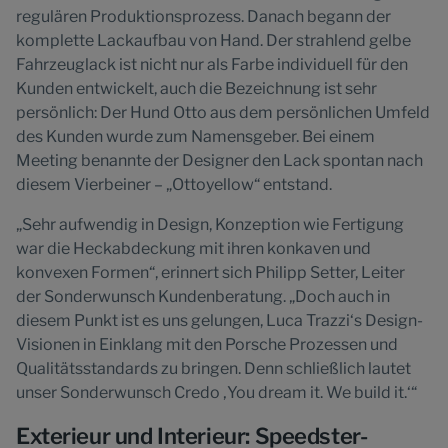
regulären Produktionsprozess. Danach begann der
komplette Lackaufbau von Hand. Der strahlend gelbe
Fahrzeuglack ist nicht nur als Farbe individuell für den
Kunden entwickelt, auch die Bezeichnung ist sehr
persönlich: Der Hund Otto aus dem persönlichen Umfeld
des Kunden wurde zum Namensgeber. Bei einem
Meeting benannte der Designer den Lack spontan nach
diesem Vierbeiner – „Ottoyellow“ entstand.
„Sehr aufwendig in Design, Konzeption wie Fertigung
war die Heckabdeckung mit ihren konkaven und
konvexen Formen“, erinnert sich Philipp Setter, Leiter
der Sonderwunsch Kundenberatung. „Doch auch in
diesem Punkt ist es uns gelungen, Luca Trazzi‘s Design-
Visionen in Einklang mit den Porsche Prozessen und
Qualitätsstandards zu bringen. Denn schließlich lautet
unser Sonderwunsch Credo ‚You dream it. We build it.‘“
Exterieur und Interieur: Speedster-