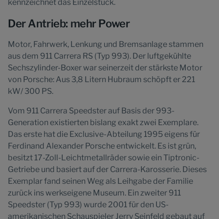
kennzeichnet das Einzelstück.
Der Antrieb: mehr Power
Motor, Fahrwerk, Lenkung und Bremsanlage stammen
aus dem 911 Carrera RS (Typ 993). Der luftgekühlte
Sechszylinder-Boxer war seinerzeit der stärkste Motor
von Porsche: Aus 3,8 Litern Hubraum schöpft er 221
kW/ 300 PS.
Vom 911 Carrera Speedster auf Basis der 993-
Generation existierten bislang exakt zwei Exemplare.
Das erste hat die Exclusive-Abteilung 1995 eigens für
Ferdinand Alexander Porsche entwickelt. Es ist grün,
besitzt 17-Zoll-Leichtmetallräder sowie ein Tiptronic-
Getriebe und basiert auf der Carrera-Karosserie. Dieses
Exemplar fand seinen Weg als Leihgabe der Familie
zurück ins werkseigene Museum. Ein zweiter 911
Speedster (Typ 993) wurde 2001 für den US-
amerikanischen Schauspieler Jerry Seinfeld gebaut auf