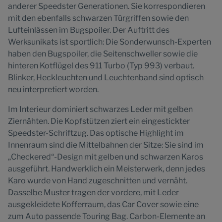
anderer Speedster Generationen. Sie korrespondieren
mit den ebenfalls schwarzen Türgriffen sowie den
Lufteinlässen im Bugspoiler. Der Auftritt des
Werksunikats ist sportlich: Die Sonderwunsch-Experten
haben den Bugspoiler, die Seitenschweller sowie die
hinteren Kotflügel des 911 Turbo (Typ 993) verbaut.
Blinker, Heckleuchten und Leuchtenband sind optisch
neu interpretiert worden.
Im Interieur dominiert schwarzes Leder mit gelben
Ziernähten. Die Kopfstützen ziert ein eingestickter
Speedster-Schriftzug. Das optische Highlight im
Innenraum sind die Mittelbahnen der Sitze: Sie sind im
„Checkered“-Design mit gelben und schwarzen Karos
ausgeführt. Handwerklich ein Meisterwerk, denn jedes
Karo wurde von Hand zugeschnitten und vernäht.
Dasselbe Muster tragen der vordere, mit Leder
ausgekleidete Kofferraum, das Car Cover sowie eine
zum Auto passende Touring Bag. Carbon-Elemente an