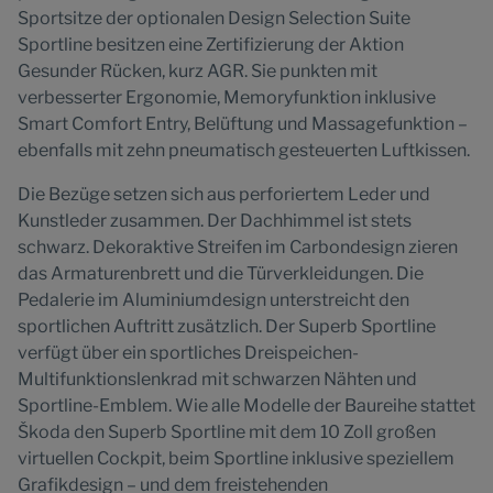
Sportsitze der optionalen Design Selection Suite
Sportline besitzen eine Zertifizierung der Aktion
Gesunder Rücken, kurz AGR. Sie punkten mit
verbesserter Ergonomie, Memoryfunktion inklusive
Smart Comfort Entry, Belüftung und Massagefunktion –
ebenfalls mit zehn pneumatisch gesteuerten Luftkissen.
Die Bezüge setzen sich aus perforiertem Leder und
Kunstleder zusammen. Der Dachhimmel ist stets
schwarz. Dekoraktive Streifen im Carbondesign zieren
das Armaturenbrett und die Türverkleidungen. Die
Pedalerie im Aluminiumdesign unterstreicht den
sportlichen Auftritt zusätzlich. Der Superb Sportline
verfügt über ein sportliches Dreispeichen-
Multifunktionslenkrad mit schwarzen Nähten und
Sportline-Emblem. Wie alle Modelle der Baureihe stattet
Škoda den Superb Sportline mit dem 10 Zoll großen
virtuellen Cockpit, beim Sportline inklusive speziellem
Grafikdesign – und dem freistehenden