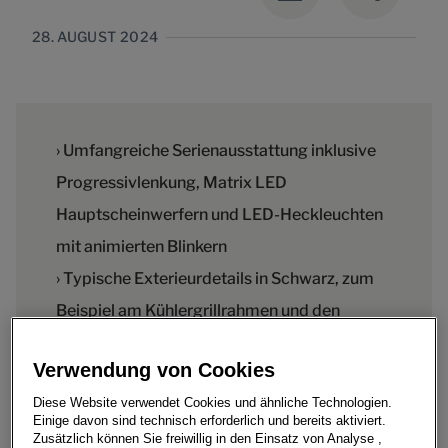
28. AUGUST 2024
› Umfangreiche Serienausstattung inklusive
Progressivlenkung, Matrix LED
Hauptscheinwerfern und LED-Heckleuchten
mit animierten Blinkern
› Typische Exterieurdetails in Schwarz, zum
Beispiel am Kühlergrillrahmen und den
Außenspiegelabdeckungen
Verwendung von Cookies
› Zwei spezielle Design Selections mit
Diese Website verwendet Cookies und ähnliche Technologien.
beheizbaren Vordersitzen, integrierten
Einige davon sind technisch erforderlich und bereits aktiviert.
Kopfstützen und herausziehbarer
Zusätzlich können Sie freiwillig in den Einsatz von Analyse ,