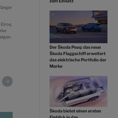
zum Einsatz
ßfänger
 Elroq.
arke
elgen.
Der Škoda Peaq: das neue
Škoda Flaggschiff erweitert
das elektrische Portfolio der
Marke
Škoda bietet einen ersten
Einblick in das