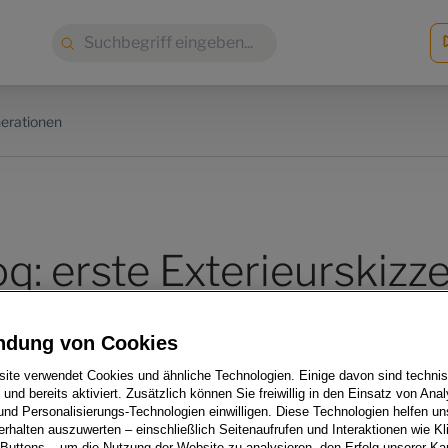
Suche:
nerationen
q: erste Exterieurskizz
n Kompakt-SUV
ndung von Cookies
ite verwendet Cookies und ähnliche Technologien. Einige davon sind techni
h und bereits aktiviert. Zusätzlich können Sie freiwillig in den Einsatz von Anal
und Personalisierungs-Technologien einwilligen. Diese Technologien helfen uns
rhalten auszuwerten – einschließlich Seitenaufrufen und Interaktionen wie Kl