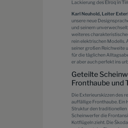
Lackierung des Elroq in Ti
Karl Neuhold, Leiter Exter
unsere neue Designsprache
und seinem unverwechselba
weiteres charakteristische
rein elektrischen Modells.
seiner großen Reichweite u
für die täglichen Alltags
er aber auch perfekt ins u
Geteilte Scheinw
Fronthaube und 
Die Exterieurskizzen des r
auffällige Fronthaube. Ein 
Struktur den traditionelle
Scheinwerfer die Frontansic
Kotflügeln zieht. Die Ško