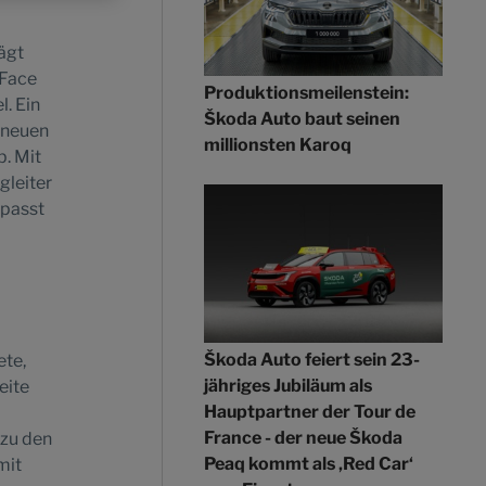
ägt
-Face
Produktionsmeilenstein:
. Ein
Škoda Auto baut seinen
 neuen
millionsten Karoq
b. Mit
gleiter
 passt
Škoda Auto feiert sein 23-
ete,
jähriges Jubiläum als
eite
Hauptpartner der Tour de
France - der neue Škoda
 zu den
Peaq kommt als ‚Red Car‘
mit