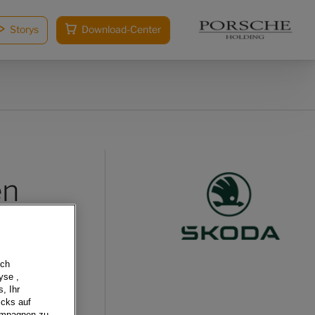
Storys
Download-Center
en
sch
yse ,
, Ihr
icks auf