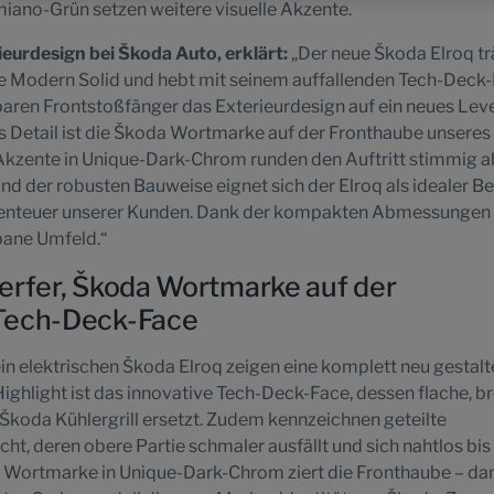
miano-Grün setzen weitere visuelle Akzente.
ieurdesign bei Škoda Auto, erklärt:
„Der neue Škoda Elroq tr
 Modern Solid und hebt mit seinem auffallenden Tech-Deck
ren Frontstoßfänger das Exterieurdesign auf ein neues Level
s Detail ist die Škoda Wortmarke auf der Fronthaube unseres
 Akzente in Unique-Dark-Chrom runden den Auftritt stimmig a
nd der robusten Bauweise eignet sich der Elroq als idealer Be
abenteuer unserer Kunden. Dank der kompakten Abmessungen
rbane Umfeld.“
erfer, Škoda Wortmarke auf der
Tech-Deck-Face
ein elektrischen Škoda Elroq zeigen eine komplett neu gestalt
Highlight ist das innovative Tech-Deck-Face, dessen flache, br
n Škoda Kühlergrill ersetzt. Zudem kennzeichnen geteilte
ht, deren obere Partie schmaler ausfällt und sich nahtlos bis
da Wortmarke in Unique-Dark-Chrom ziert die Fronthaube – da