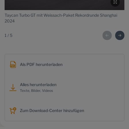
Taycan Turbo GT mit Weissach-Paket Rekordrunde Shanghai
Ta
2024
2
1
/
5
Als PDF herunterladen
Alles herunterladen
Texte, Bilder, Videos
Zum Download-Center hinzufügen