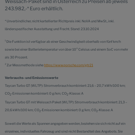
Weissach-Paket sind in Österreich zu Preisen ab jeweils
243.982,-* Euro erhältlich.
* Unverbindlicher, nicht kartellierter Richtpreis inkl. NoVA und MwSt., inkl.
länderspezifischer Ausstattung und Fracht. Stand: 23.10.2024
1
Die Funktion ist verfügbar ab einer Geschwindigkeit oberhalb von fünf km/h
sowie bei einer Batterietemperatur von über 10° Celsius und einem SoC von mehr
als 30 Prozent.
2
Zur Messmethode siehe
https://www.porsche.com/gtr21
Verbrauchs- und Emissionswerte
Taycan Turbo GT (WLTP): Stromverbrauch kombiniert: 21,6 – 20,7 kWh/100 km;
CO
-Emissionen kombiniert: 0 g/km; CO
-Klasse: A
2
2
Taycan Turbo GT mit Weissach Paket (WLTP): Stromverbrauch kombiniert: 21,3 –
20,6 kWh/100 km; CO
-Emissionen kombiniert: 0 g/km; CO
-Klasse: A
2
2
Soweit die Werte als Spannen angegeben werden, beziehen sie sich nicht auf ein
einzelnes, individuelles Fahrzeug und sind nicht Bestandteil des Angebots. Sie