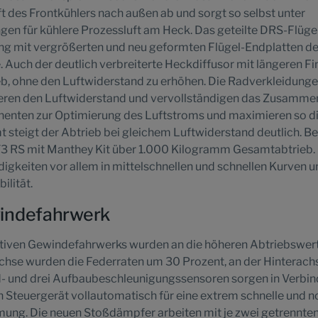
 des Frontkühlers nach außen ab und sorgt so selbst unter
en für kühlere Prozessluft am Heck. Das geteilte DRS-Flügel
ung mit vergrößerten und neu geformten Flügel-Endplatten d
. Auch der deutlich verbreiterte Heckdiffusor mit längeren F
ieb, ohne den Luftwiderstand zu erhöhen. Die Radverkleidung
ieren den Luftwiderstand und vervollständigen das Zusamme
enten zur Optimierung des Luftstroms und maximieren so d
 steigt der Abtrieb bei gleichem Luftwiderstand deutlich. B
T3 RS mit Manthey Kit über 1.000 Kilogramm Gesamtabtrieb.
igkeiten vor allem in mittelschnellen und schnellen Kurven u
ilität.
windefahrwerk
ktiven Gewindefahrwerks wurden an die höheren Abtriebswer
chse wurden die Federraten um 30 Prozent, an der Hinterac
ad- und drei Aufbaubeschleunigungssensoren sorgen in Verbi
 Steuergerät vollautomatisch für eine extrem schnelle und 
ng. Die neuen Stoßdämpfer arbeiten mit je zwei getrennte