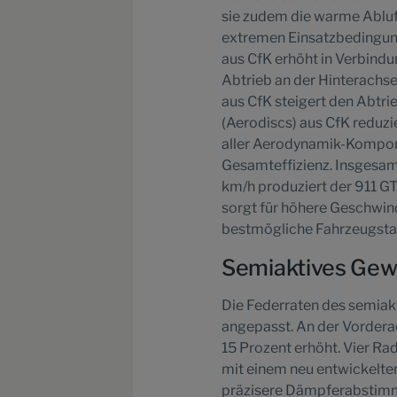
sie zudem die warme Abluft
extremen Einsatzbedingung
aus CfK erhöht in Verbind
Abtrieb an der Hinterachse
aus CfK steigert den Abtr
(Aerodiscs) aus CfK reduz
aller Aerodynamik-Kompon
Gesamteffizienz. Insgesamt
km/h produziert der 911 G
sorgt für höhere Geschwind
bestmögliche Fahrzeugstab
Semiaktives Ge
Die Federraten des semia
angepasst. An der Vordera
15 Prozent erhöht. Vier R
mit einem neu entwickelten
präzisere Dämpferabstimmu