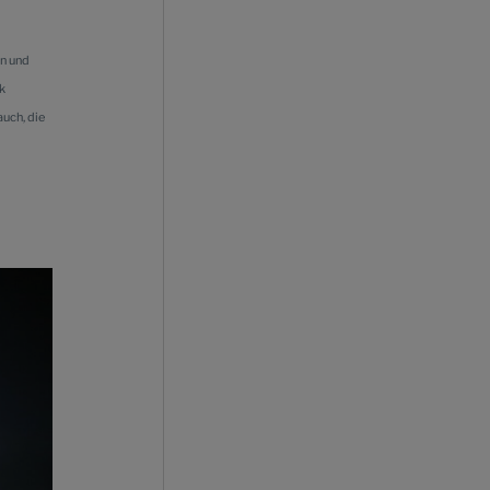
en und
k
uch, die