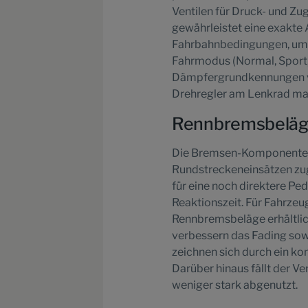
Ventilen für Druck- und Z
gewährleistet eine exakte
Fahrbahnbedingungen, um d
Fahrmodus (Normal, Sport,
Dämpfergrundkennungen ve
Drehregler am Lenkrad man
Rennbremsbeläge 
Die Bremsen-Komponenten 
Rundstreckeneinsätzen zu
für eine noch direktere P
Reaktionszeit. Für Fahrze
Rennbremsbeläge erhältlich
verbessern das Fading sow
zeichnen sich durch ein ko
Darüber hinaus fällt der V
weniger stark abgenutzt.