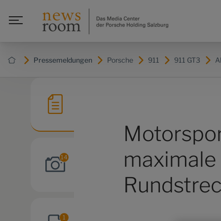
Pressemeldungen
Porsche
911
911 GT3
A
Motorspor
maximale 
14
Rundstre
1