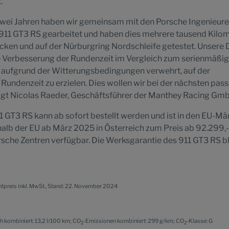
.“
zwei Jahren haben wir gemeinsam mit den Porsche Ingenieur
 911 GT3 RS gearbeitet und haben dies mehrere tausend Kilo
cken und auf der Nürburgring Nordschleife getestet. Unsere 
e Verbesserung der Rundenzeit im Vergleich zum serienmäßig
s aufgrund der Witterungsbedingungen verwehrt, auf der
e Rundenzeit zu erzielen. Dies wollen wir bei der nächsten pa
agt Nicolas Raeder, Geschäftsführer der Manthey Racing Gm
1 GT3 RS kann ab sofort bestellt werden und ist in den EU-Mä
alb der EU ab März 2025 in Österreich zum Preis ab 92.299,-
rsche Zentren verfügbar. Die Werksgarantie des 911 GT3 RS bl
ichtpreis inkl. MwSt., Stand: 22. November 2024
h kombiniert: 13,2 l/100 km; CO
-Emissionen kombiniert: 299 g/km; CO
-Klasse: G
2
2