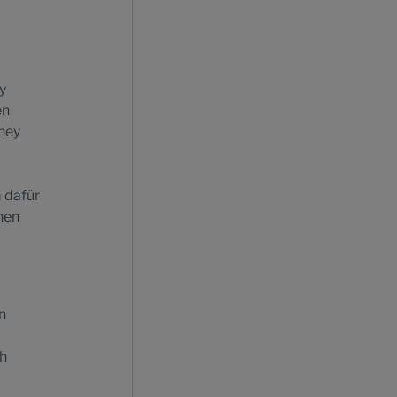
y
en
hey
m dafür
hen
n
ch