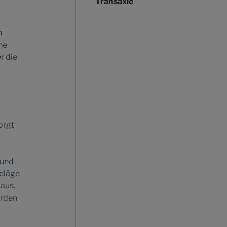
Transaxle
h
he
r die
orgt
 und
beläge
aus.
erden