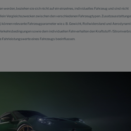
werden, beziehen sie sich nicht auf ein einzelnes, individuelles Fahrzeug und sind nicht
allein Vergleichszwecken zwischen den verschiedenen Fahrzeugtypen. Zusatzausstattung
.) können relevante Fahrzeugparameter wie z. B. Gewicht, Rollwiderstand und Aerodynami
Verkehrsbedingungen sowie dem individuellen Fahrverhalten den Kraftstoff-/Stromverbra
e Fahrleistungswerte eines Fahrzeugs beeinflussen.