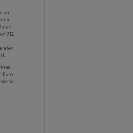
en am
meter
Daten
en 911
ssenden
bH.
rkten
* Euro
eibt in