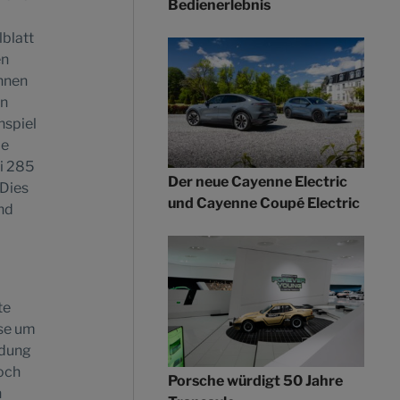
Bedienerlebnis
blatt
en
innen
en
nspiel
ie
ei 285
Der neue Cayenne Electric
 Dies
und Cayenne Coupé Electric
nd
te
hse um
ndung
noch
Porsche würdigt 50 Jahre
n