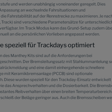
ugstufe und werden unabhängig voneinander geregelt. Dies
 Anpassung an wechselnde Fahrsituationen und
ie Fahrstabilität auf der Rennstrecke zu maximieren. Je nac
 Track) sind verschiedene Parametersätze für unterschiedlic
rfügbar. Im Track Modus kann das Grund-Setup zudem übe
uell an die persönlichen Vorlieben angepasst werden.
speziell für Trackdays optimiert
des Manthey Kits sind auf die Anforderungen bei
geschnitten. Der Bremsleitungssatz mit Stahlummantelung s
edalrückmeldung und eine damit einhergehende schnellere
uge mit Keramikbremsanlage (PCCB) sind optionale
. Diese wurden speziell für den Trackday-Einsatz entwickelt
ie das Ansprechverhalten und die Dosierbarkeit. Die Brems
nstantes Reibverhalten über einen breiten Temperaturbereich 
erschleiß der Beläge geringer aus. Auch die Bremsscheiben w