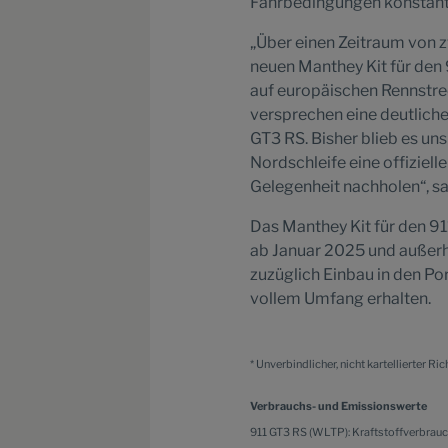
Fahrbedingungen konstant
„Über einen Zeitraum von 
neuen Manthey Kit für den
auf europäischen Rennstre
versprechen eine deutlich
GT3 RS. Bisher blieb es un
Nordschleife eine offiziell
Gelegenheit nachholen“, s
Das Manthey Kit für den 91
ab Januar 2025 und außerh
zuzüglich Einbau in den Po
vollem Umfang erhalten.
* Unverbindlicher, nicht kartellierter R
Verbrauchs- und Emissionswerte
911 GT3 RS (WLTP): Kraftstoffverbrauc