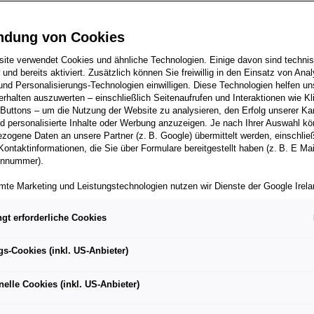
ndung von Cookies
ite verwendet Cookies und ähnliche Technologien. Einige davon sind techni
h und bereits aktiviert. Zusätzlich können Sie freiwillig in den Einsatz von Anal
und Personalisierungs-Technologien einwilligen. Diese Technologien helfen uns
rhalten auszuwerten – einschließlich Seitenaufrufen und Interaktionen wie Kl
rte Aerodynamik mit mehr als 1.000 Kilogramm Abtrieb bei
 Buttons – um die Nutzung der Website zu analysieren, den Erfolg unserer 
 personalisierte Inhalte oder Werbung anzuzeigen. Je nach Ihrer Auswahl k
zogene Daten an unsere Partner (z. B. Google) übermittelt werden, einschließ
Kontaktinformationen, die Sie über Formulare bereitgestellt haben (z. B. E Ma
defahrwerk mit angepassten Federraten
onnummer).
skomponenten mit verbessertem Ansprechverhalten
mte Marketing und Leistungstechnologien nutzen wir Dienste der Google Irelan
zogene Daten an die Google LLC in den USA weiterleiten kann. In den USA b
ichwertiges Datenschutzniveau; staatliche Zugriffe und eingeschränkte
gt erforderliche Cookies
tzmöglichkeiten können nicht ausgeschlossen werden. Die Übermittlung erfol
von Standardvertragsklauseln der Europäischen Kommission.
mehr reinrassige Motorsporttechnologie auf die Straße als
gs-Cookies (inkl. US-Anbieter)
ber einen personalisierten Link auf unsere Website gelangen und Marketing 
dem neuen Manthey Kit lässt sich die Performance des
können die dabei anfallenden Nutzungsdaten wie etwa Seitenaufrufe oder Klic
 auf der Rundstrecke durch bessere aerodynamische Effiz
nelle Cookies (inkl. US-Anbieter)
nen von dem Ihnen zugeordneten Händler bzw. im Falle eines Porsche Betrieb
rk und optimierte Bremskomponenten noch weiter steigern
ter Auto GmbH & Co KG eingesehen werden. Dies dient der personalisierten 
folgsmessung der jeweiligen Kampagne.