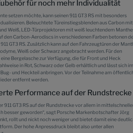
behör für noch mehr Individualität
nte setzen möchte, kann seinen 911 GT3 RS mit besonders
dualisieren. Beleuchtete Türeinstiegsblenden aus Carbon mit
 und Weiß, LED-Türprojektoren mit weiß leuchtendem Manthe
auf den Carbon-Aerodiscs in verschiedenen Farben betonen d
 911 GT3 RS. Zusätzlich kann auf den Fahrzeugtüren der Mant
eodyme, Weiß oder Schwarz angebracht werden. Für den
eine Bergelasche zur Verfügung, die für Front und Heck
ahlweise in Rot, Schwarz oder Gelb erhältlich und lässt sich i
ug- und Heckteil anbringen. Vor der Teilnahme am öffentlic
ieder entfernt werden.
erte Performance auf der Rundstrecke
er 911 GT3 RS auf der Rundstrecke vor allem in mittelschnelle
ch besser geworden“, sagt Porsche Markenbotschafter Jörg
kt, rollt und nickt noch weniger und bietet damit eine deutli
form. Der hohe Anpressdruck bleibt also unter allen