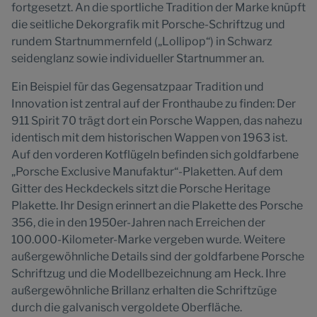
fortgesetzt. An die sportliche Tradition der Marke knüpft
die seitliche Dekorgrafik mit Porsche-Schriftzug und
rundem Startnummernfeld („Lollipop“) in Schwarz
seidenglanz sowie individueller Startnummer an.
Ein Beispiel für das Gegensatzpaar Tradition und
Innovation ist zentral auf der Fronthaube zu finden: Der
911 Spirit 70 trägt dort ein Porsche Wappen, das nahezu
identisch mit dem historischen Wappen von 1963 ist.
Auf den vorderen Kotflügeln befinden sich goldfarbene
„Porsche Exclusive Manufaktur“-Plaketten. Auf dem
Gitter des Heckdeckels sitzt die Porsche Heritage
Plakette. Ihr Design erinnert an die Plakette des Porsche
356, die in den 1950er-Jahren nach Erreichen der
100.000-Kilometer-Marke vergeben wurde. Weitere
außergewöhnliche Details sind der goldfarbene Porsche
Schriftzug und die Modellbezeichnung am Heck. Ihre
außergewöhnliche Brillanz erhalten die Schriftzüge
durch die galvanisch vergoldete Oberfläche.