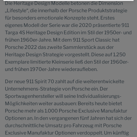
Website.
Die Heritage Design Modelle betonen die Dimension
„Lifestyle“, die innerhalb der Porsche Produktstrategie
für besonders emotionale Konzepte steht. Erstes
eigenes Modell der Serie war die 2020 präsentierte 911
Targa 4S Heritage Design Edition im Stil der 1950er- und
frühen 1960er-Jahre. Mit dem 911 Sport Classic hat
Porsche 2022 das zweite Sammlerstück aus der
Heritage Design Strategie vorgestellt. Diese auf 1.250
Exemplare limitierte Kleinserie ließ den Stil der 1960er-
und frühen 1970er-Jahre wiederaufleben.
Der neue 911 Spirit 70 zahlt auf die weiterentwickelte
Unternehmens-Strategie von Porsche ein. Der
Sportwagenhersteller will seine Individualisierungs-
Möglichkeiten weiter ausbauen: Bereits heute bietet
Porsche mehr als 1.000 Porsche Exclusive Manufaktur
Optionen an. In den vergangenen fünf Jahren hat sich der
durchschnittliche Umsatz pro Fahrzeug mit Porsche
Exclusive Manufaktur Optionen verdoppelt. Um künftig