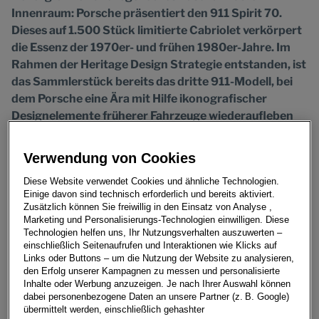
Innenraum: Porsche präsentiert den 911 Spirit 70.
Dieses auf 1.500 Stück limitierte Cabriolet verkörpert
die Essenz der 1970er- und frühen 1980er-Jahre. Im
Rahmen der Heritage Design Strategie entstanden, ist
das Sammlerstück bereits das dritte 911-Modell, bei
dem Porsche eine Ära mit Hilfe ikonografischer
Designelemente früherer Fahrzeuge wiederaufleben
lässt. Die technische Basis für den 911 Spirit 70 bildet
das aktuelle 911 Carrera GTS Cabriolet mit effizienten
Verwendung von Cookies
Performance-Hybrid. Der neu entwickelte 3,6-Liter-
Diese Website verwendet Cookies und ähnliche Technologien.
Boxermotor erreicht im Zusammenspiel mit dem
Einige davon sind technisch erforderlich und bereits aktiviert.
Hochvoltsystem, dem eTurbo und der E-Maschine im
Zusätzlich können Sie freiwillig in den Einsatz von Analyse ,
neuen PDK eine Systemleistung von 398 kW (541 PS)
Marketing und Personalisierungs-Technologien einwilligen. Diese
Technologien helfen uns, Ihr Nutzungsverhalten auszuwerten –
und 610 Nm. Bestellt werden kann der 911 Spirit 70 ab
einschließlich Seitenaufrufen und Interaktionen wie Klicks auf
sofort zu Preisen ab 311.602 Euro*. Zu den
Links oder Buttons – um die Nutzung der Website zu analysieren,
europäischen Händlern kommt er voraussichtlich ab
den Erfolg unserer Kampagnen zu messen und personalisierte
Inhalte oder Werbung anzuzeigen. Je nach Ihrer Auswahl können
Juli 2025, weitere Märkte folgen.
dabei personenbezogene Daten an unsere Partner (z. B. Google)
übermittelt werden, einschließlich gehashter
„Die Heritage Design Modelle nehmen innerhalb unserer