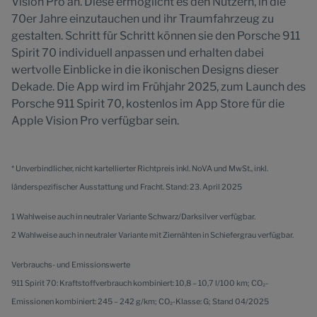
Vision Pro an. Diese ermöglicht es den Nutzern, in die
70er Jahre einzutauchen und ihr Traumfahrzeug zu
gestalten. Schritt für Schritt können sie den Porsche 911
Spirit 70 individuell anpassen und erhalten dabei
wertvolle Einblicke in die ikonischen Designs dieser
Dekade. Die App wird im Frühjahr 2025, zum Launch des
Porsche 911 Spirit 70, kostenlos im App Store für die
Apple Vision Pro verfügbar sein.
* Unverbindlicher, nicht kartellierter Richtpreis inkl. NoVA und MwSt., inkl.
länderspezifischer Ausstattung und Fracht. Stand: 23. April 2025
1 Wahlweise auch in neutraler Variante Schwarz/Darksilver verfügbar.
2 Wahlweise auch in neutraler Variante mit Ziernähten in Schiefergrau verfügbar.
Verbrauchs- und Emissionswerte
911 Spirit 70: Kraftstoffverbrauch kombiniert: 10,8 – 10,7 l/100 km; CO₂-
Emissionen kombiniert: 245 – 242 g/km; CO₂-Klasse: G; Stand 04/2025