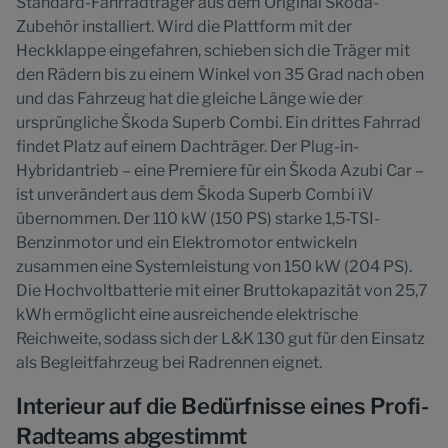
Standard-Fahrradträger aus dem Original Škoda-
Zubehör installiert. Wird die Plattform mit der
Heckklappe eingefahren, schieben sich die Träger mit
den Rädern bis zu einem Winkel von 35 Grad nach oben
und das Fahrzeug hat die gleiche Länge wie der
ursprüngliche Škoda Superb Combi. Ein drittes Fahrrad
findet Platz auf einem Dachträger. Der Plug-in-
Hybridantrieb – eine Premiere für ein Škoda Azubi Car –
ist unverändert aus dem Škoda Superb Combi iV
übernommen. Der 110 kW (150 PS) starke 1,5-TSI-
Benzinmotor und ein Elektromotor entwickeln
zusammen eine Systemleistung von 150 kW (204 PS).
Die Hochvoltbatterie mit einer Bruttokapazität von 25,7
kWh ermöglicht eine ausreichende elektrische
Reichweite, sodass sich der L&K 130 gut für den Einsatz
als Begleitfahrzeug bei Radrennen eignet.
Interieur auf die Bedürfnisse eines Profi-
Radteams abgestimmt