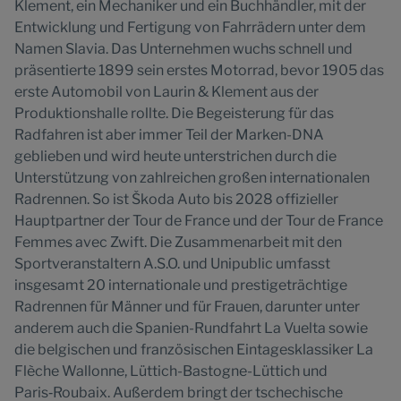
Klement, ein Mechaniker und ein Buchhändler, mit der
Entwicklung und Fertigung von Fahrrädern unter dem
Namen Slavia. Das Unternehmen wuchs schnell und
präsentierte 1899 sein erstes Motorrad, bevor 1905 das
erste Automobil von Laurin & Klement aus der
Produktionshalle rollte. Die Begeisterung für das
Radfahren ist aber immer Teil der Marken-DNA
geblieben und wird heute unterstrichen durch die
Unterstützung von zahlreichen großen internationalen
Radrennen. So ist Škoda Auto bis 2028 offizieller
Hauptpartner der Tour de France und der Tour de France
Femmes avec Zwift. Die Zusammenarbeit mit den
Sportveranstaltern A.S.O. und Unipublic umfasst
insgesamt 20 internationale und prestigeträchtige
Radrennen für Männer und für Frauen, darunter unter
anderem auch die Spanien-Rundfahrt La Vuelta sowie
die belgischen und französischen Eintagesklassiker La
Flèche Wallonne, Lüttich-Bastogne-Lüttich und
Paris‑Roubaix. Außerdem bringt der tschechische