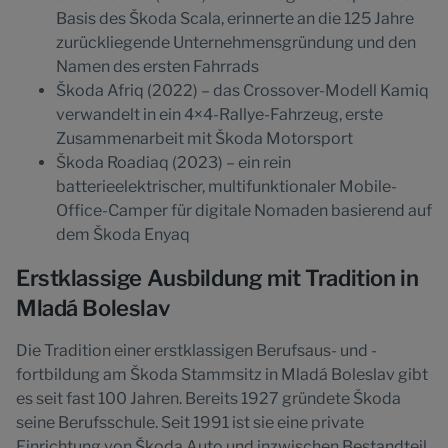
Basis des Škoda Scala, erinnerte an die 125 Jahre
zurückliegende Unternehmensgründung und den
Namen des ersten Fahrrads
Škoda Afriq (2022) – das Crossover-Modell Kamiq
verwandelt in ein 4×4-Rallye-Fahrzeug, erste
Zusammenarbeit mit Škoda Motorsport
Škoda Roadiaq (2023) – ein rein
batterieelektrischer, multifunktionaler Mobile-
Office-Camper für digitale Nomaden basierend auf
dem Škoda Enyaq
Erstklassige Ausbildung mit Tradition in
Mladá Boleslav
Die Tradition einer erstklassigen Berufsaus- und -
fortbildung am Škoda Stammsitz in Mladá Boleslav gibt
es seit fast 100 Jahren. Bereits 1927 gründete Škoda
seine Berufsschule. Seit 1991 ist sie eine private
Einrichtung von Škoda Auto und inzwischen Bestandteil