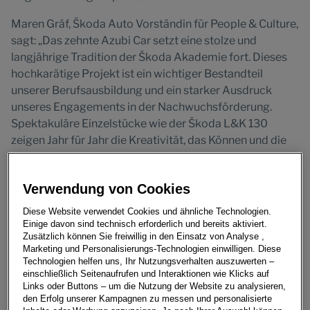
Maren Gräf, Škoda Auto Vorständin für People & Culture,
sagt: „Das zehnte Azubi Car setzt eine stolze und
langjährige Tradition der Škoda Akademie fort. Dieses
hochkarätige Projekt ist ein wichtiger Bestandteil
unserer Berufsausbildung und ein starker Ausdruck
unseres Engagements in der Nachwuchsförderung.
Spektakuläre Einzelstücke wie der Škoda L&K 130
zeigen Jahr für Jahr die Kreativität, das Können und die
Neugier unserer Auszubildenden. Das Azubi-Car-Projekt
macht das Gelernte lebendig und gibt den Schülern die
Verwendung von Cookies
Möglichkeit, ihr Wissen in einem praktischen Umfeld
anzuwenden. Es bietet wertvolle Einblicke in das
Diese Website verwendet Cookies und ähnliche Technologien.
Innenleben unseres Unternehmens und fördert die
Einige davon sind technisch erforderlich und bereits aktiviert.
Zusätzlich können Sie freiwillig in den Einsatz von Analyse ,
abteilungsübergreifende Zusammenarbeit. Diese enge
Marketing und Personalisierungs-Technologien einwilligen. Diese
Zusammenarbeit ist eine echte Win-Win-Situation: Die
Technologien helfen uns, Ihr Nutzungsverhalten auszuwerten –
Studenten gewinnen praktische Erfahrung,
einschließlich Seitenaufrufen und Interaktionen wie Klicks auf
Links oder Buttons – um die Nutzung der Website zu analysieren,
Selbstvertrauen und ein starkes Netzwerk für ihre
den Erfolg unserer Kampagnen zu messen und personalisierte
zukünftige Karriere, während Škoda Auto von den