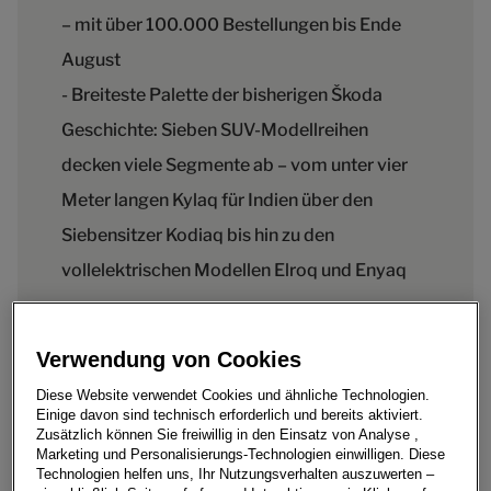
– mit über 100.000 Bestellungen bis Ende
August
- Breiteste Palette der bisherigen Škoda
Geschichte: Sieben SUV-Modellreihen
decken viele Segmente ab – vom unter vier
Meter langen Kylaq für Indien über den
Siebensitzer Kodiaq bis hin zu den
vollelektrischen Modellen Elroq und Enyaq
Verwendung von Cookies
Škoda Auto hat sein viermillionstes SUV produziert und
Diese Website verwendet Cookies und ähnliche Technologien.
bedient damit die starke Kundennachfrage nach dieser
Einige davon sind technisch erforderlich und bereits aktiviert.
Zusätzlich können Sie freiwillig in den Einsatz von Analyse ,
Fahrzeuggattung. Das erste moderne SUV der Marke
Marketing und Personalisierungs-Technologien einwilligen. Diese
war der 2009 eingeführte Yeti. Mittlerweile ist die
Technologien helfen uns, Ihr Nutzungsverhalten auszuwerten –