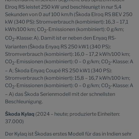
Elroq RS leistet 250 kW und beschleunigt in nur 5,4
Sekunden von 0 auf 100 km/h (Škoda Elroq RS BEV 250
kW (340 PS): Stromverbrauch (kombiniert): 16,3 – 17,1
kWh/100 km; CO
-Emissionen (kombiniert): 0 g/km;
2
CO
-Klasse: A). Damit ist er neben den Enyaq RS-
2
Varianten (Škoda Enyaq RS 250 kW1 (340 PS):
Stromverbrauch (kombiniert): 16,0 – 17,2 kWh/100 km;
CO
-Emissionen (kombiniert): 0 – 0 g/km; CO
-Klasse: A
2
2
– A; Škoda Enyaq Coupé RS 250 kW1 (340 PS):
Stromverbrauch (kombiniert): 15,8 – 16,7 kWh/100 km;
CO
-Emissionen (kombiniert): 0 – 0 g/km; CO
-Klasse: A
2
2
– A) das Škoda Serienmodell mit der schnellsten
Beschleunigung.
Škoda Kylaq
(2024 – heute; produzierte Einheiten:
37.000)
Der Kylaq ist Škodas erstes Modell für das in Indien sehr