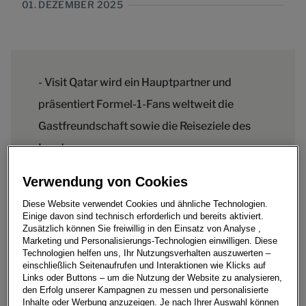
01. DEZEMBER 2025
- Visit Qatar wird ein Hauptpartner und
präsentiert Formel-1-Fans weltweit die
Gastfreundschaft sowie die Reiseziele des
Landes
- Die Partnerschaft soll Fanerlebnisse
Verwendung von Cookies
schaffen, die Katars Attraktionen und
Diese Website verwendet Cookies und ähnliche Technologien.
einzigartige Gastfreundschaft in den
Einige davon sind technisch erforderlich und bereits aktiviert.
Zusätzlich können Sie freiwillig in den Einsatz von Analyse ,
Mittelpunkt stellen
Marketing und Personalisierungs-Technologien einwilligen. Diese
Technologien helfen uns, Ihr Nutzungsverhalten auszuwerten –
- Die Zusammenarbeit soll Fans inspirieren,
einschließlich Seitenaufrufen und Interaktionen wie Klicks auf
das Land durch kulturelle und digitale
Links oder Buttons – um die Nutzung der Website zu analysieren,
den Erfolg unserer Kampagnen zu messen und personalisierte
Angebote zu entdecken
Inhalte oder Werbung anzuzeigen. Je nach Ihrer Auswahl können