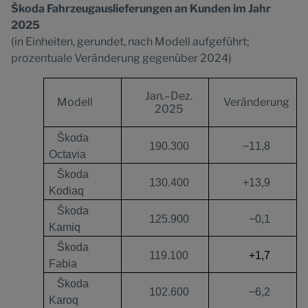
Škoda Fahrzeugauslieferungen an Kunden im Jahr
2025
(in Einheiten, gerundet, nach Modell aufgeführt;
prozentuale Veränderung gegenüber 2024)
Jan.–Dez.
Modell
Veränderung
2025
Škoda
190.300
−11,8
Octavia
Škoda
130.400
+13,9
Kodiaq
Škoda
125.900
−0,1
Kamiq
Škoda
119.100
+1,7
Fabia
Škoda
102.600
−6,2
Karoq