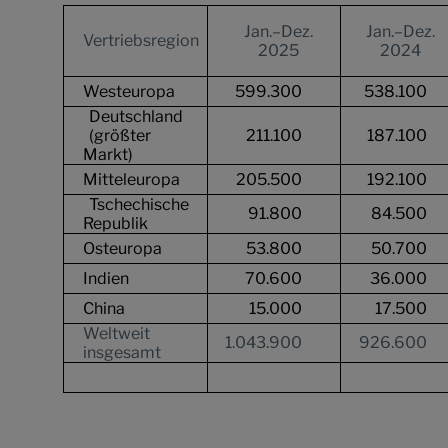
Jan.–Dez.
Jan.–Dez.
Vertriebsregion
2025
2024
Westeuropa
599.300
538.100
Deutschland
(größter
211.100
187.100
Markt)
Mitteleuropa
205.500
192.100
Tschechische
91.800
84.500
Republik
Osteuropa
53.800
50.700
Indien
70.600
36.000
China
15.000
17.500
Weltweit
1.043.900
926.600
insgesamt