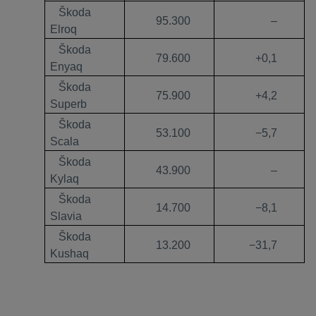
Škoda
95.300
–
Elroq
Škoda
79.600
+0,1
Enyaq
Škoda
75.900
+4,2
Superb
Škoda
53.100
−5,7
Scala
Škoda
43.900
–
Kylaq
Škoda
14.700
−8,1
Slavia
Škoda
13.200
−31,7
Kushaq