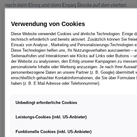
nach dem Elroq und dem Enyaq Škoda auf den vierten
Platz unter den Elektrofahrzeuganbietern in Europa
springen. Deutschland bleibt mit 211.100 Auslieferungen
Verwendung von Cookies
(+12,8 %) der größte Markt für Škoda, gefolgt von der
Tschechischen Republik, dem Vereinigten Königreich,
Diese Website verwendet Cookies und ähnliche Technologien. Einige d
technisch erforderlich und bereits aktiviert. Zusätzlich können Sie freiwi
Indien und Polen. Die meistverkauften Modelle waren
Einsatz von Analyse , Marketing und Personalisierungs-Technologien ei
der Octavia, der Kodiaq, der Kamiq, der Fabia und der
Diese Technologien helfen uns, Ihr Nutzungsverhalten auszuwerten – ei
Karoq. Auch die Internationalisierung setzte sich weiter
Seitenaufrufen und Interaktionen wie Klicks auf Links oder Buttons – 
der Website zu analysieren, den Erfolg unserer Kampagnen zu messe
fort: Die Auslieferungen in Indien verdoppelten sich
personalisierte Inhalte oder Werbung anzuzeigen. Je nach Ihrer Auswa
nahezu auf 70.600 Fahrzeuge (+96,1 %), während in
personenbezogene Daten an unsere Partner (z. B. Google) übermittelt 
Vietnam die Produktion des Slavia und des Kushaq
einschließlich gehashter Kontaktinformationen, die Sie über Formulare b
haben (z. B. E Mail Adresse oder Telefonnummer).
aufgenommen wurde. 2026 werden zwei neue
Elektromodelle auf den Markt kommen: Der urbane
Für bestimmte Marketing und Leistungstechnologien nutzen wir Dienst
Crossover Epiq und das siebensitzige Familien-SUV
Ireland Ltd., die personenbezogene Daten an die Google LLC in den US
Unbedingt erforderliche Cookies
kann. In den USA besteht kein der EU gleichwertiges Datenschutznivea
Peaq werden das vollelektrische Portfolio von Škoda
Zugriffe und eingeschränkte Rechtsschutzmöglichkeiten können nicht
verdoppeln.
werden. Die Übermittlung erfolgt auf Grundlage von Standardvertragskl
Leistungs-Cookies (inkl. US-Anbieter)
Europäischen Kommission.
Klaus Zellmer, CEO von Škoda Auto, sagt: „Škoda Auto
Funktionelle Cookies (inkl. US-Anbieter)
Wenn Sie über einen personalisierten Link auf unsere Website gelange
erreicht neue Erfolgslevel. Im Jahr 2025 haben wir die