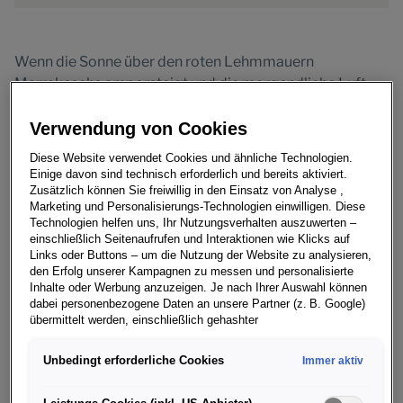
Wenn die Sonne über den roten Lehmmauern
Marrakeschs emporsteigt und die morgendliche Luft
noch kühl über dem Asphalt liegt, erwacht die Stadt mit
all ihren Facetten: dem lebhaften Stimmengewirr in den
Verwendung von Cookies
Marktgassen, dem Duft der exotischen Gewürze und
Diese Website verwendet Cookies und ähnliche Technologien.
den labyrinthartigen Gassen der Altstadt. Nur wenige
Einige davon sind technisch erforderlich und bereits aktiviert.
Kilometer entfernt öffnet sich die Weite des
Zusätzlich können Sie freiwillig in den Einsatz von Analyse ,
Marketing und Personalisierungs-Technologien einwilligen. Diese
Atlasgebirges – karge Täler, schneebedeckte Gipfel und
Technologien helfen uns, Ihr Nutzungsverhalten auszuwerten –
kilometerlange Serpentinen, die sich die Berge
einschließlich Seitenaufrufen und Interaktionen wie Klicks auf
hinaufschlängeln. Vor dieser Kulisse entfaltet der
neue
Links oder Buttons – um die Nutzung der Website zu analysieren,
den Erfolg unserer Kampagnen zu messen und personalisierte
Audi RS 5
* sein volles Potenzial: kompromisslose
Inhalte oder Werbung anzuzeigen. Je nach Ihrer Auswahl können
Sportlichkeit, präzise Kurvendynamik und souveräne
dabei personenbezogene Daten an unsere Partner (z. B. Google)
Alltagstauglichkeit.
übermittelt werden, einschließlich gehashter
Kontaktinformationen, die Sie über Formulare bereitgestellt haben
(z. B. E Mail Adresse oder Telefonnummer).
Der Audi RS 5 auf Kurvenjagd
Unbedingt erforderliche Cookies
Immer aktiv
Für bestimmte Marketing und Leistungstechnologien nutzen wir
Auf dem Circuit de Marrakech entstand ein
Dienste der Google Ireland Ltd., die personenbezogene Daten an