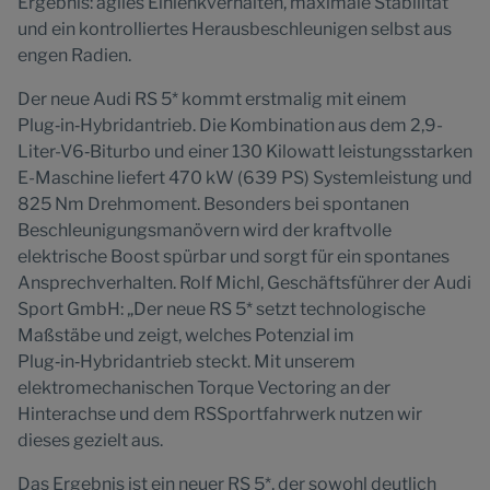
Ergebnis: agiles Einlenkverhalten, maximale Stabilität
und ein kontrolliertes Herausbeschleunigen selbst aus
engen Radien.
Der neue Audi RS 5* kommt erstmalig mit einem
Plug‑in‑Hybridantrieb. Die Kombination aus dem 2,9-
Liter-V6‑Biturbo und einer 130 Kilowatt leistungsstarken
E-Maschine liefert 470 kW (639 PS) Systemleistung und
825 Nm Drehmoment. Besonders bei spontanen
Beschleunigungsmanövern wird der kraftvolle
elektrische Boost spürbar und sorgt für ein spontanes
Ansprechverhalten. Rolf Michl, Geschäftsführer der Audi
Sport GmbH: „Der neue RS 5* setzt technologische
Maßstäbe und zeigt, welches Potenzial im
Plug‑in‑Hybridantrieb steckt. Mit unserem
elektromechanischen Torque Vectoring an der
Hinterachse und dem RSSportfahrwerk nutzen wir
dieses gezielt aus.
Das Ergebnis ist ein neuer RS 5*, der sowohl deutlich