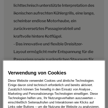
lichttechnisch unterstützte Interpretation des
ikonischen aufrechten Kühlergrills, eine lange,
scheinbar endlose Motorhaube, ein
zurückversetztes Passagierabteil und
kraftvolle hintere Kotflügel.
- Das innovative und flexible Dreisitzer-
Layout ermöglicht mehr Entspannung für die
Passagiere sowie zugänglichen Stauraum für
Handgepäck oder sogar Haustiere – inklusive
Verwendung von Cookies
Heckklappensitzplätze für Outdoor-Events.
Diese Website verwendet Cookies und ähnliche Technologien.
- In enger Zusammenarbeit mit traditionellen
Einige davon sind technisch erforderlich und bereits aktiviert.
Zusätzlich können Sie freiwillig in den Einsatz von Analyse ,
britischen Materiallieferanten wird der
Marketing und Personalisierungs-Technologien einwilligen. Diese
Einsatz luxuriöser klassischer Stoffe für den
Technologien helfen uns, Ihr Nutzungsverhalten auszuwerten –
einschließlich Seitenaufrufen und Interaktionen wie Klicks auf
Automobilbereich erforscht.
Links oder Buttons – um die Nutzung der Website zu analysieren,