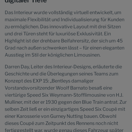
digitaler Tiefe
Das Interieur wurde vollständig virtuell entwickelt, um
maximale Flexibilität und Individualisierung für Kunden
zu ermöglichen. Das innovative Layout mit drei Sitzen
und drei Türen steht für luxuriöse Exklusivität. Ein
Highlight ist der drehbare Beifahrersitz, der sich um 45
Grad nach außen schwenken lässt – für einen eleganten
Ausstieg im Stil der königlichen Limousinen.
Darren Day, Leiter des Interieur-Designs, erläuterte die
Geschichte und die Überlegungen seines Teams zum
Konzept des EXP 15: „Bentleys damaliger
Vorstandsvorsitzender Woolf Barnato besaß eine
viertürige Speed Six Weymann-Stofflimousine von H.J.
Mulliner, mit der er 1930 gegen den Blue Train antrat. Zur
selben Zeit ließ er ein einzigartiges Speed Six Coupé mit
einer Karosserie von Gurney Nutting bauen. Obwohl
dieses Coupé zum Zeitpunkt des Rennens noch nicht
fertiggestellt war, wurde genau dieses Fahrzeug später