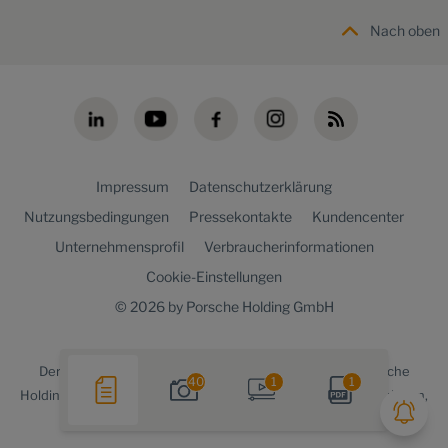
Nach oben
Impressum
Datenschutzerklärung
Nutzungsbedingungen
Pressekontakte
Kundencenter
Unternehmensprofil
Verbraucherinformationen
Cookie-Einstellungen
© 2026 by Porsche Holding GmbH
Der
Porsche Holding newsroom
ist ein Angebot der Porsche
40
1
1
Holding Konzernkommunikation für Medienvertreter, Journalisten,
Blogger und die Online-Community.