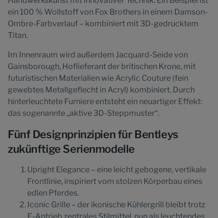
Handwerkskunst mit innovativer Technik. Ein Beispiel ist
ein 100 % Wollstoff von Fox Brothers in einem Damson-
Ombre-Farbverlauf – kombiniert mit 3D-gedrucktem
Titan.
Im Innenraum wird außerdem Jacquard-Seide von
Gainsborough, Hoflieferant der britischen Krone, mit
futuristischen Materialien wie Acrylic Couture (fein
gewebtes Metallgeflecht in Acryl) kombiniert. Durch
hinterleuchtete Furniere entsteht ein neuartiger Effekt:
das sogenannte „aktive 3D-Steppmuster“.
Fünf Designprinzipien für Bentleys
zukünftige Serienmodelle
Upright Elegance – eine leicht gebogene, vertikale
Frontlinie, inspiriert vom stolzen Körperbau eines
edlen Pferdes.
Iconic Grille – der ikonische Kühlergrill bleibt trotz
E-Antrieb zentrales Stilmittel, nun als leuchtendes