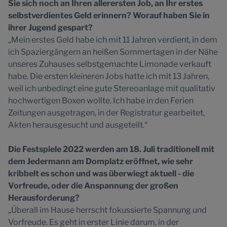
Sie sich noch an Ihren allerersten Job, an Ihr erstes
selbstverdientes Geld erinnern? Worauf haben Sie in
ihrer Jugend gespart?
„Mein erstes Geld habe ich mit 11 Jahren verdient, in dem
ich Spaziergängern an heißen Sommertagen in der Nähe
unseres Zuhauses selbstgemachte Limonade verkauft
habe. Die ersten kleineren Jobs hatte ich mit 13 Jahren,
weil ich unbedingt eine gute Stereoanlage mit qualitativ
hochwertigen Boxen wollte. Ich habe in den Ferien
Zeitungen ausgetragen, in der Registratur gearbeitet,
Akten herausgesucht und ausgeteilt.“
Die Festspiele 2022 werden am 18. Juli traditionell mit
dem Jedermann am Domplatz eröffnet, wie sehr
kribbelt es schon und was überwiegt aktuell - die
Vorfreude, oder die Anspannung der großen
Herausforderung?
„Überall im Hause herrscht fokussierte Spannung und
Vorfreude. Es geht in erster Linie darum, in der