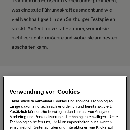
Tradition und Fortschritt voneinander profitieren,
was eine gute Führungskraft ausmacht und wie
viel Nachhaltigkeit in den Salzburger Festspielen
steckt. Außerdem verrät Hammer, worauf sie
nicht verzichten möchte und wobei sie am besten
abschalten kann.
Frau Hammer, Sie sind seit Ihrer Kindheit mit Salzburg
verbunden. Wie präsent sind Ihre Erinnerungen an
Verwendung von Cookies
damals, wie waren Ihre ersten Eindrücke nach Ihrem
Diese Website verwendet Cookies und ähnliche Technologien.
Amtsantritt zu Beginn des Jahres? Inwieweit haben
Einige davon sind technisch erforderlich und bereits aktiviert.
sich Stadt, Land und Leute in Ihrer Wahrnehmung
Zusätzlich können Sie freiwillig in den Einsatz von Analyse ,
Marketing und Personalisierungs-Technologien einwilligen. Diese
verändert?
Technologien helfen uns, Ihr Nutzungsverhalten auszuwerten –
„Salzburg ist für mich seit meiner Kindheit ein wichtiger
einschließlich Seitenaufrufen und Interaktionen wie Klicks auf