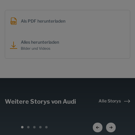
Als PDF herunterladen
Alles herunterladen
Bilder und Videos
„Einblicke“: Ein
Der 
Bildband öffnet die
weit
Tore zur Sammlung von
Good
Weitere Storys von Audi
Audi Tradition
Alle Storys
Spe