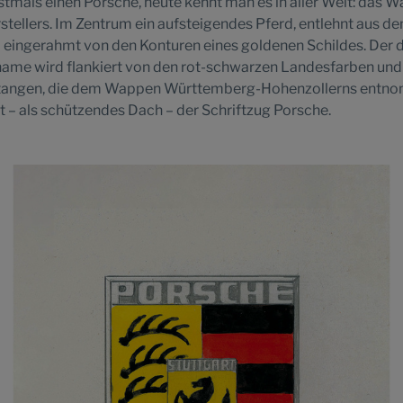
rstmals einen Porsche, heute kennt man es in aller Welt: das 
ellers. Im Zentrum ein aufsteigendes Pferd, entlehnt aus de
d eingerahmt von den Konturen eines goldenen Schildes. Der 
ame wird flankiert von den rot-schwarzen Landesfarben und s
tangen, die dem Wappen Württemberg-Hohenzollerns entno
t – als schützendes Dach – der Schriftzug Porsche.