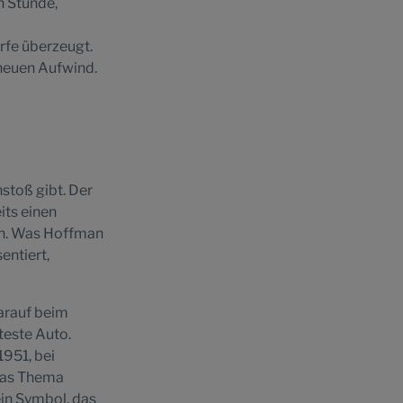
n Stunde,
rfe überzeugt.
neuen Aufwind.
nstoß gibt. Der
its einen
en. Was Hoffman
entiert,
arauf beim
teste Auto.
1951, bei
 das Thema
ein Symbol, das