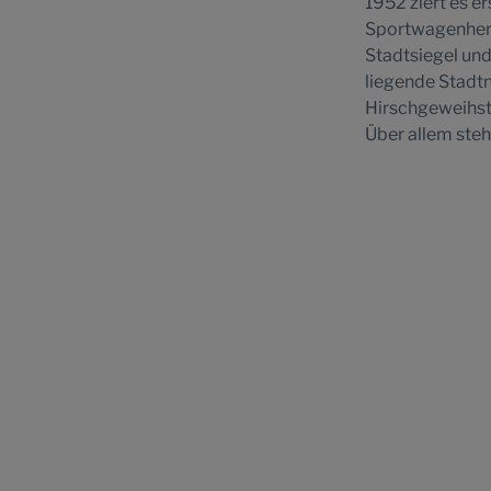
1952 ziert es e
Sportwagenherst
Stadtsiegel un
liegende Stadtn
Hirschgeweihs
Über allem steh