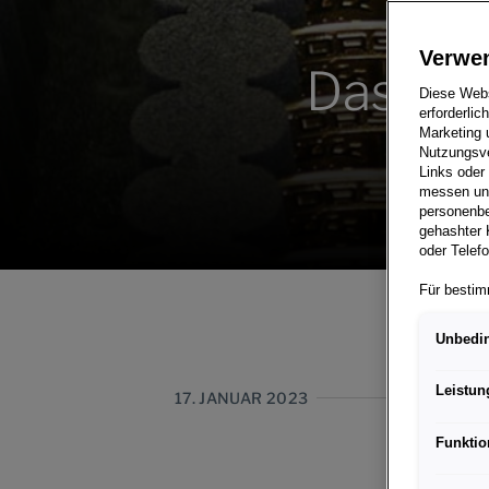
Verwe
Das Po
Diese Webs
erforderlic
Marketing 
Nutzungsve
Links oder
messen und
personenbe
gehashter 
oder Telef
Für bestim
personenbe
der EU gle
Unbedin
Rechtsschu
Grundlage 
Leistun
17. JANUAR 2023
Wenn Sie ü
zulassen, 
Funktio
Interaktio
Porsche In
und der Er