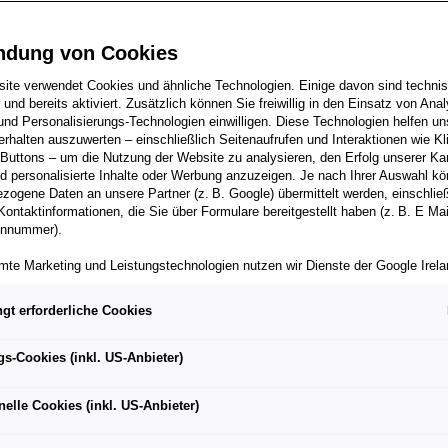
ndung von Cookies
rsche-Wappen: Gebur
ite verwendet Cookies und ähnliche Technologien. Einige davon sind techni
h und bereits aktiviert. Zusätzlich können Sie freiwillig in den Einsatz von Anal
und Personalisierungs-Technologien einwilligen. Diese Technologien helfen uns
Gütesiegels
rhalten auszuwerten – einschließlich Seitenaufrufen und Interaktionen wie Kl
 Buttons – um die Nutzung der Website zu analysieren, den Erfolg unserer 
 personalisierte Inhalte oder Werbung anzuzeigen. Je nach Ihrer Auswahl k
zogene Daten an unsere Partner (z. B. Google) übermittelt werden, einschließ
Kontaktinformationen, die Sie über Formulare bereitgestellt haben (z. B. E Ma
onnummer).
mte Marketing und Leistungstechnologien nutzen wir Dienste der Google Irelan
zogene Daten an die Google LLC in den USA weiterleiten kann. In den USA b
ichwertiges Datenschutzniveau; staatliche Zugriffe und eingeschränkte
gt erforderliche Cookies
tzmöglichkeiten können nicht ausgeschlossen werden. Die Übermittlung erfol
von Standardvertragsklauseln der Europäischen Kommission.
gs-Cookies (inkl. US-Anbieter)
ber einen personalisierten Link auf unsere Website gelangen und Marketing 
können die dabei anfallenden Nutzungsdaten wie etwa Seitenaufrufe oder Klic
nelle Cookies (inkl. US-Anbieter)
nen von dem Ihnen zugeordneten Händler bzw. im Falle eines Porsche Betrieb
ter Auto GmbH & Co KG eingesehen werden. Dies dient der personalisierten 
folgsmessung der jeweiligen Kampagne.