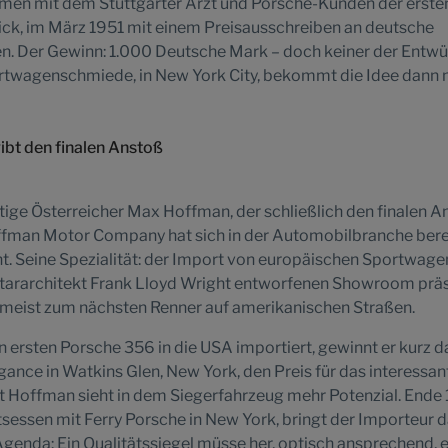
en mit dem Stuttgarter Arzt und Porsche-Kunden der erste
k, im März 1951 mit einem Preisausschreiben an deutsche
. Der Gewinn: 1.000 Deutsche Mark – doch keiner der Entwü
rtwagenschmiede, in New York City, bekommt die Idee dann 
bt den finalen Anstoß
rtige Österreicher Max Hoffman, der schließlich den finalen A
ffman Motor Company hat sich in der Automobilbranche bere
 Seine Spezialität: der Import von europäischen Sportwag
Stararchitekt Frank Lloyd Wright entworfenen Showroom präs
h meist zum nächsten Renner auf amerikanischen Straßen.
ersten Porsche 356 in die USA importiert, gewinnt er kurz d
ance in Watkins Glen, New York, den Preis für das interessan
 Hoffman sieht in dem Siegerfahrzeug mehr Potenzial. Ende 
sessen mit Ferry Porsche in New York, bringt der Importeur
Agenda: Ein Qualitätssiegel müsse her, optisch ansprechend, 