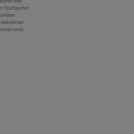
Wappen des
m Stuttgarter
darüber
tilisierten
mmen sind.