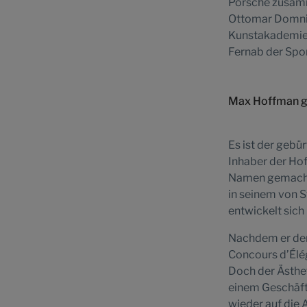
Porsche zusamm
Ottomar Domnic
Kunstakademien
Fernab der Spo
Max Hoffman gi
Es ist der gebü
Inhaber der Ho
Namen gemacht.
in seinem von 
entwickelt sic
Nachdem er den 
Concours d’Élég
Doch der Ästhet
einem ­Geschäft
wieder auf die 