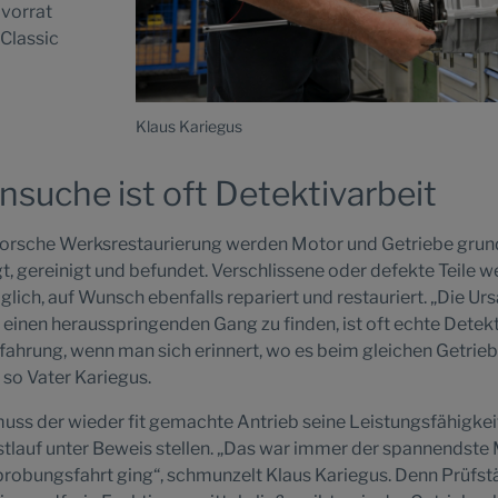
lvorrat
 Classic
Klaus Kariegus
suche ist oft Detektivarbeit
Porsche Werksrestaurierung werden Motor und Getriebe grun
t, gereinigt und befundet. Verschlissene oder defekte Teile w
glich, auf Wunsch ebenfalls repariert und restauriert. „Die Urs
 einen herausspringenden Gang zu finden, ist oft echte Detekt
Erfahrung, wenn man sich erinnert, wo es beim gleichen Getrie
so Vater Kariegus.
ss der wieder fit gemachte Antrieb seine Leistungsfähigkei
stlauf unter Beweis stellen. „Das war immer der spannendst
probungsfahrt ging“, schmunzelt Klaus Kariegus. Denn Prüfst