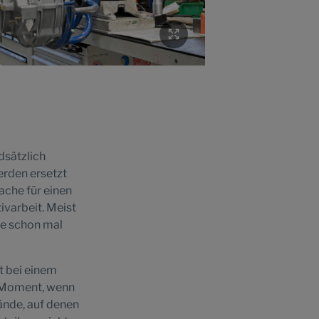
dsätzlich
erden ersetzt
ache für einen
ivarbeit. Meist
be schon mal
t bei einem
e Moment, wenn
ände, auf denen