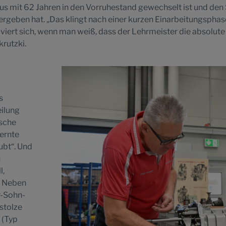
us mit 62 Jahren in den Vorruhestand gewechselt ist und den 
rgeben hat. „Das klingt nach einer kurzen Einarbeitungsphas
tiviert sich, wenn man weiß, dass der Lehrmeister die absolut
rutzki.
s
eilung
rsche
lernte
ubt“. Und
n
l,
: Neben
r-Sohn-
stolze
 (Typ