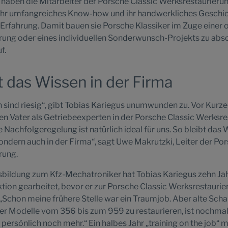
haben die Mitarbeiter der Porsche Classic Werksrestaurieru
 ihr umfangreiches Know-how und ihr handwerkliches Geschi
 Erfahrung. Damit bauen sie Porsche Klassiker im Zuge einer 
rung oder eines individuellen Sonderwunsch-Projekts zu abs
f.
t das Wissen in der Firma
 sind riesig“, gibt Tobias Kariegus unumwunden zu. Vor Kurze
en Vater als Getriebeexperten in der Porsche Classic Werksr
 Nachfolgeregelung ist natürlich ideal für uns. So bleibt das 
 sondern auch in der Firma“, sagt Uwe Makrutzki, Leiter der Po
rung.
bildung zum Kfz-Mechatroniker hat Tobias Kariegus zehn Jah
ion gearbeitet, bevor er zur Porsche Classic Werksrestaurie
 „Schon meine frühere Stelle war ein Traumjob. Aber alte Scha
her Modelle vom 356 bis zum 959 zu restaurieren, ist nochma
h persönlich noch mehr.“ Ein halbes Jahr „training on the job“