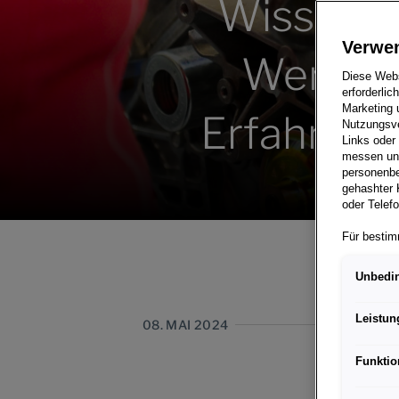
Wissenstr
Verwe
Werksre
Diese Webs
erforderlic
Marketing 
Erfahrung 
Nutzungsve
Links oder
messen und
personenbe
gehashter 
oder Telef
Für bestim
personenbe
der EU gle
Unbedin
Rechtsschu
Grundlage 
Leistun
08. MAI 2024
Wenn Sie ü
zulassen, 
Funktio
Interaktio
Porsche In
und der Er