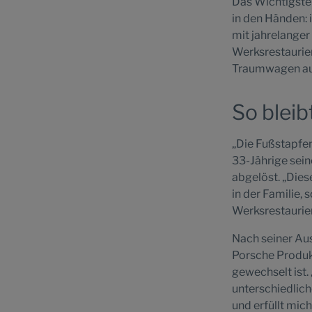
Das Wichtigste 
in den Händen:
mit jahrelanger
Werksrestaurie
Traumwagen au
So bleib
„Die Fußstapfen
33-Jährige sein
abgelöst. „Diese
in der Familie,
Werksrestaurie
Nach seiner Aus
Porsche Produkt
gewechselt ist.
unterschiedlic
und erfüllt mic