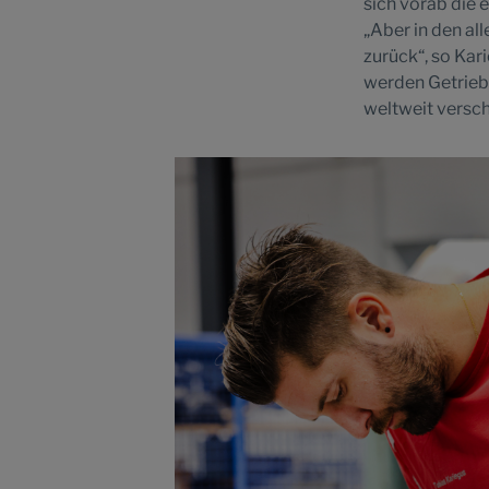
sich vorab die e
„Aber in den al
zurück“, so Kar
werden Getriebe
weltweit versch