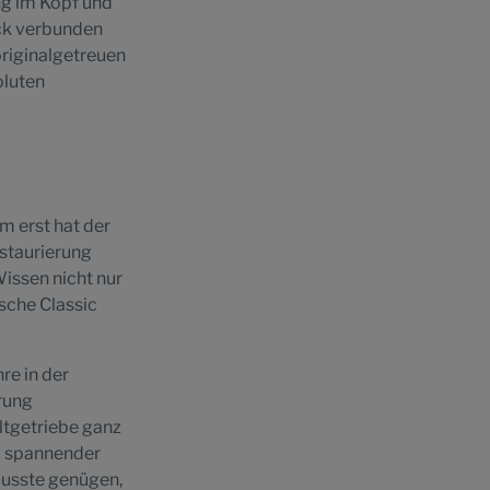
ng im Kopf und
ck verbunden
originalgetreuen
oluten
m erst hat der
estaurierung
Wissen nicht nur
rsche Classic
re in der
rung
ltgetriebe ganz
l spannender
 musste genügen,