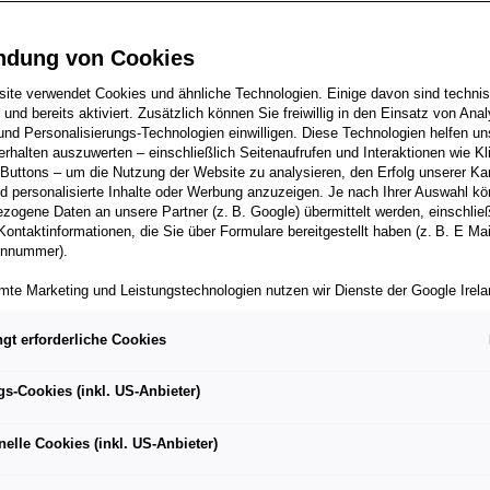
ansfer in der Porsc
ndung von Cookies
staurierung: Die einz
ite verwendet Cookies und ähnliche Technologien. Einige davon sind techni
h und bereits aktiviert. Zusätzlich können Sie freiwillig in den Einsatz von Anal
und Personalisierungs-Technologien einwilligen. Diese Technologien helfen uns
der Mitarbeiter blei
rhalten auszuwerten – einschließlich Seitenaufrufen und Interaktionen wie Kl
 Buttons – um die Nutzung der Website zu analysieren, den Erfolg unserer 
 personalisierte Inhalte oder Werbung anzuzeigen. Je nach Ihrer Auswahl k
zogene Daten an unsere Partner (z. B. Google) übermittelt werden, einschließ
Kontaktinformationen, die Sie über Formulare bereitgestellt haben (z. B. E Ma
onnummer).
mte Marketing und Leistungstechnologien nutzen wir Dienste der Google Irelan
zogene Daten an die Google LLC in den USA weiterleiten kann. In den USA b
ichwertiges Datenschutzniveau; staatliche Zugriffe und eingeschränkte
gt erforderliche Cookies
tzmöglichkeiten können nicht ausgeschlossen werden. Die Übermittlung erfol
von Standardvertragsklauseln der Europäischen Kommission.
gs-Cookies (inkl. US-Anbieter)
ber einen personalisierten Link auf unsere Website gelangen und Marketing 
können die dabei anfallenden Nutzungsdaten wie etwa Seitenaufrufe oder Klic
nelle Cookies (inkl. US-Anbieter)
nen von dem Ihnen zugeordneten Händler bzw. im Falle eines Porsche Betrieb
ter Auto GmbH & Co KG eingesehen werden. Dies dient der personalisierten 
folgsmessung der jeweiligen Kampagne.