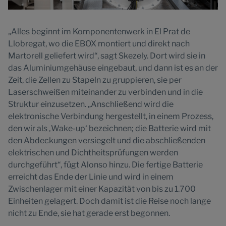
„Alles beginnt im Komponentenwerk in El Prat de
Llobregat, wo die EBOX montiert und direkt nach
Martorell geliefert wird“, sagt Skezely. Dort wird sie in
das Aluminiumgehäuse eingebaut, und dann ist es an der
Zeit, die Zellen zu Stapeln zu gruppieren, sie per
Laserschweißen miteinander zu verbinden und in die
Struktur einzusetzen. „Anschließend wird die
elektronische Verbindung hergestellt, in einem Prozess,
den wir als ‚Wake-up‘ bezeichnen; die Batterie wird mit
den Abdeckungen versiegelt und die abschließenden
elektrischen und Dichtheitsprüfungen werden
durchgeführt“, fügt Alonso hinzu. Die fertige Batterie
erreicht das Ende der Linie und wird in einem
Zwischenlager mit einer Kapazität von bis zu 1.700
Einheiten gelagert. Doch damit ist die Reise noch lange
nicht zu Ende, sie hat gerade erst begonnen.