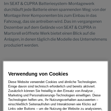
Im SEAT & CUPRA Batteriesystem-Montagewerk
durchläuft jede Batterie einen spannenden Weg: von der
Montage ihrer Komponenten bis zum Einbau in das
Fahrzeug, das sie antreiben wird. Das im vergangenen
Dezember auf dem Gelände von SEAT & CUPRA in
Martorell eröffnete Werk bietet einen Blick auf die
Anlagen, in denen täglich die Modelle des Unternehmens
produziert werden.
Das Werk wurde in etwas mehr als zwei Jahren erbaut
und nimmt eine Schlüsselposition im Rahmen der
Verwendung von Cookies
Transformation des gesamten Standortes ein, der sich
Diese Website verwendet Cookies und ähnliche Technologien.
bereits heute zu einem Zentrum für Elektromobilität
Einige davon sind technisch erforderlich und bereits aktiviert.
entwickelt hat. Als federführendes Unternehmen des
Zusätzlich können Sie freiwillig in den Einsatz von Analyse ,
Marketing und Personalisierungs-Technologien einwilligen. Diese
Projektes rund um die urbane Elektrofahrzeugfamilie
Technologien helfen uns, Ihr Nutzungsverhalten auszuwerten –
der Markengruppe Core des Volkswagen Konzerns
einschließlich Seitenaufrufen und Interaktionen wie Klicks auf
werden in dem Montagewerk die Batterien eingebaut,
Links oder Buttons – um die Nutzung der Website zu analysieren,