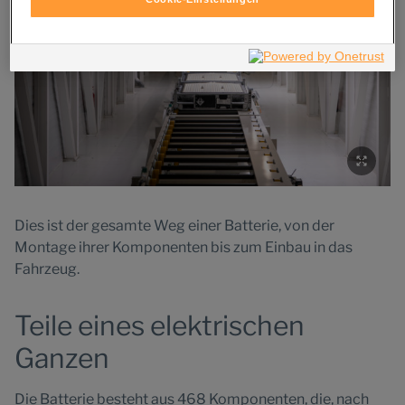
Einwilligung können Sie jederzeit mit Wirkung für die Zukunft
widerrufen. Weitere Informationen zu den eingesetzten
Technologien finden Sie in unserer Cookie und Technologie
Richtlinie sowie in den Technologie Einstellungen am Ende der
Website.
Dies ist der gesamte Weg einer Batterie, von der
Montage ihrer Komponenten bis zum Einbau in das
Fahrzeug.
Teile eines elektrischen
Ganzen
Die Batterie besteht aus 468 Komponenten, die, nach