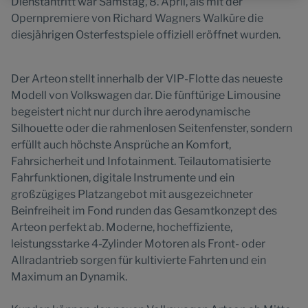
Dienstantritt war Samstag, 8. April, als mit der
Opernpremiere von Richard Wagners Walküre die
diesjährigen Osterfestspiele offiziell eröffnet wurden.
Der Arteon stellt innerhalb der VIP-Flotte das neueste
Modell von Volkswagen dar. Die fünftürige Limousine
begeistert nicht nur durch ihre aerodynamische
Silhouette oder die rahmenlosen Seitenfenster, sondern
erfüllt auch höchste Ansprüche an Komfort,
Fahrsicherheit und Infotainment. Teilautomatisierte
Fahrfunktionen, digitale Instrumente und ein
großzügiges Platzangebot mit ausgezeichneter
Beinfreiheit im Fond runden das Gesamtkonzept des
Arteon perfekt ab. Moderne, hocheffiziente,
leistungsstarke 4-Zylinder Motoren als Front- oder
Allradantrieb sorgen für kultivierte Fahrten und ein
Maximum an Dynamik.