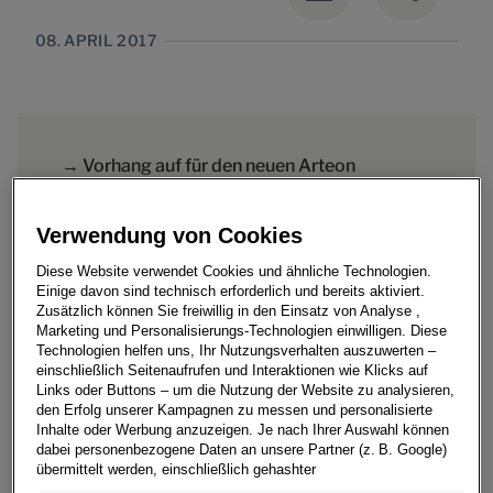
08. APRIL 2017
→ Vorhang auf für den neuen Arteon
→ Elegante VW Limousine erstmals im
Verwendung von Cookies
Shuttle-Einsatz
→ Exklusive Fahrzeugflotte verbindet Kultur
Diese Website verwendet Cookies und ähnliche Technologien.
Einige davon sind technisch erforderlich und bereits aktiviert.
und Eleganz auf einzigartige Weise
Zusätzlich können Sie freiwillig in den Einsatz von Analyse ,
Marketing und Personalisierungs-Technologien einwilligen. Diese
Technologien helfen uns, Ihr Nutzungsverhalten auszuwerten –
einschließlich Seitenaufrufen und Interaktionen wie Klicks auf
Links oder Buttons – um die Nutzung der Website zu analysieren,
den Erfolg unserer Kampagnen zu messen und personalisierte
Zum 50-Jahre Jubiläum der Salzburger Osterfestspiele
Inhalte oder Werbung anzuzeigen. Je nach Ihrer Auswahl können
fährt Volkswagen mit einer komplett neuen Limousine
dabei personenbezogene Daten an unsere Partner (z. B. Google)
übermittelt werden, einschließlich gehashter
vor. Noch vor der offiziellen Markteinführung im Juni
Kontaktinformationen, die Sie über Formulare bereitgestellt haben