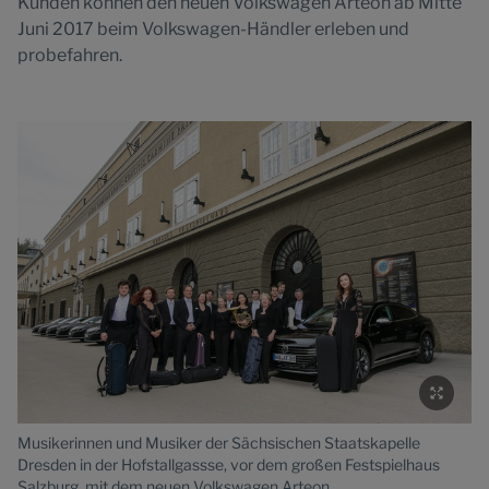
Kunden können den neuen Volkswagen Arteon ab Mitte
Juni 2017 beim Volkswagen-Händler erleben und
probefahren.
Musikerinnen und Musiker der Sächsischen Staatskapelle
Mu
Dresden in der Hofstallgassse, vor dem großen Festspielhaus
Dr
Salzburg, mit dem neuen Volkswagen Arteon.
Sa