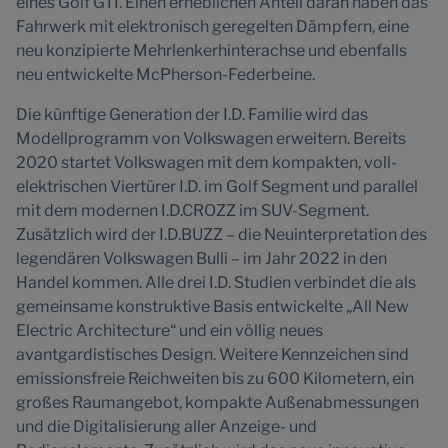
eines Golf GTI. Einen erheblichen Anteil daran haben das
Fahrwerk mit elektronisch geregelten Dämpfern, eine
neu konzipierte Mehrlenkerhinterachse und ebenfalls
neu entwickelte McPherson-Federbeine.
Die künftige Generation der I.D. Familie wird das
Modellprogramm von Volkswagen erweitern. Bereits
2020 startet Volkswagen mit dem kompakten, voll-
elektrischen Viertürer I.D. im Golf Segment und parallel
mit dem modernen I.D.CROZZ im SUV-Segment.
Zusätzlich wird der I.D.BUZZ – die Neuinterpretation des
legendären Volkswagen Bulli – im Jahr 2022 in den
Handel kommen. Alle drei I.D. Studien verbindet die als
gemeinsame konstruktive Basis entwickelte „All New
Electric Architecture“ und ein völlig neues
avantgardistisches Design. Weitere Kennzeichen sind
emissionsfreie Reichweiten bis zu 600 Kilometern, ein
großes Raumangebot, kompakte Außenabmessungen
und die Digitalisierung aller Anzeige- und