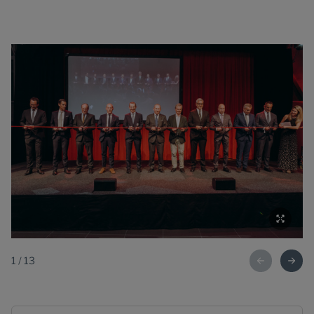
1
/
13