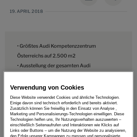
19. APRIL 2018
• Größtes Audi Kompetenzzentrum
Österreichs auf 2.500 m2
• Ausstellung der gesamten Audi
Modellpalette
• Lizenzierter Audi Sport Händler
Verwendung von Cookies
• R8- und E-Mobilitätsstützpunkt
Diese Website verwendet Cookies und ähnliche Technologien.
Einige davon sind technisch erforderlich und bereits aktiviert.
Zusätzlich können Sie freiwillig in den Einsatz von Analyse ,
Marketing und Personalisierungs-Technologien einwilligen. Diese
Technologien helfen uns, Ihr Nutzungsverhalten auszuwerten –
einschließlich Seitenaufrufen und Interaktionen wie Klicks auf
Am Donnerstag, den 19. April 2018, fand bei Porsche
Links oder Buttons – um die Nutzung der Website zu analysieren,
Wien-Liesing die feierliche Eröffnung des größten Audi
den Erfolg unserer Kampagnen zu messen und personalisierte