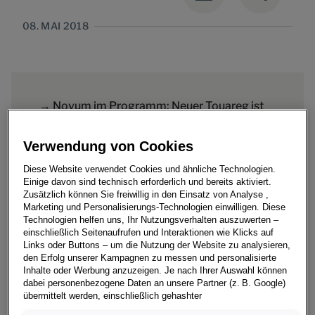
08. MAI 2018
→ Novum im Programm: Neuer Touareg ist
der erste Volkswagen mit einer aktiv
Verwendung von Cookies
lenkenden Hinterachse
Diese Website verwendet Cookies und ähnliche Technologien.
→ Neue „Allradlenkung“ macht das
Einige davon sind technisch erforderlich und bereits aktiviert.
Oberklasse-SUV in der City wendig wie einen
Zusätzlich können Sie freiwillig in den Einsatz von Analyse ,
Marketing und Personalisierungs-Technologien einwilligen. Diese
Kompaktwagen
Technologien helfen uns, Ihr Nutzungsverhalten auszuwerten –
einschließlich Seitenaufrufen und Interaktionen wie Klicks auf
Links oder Buttons – um die Nutzung der Website zu analysieren,
den Erfolg unserer Kampagnen zu messen und personalisierte
Inhalte oder Werbung anzuzeigen. Je nach Ihrer Auswahl können
dabei personenbezogene Daten an unsere Partner (z. B. Google)
Es klingt ein wenig nach der Quadratur des Kreises: Da
übermittelt werden, einschließlich gehashter
Kontaktinformationen, die Sie über Formulare bereitgestellt haben
bringt Volkswagen mit dem neuen Touareg1 ein SUV der