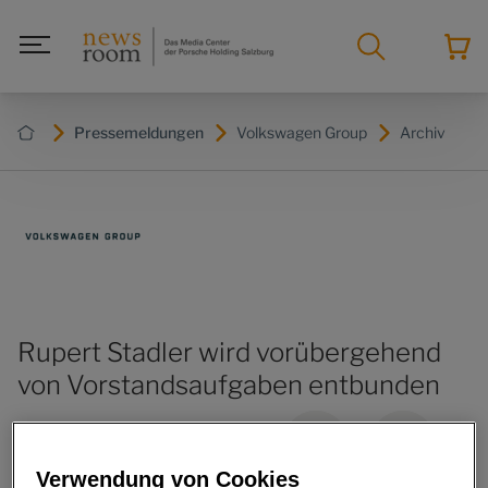
Pressemeldungen
Volkswagen Group
Archiv
Rupert Stadler wird vorübergehend
von Vorstandsaufgaben entbunden
Verwendung von Cookies