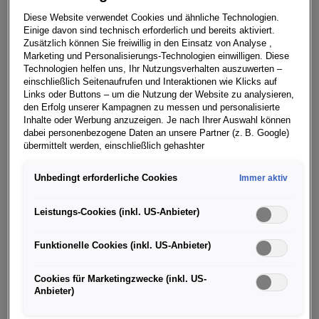
18. JUNI 2018
Diese Website verwendet Cookies und ähnliche Technologien.
Einige davon sind technisch erforderlich und bereits aktiviert.
Zusätzlich können Sie freiwillig in den Einsatz von Analyse ,
Marketing und Personalisierungs-Technologien einwilligen. Diese
Technologien helfen uns, Ihr Nutzungsverhalten auszuwerten –
einschließlich Seitenaufrufen und Interaktionen wie Klicks auf
Rupert Stadler wird vorübergehend von
Links oder Buttons – um die Nutzung der Website zu analysieren,
Vorstandsaufgaben entbunden - Aufsichtsrat
den Erfolg unserer Kampagnen zu messen und personalisierte
Inhalte oder Werbung anzuzeigen. Je nach Ihrer Auswahl können
entspricht Bitte Stadlers
dabei personenbezogene Daten an unsere Partner (z. B. Google)
übermittelt werden, einschließlich gehashter
Kontaktinformationen, die Sie über Formulare bereitgestellt haben
(z. B. E Mail Adresse oder Telefonnummer).
Unbedingt erforderliche Cookies
Immer aktiv
Für bestimmte Marketing und Leistungstechnologien nutzen wir
Der Aufsichtsrat der Volkswagen Aktiengesellschaft hat
Dienste der Google Ireland Ltd., die personenbezogene Daten an
Leistungs-Cookies (inkl. US-Anbieter)
die Google LLC in den USA weiterleiten kann. In den USA besteht
am Dienstag der Bitte von Konzernvorstand Rupert
kein der EU gleichwertiges Datenschutzniveau; staatliche Zugriffe
Stadler entsprochen, ihn von seinen Aufgaben als
Funktionelle Cookies (inkl. US-Anbieter)
und eingeschränkte Rechtsschutzmöglichkeiten können nicht
Mitglied des Vorstands der Volkswagen AG zu
ausgeschlossen werden. Die Übermittlung erfolgt auf Grundlage
von Standardvertragsklauseln der Europäischen Kommission.
entbinden. Die Entbindung wird vorüberge-hend, bis zur
Cookies für Marketingzwecke (inkl. US-
Anbieter)
Klärung des Sachverhalts, der zu seiner Verhaftung
Wenn Sie über einen personalisierten Link auf unsere Website
geführt hat, vorgenommen. Rupert Stadler wurde in
gelangen und Marketing Technologien zulassen, können die dabei