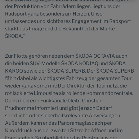
Website.
der Produktion von Fahrrädern liegen, liegt uns der
Radsport ganz besonders amHerzen. Unser
umfassendes und sichtbares Engagement im Radsport
stärkt das Image und die Bekanntheit der Marke
ŠKODA.“
Zur Flotte gehören neben dem ŠKODA OCTAVIA auch
die beiden SUV-Modelle ŠKODA KODIAQ und ŠKODA
KAROQ sowie der ŠKODA SUPERB. Der ŠKODA SUPERB
fährt dabei als wichtigstes Fahrzeug der gesamten Tour
wieder ganz vorne mit: Der Direktor der Tour nutzt die
rot lackierte Limousine als rollende Kommandozentrale.
Dank mehrerer Funkkanäle bleibt Christian
Prudhomme informiert und gibt je nach Bedarf
sportliche oder sicherheitsrelevante Anweisungen.
Außerdem kann er das Panoramaglasdach per
Knopfdruck aus der zweiten Sitzreihe öffnen und im
Fond stehen. So überblickt er das Peloton aus der