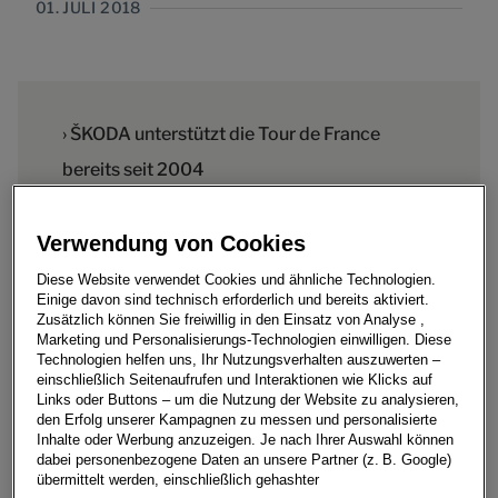
01. JULI 2018
› ŠKODA unterstützt die Tour de France
bereits seit 2004
› Tour-Direktor Christian Prudhomme nutzt
den ŠKODA SUPERB, das Flaggschiff der
Verwendung von Cookies
Marke, als mobile Schaltzentrale
Diese Website verwendet Cookies und ähnliche Technologien.
Einige davon sind technisch erforderlich und bereits aktiviert.
› ŠKODA sponsert erneut das Grüne Trikot für
Zusätzlich können Sie freiwillig in den Einsatz von Analyse ,
Marketing und Personalisierungs-Technologien einwilligen. Diese
den besten Sprinter
Technologien helfen uns, Ihr Nutzungsverhalten auszuwerten –
einschließlich Seitenaufrufen und Interaktionen wie Klicks auf
Links oder Buttons – um die Nutzung der Website zu analysieren,
den Erfolg unserer Kampagnen zu messen und personalisierte
Inhalte oder Werbung anzuzeigen. Je nach Ihrer Auswahl können
dabei personenbezogene Daten an unsere Partner (z. B. Google)
ŠKODA AUTO setzt bei der diesjährigen Tour de France
übermittelt werden, einschließlich gehashter
insgesamt 250 Organisations- und Begleitfahrzeuge ein.