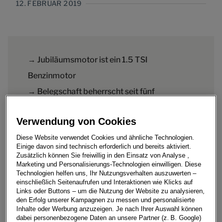
12. FEBRUAR 2019
→ Jubiläumsmotor ist ein 1.5 TSI
Benzinmotor
→ Belegschaft beherrscht seit fünf
Jahrzehnten große Stückzahlen und hohe
Verwendung von Cookies
Komplexität
Diese Website verwendet Cookies und ähnliche Technologien.
→ Innovationskraft und Kompetenz des
Einige davon sind technisch erforderlich und bereits aktiviert.
Werkes in Salzgitter fließen jetzt in die
Zusätzlich können Sie freiwillig in den Einsatz von Analyse ,
Marketing und Personalisierungs-Technologien einwilligen. Diese
Fertigung von Produkten für die E-Mobilität
Technologien helfen uns, Ihr Nutzungsverhalten auszuwerten –
einschließlich Seitenaufrufen und Interaktionen wie Klicks auf
Links oder Buttons – um die Nutzung der Website zu analysieren,
den Erfolg unserer Kampagnen zu messen und personalisierte
Inhalte oder Werbung anzuzeigen. Je nach Ihrer Auswahl können
dabei personenbezogene Daten an unsere Partner (z. B. Google)