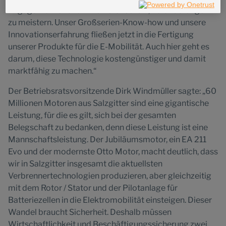
Richtlinie sowie in den Technologie Einstellungen am Ende der
Engagement und für Ihre Bereitschaft, Veränderungen
Website.
zu meistern. Unser Großserien-Know-how und unsere
Innovationserfahrung fließen jetzt in die Fertigung
unserer Produkte für die E-Mobilität. Auch hier geht es
darum, diese Technologie kostengünstiger und damit
marktfähig zu machen.“
Der Betriebsratsvorsitzende Dirk Windmüller sagte: „60
Millionen Motoren aus Salzgitter sind eine gigantische
Leistung, für die es gilt, sich bei der gesamten
Belegschaft zu bedanken, denn diese Leistung ist eine
Mannschaftsleistung. Der Jubiläumsmotor, ein EA 211
Evo und der modernste Otto Motor, macht deutlich, dass
wir in Salzgitter insgesamt die aktuellsten
Verbrennertechnologien produzieren, aber gleichzeitig
mit dem Rotor / Stator und der Pilotanlage für
Batteriezellen in die Elektromobilität einsteigen. Dieser
Wandel braucht Sicherheit. Deshalb müssen
Wirtschaftlichkeit und Beschäftigungssicherung zwei