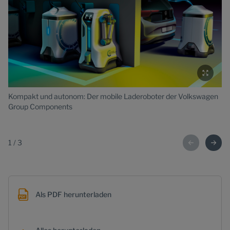
Kompakt und autonom: Der mobile Laderoboter der Volkswagen
De
Group Components
La
E-
1
/
3
Als PDF herunterladen