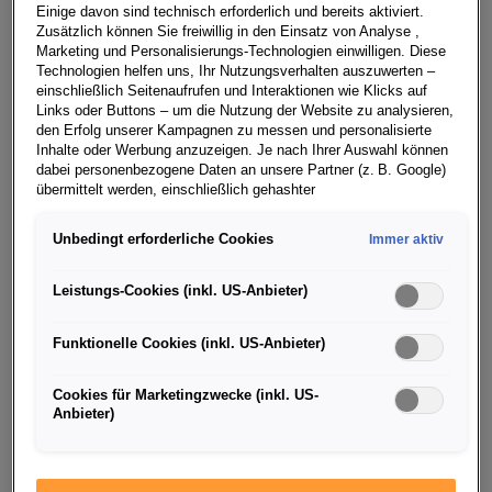
Components übernimmt diese Aufgabe – und fährt
Einige davon sind technisch erforderlich und bereits aktiviert.
Zusätzlich können Sie freiwillig in den Einsatz von Analyse ,
vollkommen autonom zum E-Auto.
Marketing und Personalisierungs-Technologien einwilligen. Diese
Technologien helfen uns, Ihr Nutzungsverhalten auszuwerten –
Gestartet via App oder Car-to-X-Kommunikation steuert
einschließlich Seitenaufrufen und Interaktionen wie Klicks auf
der Laderoboter eigenständig das zu ladende Fahrzeug
Links oder Buttons – um die Nutzung der Website zu analysieren,
den Erfolg unserer Kampagnen zu messen und personalisierte
an und kommuniziert mit diesem. Vom Öffnen der
Inhalte oder Werbung anzuzeigen. Je nach Ihrer Auswahl können
Ladeklappe, über das Anschließen des Steckers bis hin
dabei personenbezogene Daten an unsere Partner (z. B. Google)
zum Entkoppeln – der gesamte Ladevorgang verläuft
übermittelt werden, einschließlich gehashter
Kontaktinformationen, die Sie über Formulare bereitgestellt haben
ohne jegliche menschliche Beteiligung. Der Clou: Der
(z. B. E Mail Adresse oder Telefonnummer).
Unbedingt erforderliche Cookies
mobile Roboter bringt einen Anhänger als fahrbaren
Immer aktiv
Energiespeicher zum Fahrzeug, schließt diesen an und
Für bestimmte Marketing und Leistungstechnologien nutzen wir
Dienste der Google Ireland Ltd., die personenbezogene Daten an
Leistungs-Cookies (inkl. US-Anbieter)
lädt damit die Batterie des E-Fahrzeugs auf. Der
die Google LLC in den USA weiterleiten kann. In den USA besteht
bewegliche Energiespeicher verbleibt während des
kein der EU gleichwertiges Datenschutzniveau; staatliche Zugriffe
Funktionelle Cookies (inkl. US-Anbieter)
Ladevorgangs beim Auto. Der Roboter kümmert sich
und eingeschränkte Rechtsschutzmöglichkeiten können nicht
ausgeschlossen werden. Die Übermittlung erfolgt auf Grundlage
unterdessen um das Laden weiterer E-Fahrzeuge. Ist der
von Standardvertragsklauseln der Europäischen Kommission.
Cookies für Marketingzwecke (inkl. US-
Ladeservice beendet, holt er den mobilen
Anbieter)
Energiespeicher eigenständig ab und bringt ihn zurück
Wenn Sie über einen personalisierten Link auf unsere Website
gelangen und Marketing Technologien zulassen, können die dabei
an die Ladestation.
anfallenden Nutzungsdaten wie etwa Seitenaufrufe oder Klick
Interaktionen von dem Ihnen zugeordneten Händler bzw. im Falle