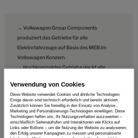
→ Volkswagen Group Components
produziert das Getriebe für alle
Elektrofahrzeuge auf Basis des MEB im
Volkswagen Konzern
→ Hochkompaktes Getriebe deckt alle
Fahrsituationen mit einem Gang ab
Verwendung von Cookies
Diese Website verwendet Cookies und ähnliche Technologien.
Einige davon sind technisch erforderlich und bereits aktiviert.
Zusätzlich können Sie freiwillig in den Einsatz von Analyse ,
Leise, aber mit voller Kraft fährt der ID.32 von
Marketing und Personalisierungs-Technologien einwilligen. Diese
Technologien helfen uns, Ihr Nutzungsverhalten auszuwerten –
Volkswagen in die neue Ära der EMobilität. Denn die
einschließlich Seitenaufrufen und Interaktionen wie Klicks auf
typischen Eigenschaften des elektrischen Antriebs
Links oder Buttons – um die Nutzung der Website zu analysieren,
verändern die Art der Kraftübertragung. So wird die
den Erfolg unserer Kampagnen zu messen und personalisierte