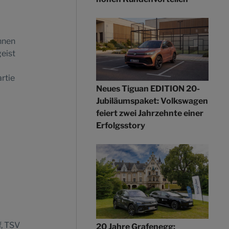
hnen
eist
rtie
Neues Tiguan EDITION 20-
Jubiläumspaket: Volkswagen
feiert zwei Jahrzehnte einer
Erfolgsstory
f, TSV
20 Jahre Grafenegg: