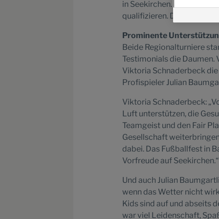
in Seekirchen. Jeweils acht
qualifizieren. Die Spannung
Prominente Unterstützun
Beide Regionalturniere st
Testimonials die Daumen. 
Viktoria Schnaderbeck die 
Profispieler Julian Baumga
Viktoria Schnaderbeck: „V
Luft unterstützen, die Ges
Teamgeist und den Fair Pla
Gesellschaft weiterbringen
dabei. Das Fußballfest in 
Vorfreude auf Seekirchen.“
Und auch Julian Baumgartli
wenn das Wetter nicht wirkl
Kids sind auf und abseits d
war viel Leidenschaft, Spa