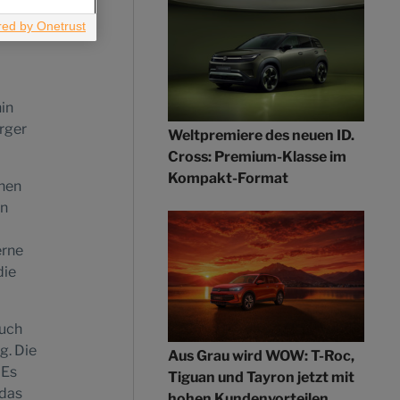
le
in
rger
Weltpremiere des neuen ID.
Cross: Premium-Klasse im
Kompakt-Format
chen
en
erne
die
Auch
g. Die
Aus Grau wird WOW: T-Roc,
 Es
Tiguan und Tayron jetzt mit
 das
hohen Kundenvorteilen