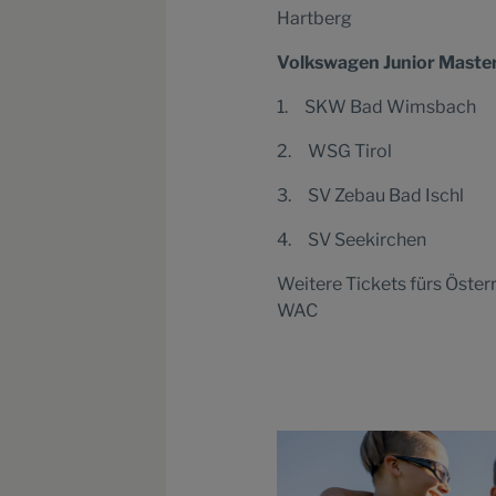
Hartberg
Volkswagen Junior Master
1. SKW Bad Wimsbach
2. WSG Tirol
3. SV Zebau Bad Ischl
4. SV Seekirchen
Weitere Tickets fürs Öste
WAC