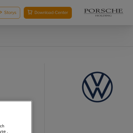
Storys
Download-Center
sch
yse ,