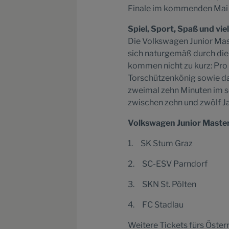
Finale im kommenden Mai is
Spiel, Sport, Spaß und vie
Die Volkswagen Junior Mas
sich naturgemäß durch die
kommen nicht zu kurz: Pro 
Torschützenkönig sowie das
zweimal zehn Minuten im so
zwischen zehn und zwölf Ja
Volkswagen Junior Master
1. SK Stum Graz
2. SC-ESV Parndorf
3. SKN St. Pölten
4. FC Stadlau
Weitere Tickets fürs Öster