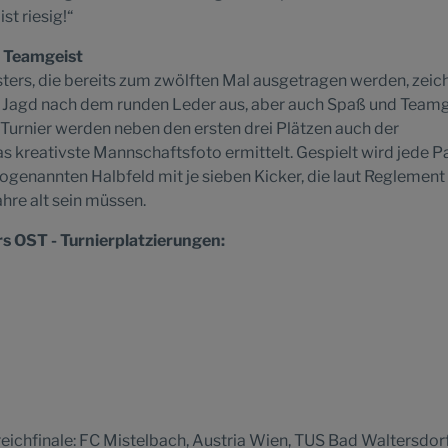
t riesig!“
l Teamgeist
ters, die bereits zum zwölften Mal ausgetragen werden, zeic
 Jagd nach dem runden Leder aus, aber auch Spaß und Teamg
Turnier werden neben den ersten drei Plätzen auch der
 kreativste Mannschaftsfoto ermittelt. Gespielt wird jede Pa
genannten Halbfeld mit je sieben Kicker, die laut Reglement
hre alt sein müssen.
s OST - Turnierplatzierungen:
reichfinale: FC Mistelbach, Austria Wien, TUS Bad Waltersdor