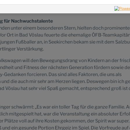
 Teams konnten sich letztlich für den Einzug ins Österreichfina
 steigt!
g für Nachwuchstalente
anden unter einem besonderen Stern, hielten doch prominente
Vor Ort in Bad Vöslau feuerte die ehemalige ÖFB-Teamkapitän
jungen Fußballer an, in Seekirchen bekam sie mit dem Salzbu
rtlinger Verstärkung.
olkswagen will den Bewegungsdrang von Kindern an der fris
undheit und Fitness der nächsten Generation fördern sowie d
y-Gedanken forcieren. Das sind alles Faktoren, die uns als
 und die auch mir sehr am Herzen liegen. Deswegen bin ich g
Bad Vöslau hat sehr viel Spaß gemacht, entsprechend groß ist 
nger schwärmt: „Es war ein toller Tag für die ganze Familie. 
ich mitgespielt hat, war die Veranstaltung ein absoluter Erfol
er Plätze voll auf ihre Kosten gekommen, der Spirit war super.
ß und ein gesunde Portion Ehrgeiz im Spiel. Die Vorfreude auf