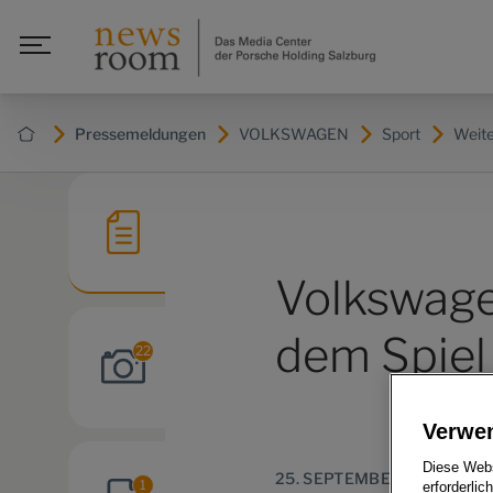
Pressemeldungen
VOLKSWAGEN
Sport
Weite
Volkswage
dem Spiel 
22
Verwe
Diese Webs
25. SEPTEMBER 2023
1
erforderlic