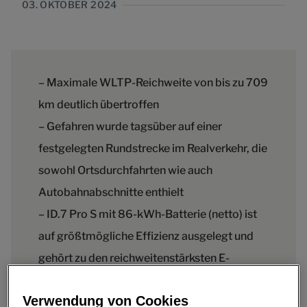
03. OKTOBER 2024
– Maximale WLTP-Reichweite von bis zu 709
km deutlich übertroffen
– Gefahren wurde tagsüber auf einer
festgelegten Rundstrecke im Realverkehr, die
sowohl Ortsdurchfahrten wie auch
Autobahnabschnitte enthielt
– ID.7 Pro S mit 86-kWh-Batterie (netto) ist
auf größtmögliche Effizienz ausgelegt und
gehört zu den reichweitenstärksten E-
Fahrzeugen seiner Klasse
Verwendung von Cookies