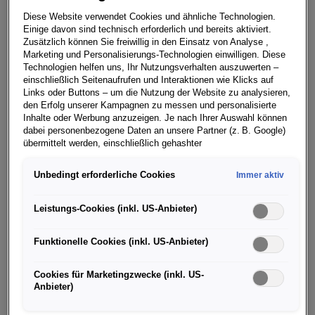
Diese Website verwendet Cookies und ähnliche Technologien.
Einige davon sind technisch erforderlich und bereits aktiviert.
Zusätzlich können Sie freiwillig in den Einsatz von Analyse ,
Das Volkswagen Team Schweiz unter der
Marketing und Personalisierungs-Technologien einwilligen. Diese
Projektleitung von Felix Egolf, einem Experten für
Technologien helfen uns, Ihr Nutzungsverhalten auszuwerten –
Langstreckenfahrten mit E-Autos, hat es geschafft:
einschließlich Seitenaufrufen und Interaktionen wie Klicks auf
Links oder Buttons – um die Nutzung der Website zu analysieren,
Mit einer Batterieladung und in 15 Stunden und 42
den Erfolg unserer Kampagnen zu messen und personalisierte
Minuten reiner Fahrzeit legte der neue, vollelektrische
Inhalte oder Werbung anzuzeigen. Je nach Ihrer Auswahl können
1
ID.7 Pro S
insgesamt 794 Kilometer zurück. Damit
dabei personenbezogene Daten an unsere Partner (z. B. Google)
übermittelt werden, einschließlich gehashter
2
wurde die maximale WLTP-Reichweite (kombiniert)
Kontaktinformationen, die Sie über Formulare bereitgestellt haben
des Modells von bis zu 709 Kilometer deutlich
(z. B. E Mail Adresse oder Telefonnummer).
Unbedingt erforderliche Cookies
Immer aktiv
überboten. Die komfortable Reiselimousine war
Für bestimmte Marketing und Leistungstechnologien nutzen wir
während der gesamten Tour tagsüber auf öffentlichen
Dienste der Google Ireland Ltd., die personenbezogene Daten an
Leistungs-Cookies (inkl. US-Anbieter)
Straßen und im normalen Verkehrsfluss unterwegs.
die Google LLC in den USA weiterleiten kann. In den USA besteht
kein der EU gleichwertiges Datenschutzniveau; staatliche Zugriffe
Funktionelle Cookies (inkl. US-Anbieter)
Gefahren wurde auf einer ungefähr 81 Kilometer langen
und eingeschränkte Rechtsschutzmöglichkeiten können nicht
ausgeschlossen werden. Die Übermittlung erfolgt auf Grundlage
Rundstrecke im Großraum Zug, südlich von Zürich. Das
von Standardvertragsklauseln der Europäischen Kommission.
Cookies für Marketingzwecke (inkl. US-
Streckenprofil entsprach einem alltäglichen Fahreinsatz
Anbieter)
mit Ortsdurchfahrten, Autobahnabschnitten und
Wenn Sie über einen personalisierten Link auf unsere Website
gelangen und Marketing Technologien zulassen, können die dabei
Überlandstraßen mit hügeligen Übergängen. Acht