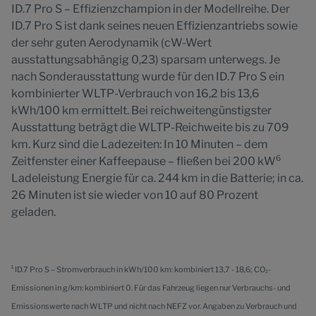
ID.7 Pro S – Effizienzchampion in der Modellreihe. Der
ID.7 Pro S ist dank seines neuen Effizienzantriebs sowie
der sehr guten Aerodynamik (cW-Wert
ausstattungsabhängig 0,23) sparsam unterwegs. Je
nach Sonderausstattung wurde für den ID.7 Pro S ein
kombinierter WLTP-Verbrauch von 16,2 bis 13,6
kWh/100 km ermittelt. Bei reichweitengünstigster
Ausstattung beträgt die WLTP-Reichweite bis zu 709
km. Kurz sind die Ladezeiten: In 10 Minuten – dem
6
Zeitfenster einer Kaffeepause – fließen bei 200 kW
Ladeleistung Energie für ca. 244 km in die Batterie; in ca.
26 Minuten ist sie wieder von 10 auf 80 Prozent
geladen.
1
ID.7 Pro S – Stromverbrauch in kWh/100 km: kombiniert 13,7 - 18,6; CO₂-
Emissionen in g/km: kombiniert 0. Für das Fahrzeug liegen nur Verbrauchs- und
Emissionswerte nach WLTP und nicht nach NEFZ vor. Angaben zu Verbrauch und