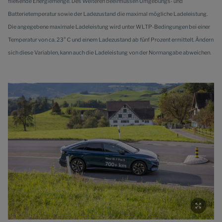
fließende Energiemenge. Des Weiteren beeinflussen Umgebungs- und
Batterietemperatur sowie der Ladezustand die maximal mögliche Ladeleistung.
Die angegebene maximale Ladeleistung wird unter WLTP-Bedingungen bei einer
Temperatur von ca. 23° C und einem Ladezustand ab fünf Prozent ermittelt. Ändern
sich diese Variablen, kann auch die Ladeleistung von der Normangabe abweichen.