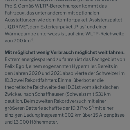
Pro S. Gemäß WLTP-Berechnungen kommt das
Fahrzeug, das unter anderem mit optionalen
Ausstattungen wie dem Komfortpaket, Assistenzpaket
„IQ.DRIVE“, dem Exterieurpaket „Plus“ und einer
Wärmepumpe unterwegs ist, auf eine WLTP-Reichweite
4
von 700 km
.
Mit möglichst wenig Verbrauch möglichst weit fahren.
Extrem energiesparend zu fahren ist das Fachgebiet von
Felix Egolf, einem sogenannten Hypermiler. Bereits in
den Jahren 2020 und 2021 absolvierte der Schweizer im
ID.3 zwei Rekordfahrten: Einmal überbot er die
theoretische Reichweite des ID.31st vom sächsischen
Zwickau nach Schaffhausen (Schweiz) mit 531 km
deutlich. Beim zweiten Rekordversuch mit einer
5
größeren Batterie schaffte der ID.3 Pro S
mit einer
einzigen Ladung insgesamt 602 km über 15 Alpenpässe
und 13.000 Höhenmeter.