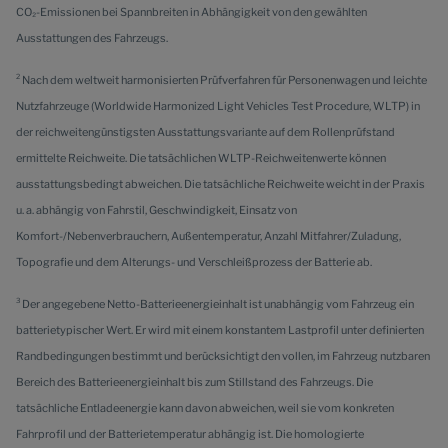
CO₂-Emissionen bei Spannbreiten in Abhängigkeit von den gewählten
Ausstattungen des Fahrzeugs.
2
Nach dem weltweit harmonisierten Prüfverfahren für Personenwagen und leichte
Nutzfahrzeuge (Worldwide Harmonized Light Vehicles Test Procedure, WLTP) in
der reichweitengünstigsten Ausstattungsvariante auf dem Rollenprüfstand
ermittelte Reichweite. Die tatsächlichen WLTP-Reichweitenwerte können
ausstattungsbedingt abweichen. Die tatsächliche Reichweite weicht in der Praxis
u. a. abhängig von Fahrstil, Geschwindigkeit, Einsatz von
Komfort-/Nebenverbrauchern, Außentemperatur, Anzahl Mitfahrer/Zuladung,
Topografie und dem Alterungs- und Verschleißprozess der Batterie ab.
3
Der angegebene Netto-Batterieenergieinhalt ist unabhängig vom Fahrzeug ein
batterietypischer Wert. Er wird mit einem konstantem Lastprofil unter definierten
Randbedingungen bestimmt und berücksichtigt den vollen, im Fahrzeug nutzbaren
Bereich des Batterieenergieinhalt bis zum Stillstand des Fahrzeugs. Die
tatsächliche Entladeenergie kann davon abweichen, weil sie vom konkreten
Fahrprofil und der Batterietemperatur abhängig ist. Die homologierte