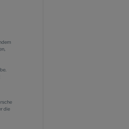
 Indem
en,
be.
t
orsche
r die