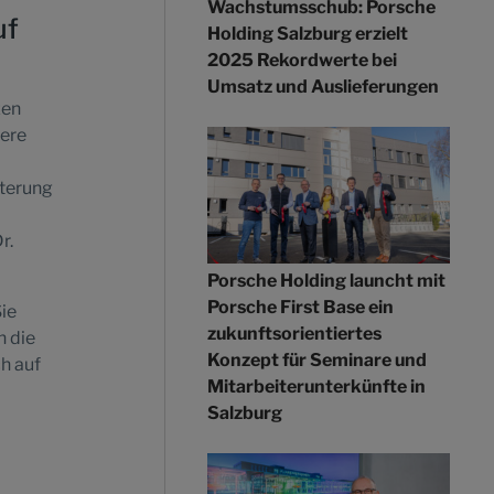
Wachstumsschub: Porsche
uf
Holding Salzburg erzielt
2025 Rekordwerte bei
Umsatz und Auslieferungen
zen
here
iterung
r.
Porsche Holding launcht mit
Porsche First Base ein
Sie
zukunftsorientiertes
n die
Konzept für Seminare und
ch auf
Mitarbeiterunterkünfte in
Salzburg