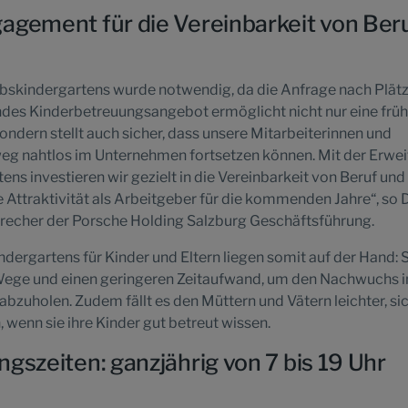
agement für die Vereinbarkeit von Ber
ebskindergartens wurde notwendig, da die Anfrage nach Plät
endes Kinderbetreuungsangebot ermöglicht nicht nur eine frü
ondern stellt auch sicher, dass unsere Mitarbeiterinnen und
eweg nahtlos im Unternehmen fortsetzen können. Mit der Erwe
ns investieren wir gezielt in die Vereinbarkeit von Beruf und
 Attraktivität als Arbeitgeber für die kommenden Jahre“, so D
precher der Porsche Holding Salzburg Geschäftsführung.
ndergartens für Kinder und Eltern liegen somit auf der Hand: 
Wege und einen geringeren Zeitaufwand, um den Nachwuchs i
abzuholen. Zudem fällt es den Müttern und Vätern leichter, si
, wenn sie ihre Kinder gut betreut wissen.
gszeiten: ganzjährig von 7 bis 19 Uhr