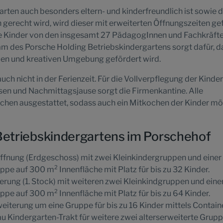
rten auch besonders eltern- und kinderfreundlich ist sowie 
gerecht wird, wird dieser mit erweiterten Öffnungszeiten gef
ie Kinder von den insgesamt 27 PädagogInnen und Fachkräft
am des Porsche Holding Betriebskindergartens sorgt dafür, d
ollen und kreativen Umgebung gefördert wird.
auch nicht in der Ferienzeit. Für die Vollverpflegung der Kinde
sen und Nachmittagsjause sorgt die Firmenkantine. Alle
hen ausgestattet, sodass auch ein Mitkochen der Kinder mö
 Betriebskindergartens im Porschehof
fnung (Erdgeschoss) mit zwei Kleinkindergruppen und einer
2
uppe auf 300 m
Innenfläche mit Platz für bis zu 32 Kinder.
rung (1. Stock) mit weiteren zwei Kleinkindgruppen und eine
2
uppe auf 300 m
Innenfläche mit Platz für bis zu 64 Kinder.
iterung um eine Gruppe für bis zu 16 Kinder mittels Containe
 Kindergarten-Trakt für weitere zwei alterserweiterte Grupp