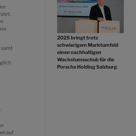
den
ührt.
en
ass
2025 bringt trotz
schwierigem Marktumfeld
r samt
einen nachhaltigen
Wachstumsschub für die
glich
Porsche Holding Salzburg
r
r.
en auf