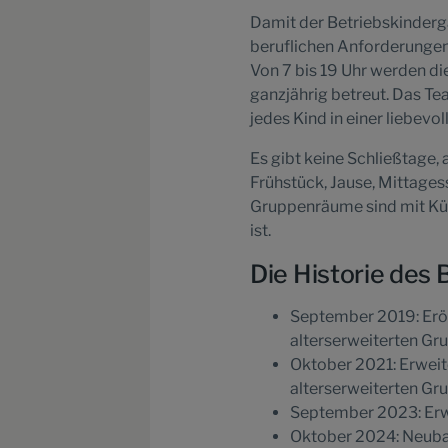
Damit der Betriebskinderga
beruflichen Anforderungen 
Von 7 bis 19 Uhr werden d
ganzjährig betreut. Das Te
jedes Kind in einer liebev
Es gibt keine Schließtage, 
Frühstück, Jause, Mittages
Gruppenräume sind mit Küc
ist.
Die Historie des
September 2019: Eröf
alterserweiterten Gr
Oktober 2021: Erweite
alterserweiterten Gr
September 2023: Erwe
Oktober 2024: Neubau