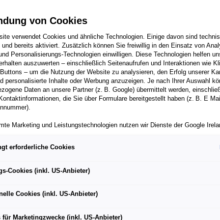
ndung von Cookies
ite verwendet Cookies und ähnliche Technologien. Einige davon sind techni
h und bereits aktiviert. Zusätzlich können Sie freiwillig in den Einsatz von Anal
und Personalisierungs-Technologien einwilligen. Diese Technologien helfen uns
rhalten auszuwerten – einschließlich Seitenaufrufen und Interaktionen wie Kl
 Buttons – um die Nutzung der Website zu analysieren, den Erfolg unserer 
 mit neuem CO2-neutralen Trakt wurde fertiggestellt
 personalisierte Inhalte oder Werbung anzuzeigen. Je nach Ihrer Auswahl k
 Kinder im Alter von ein bis sechs Jahren stehen ab sofort zur
zogene Daten an unsere Partner (z. B. Google) übermittelt werden, einschließ
Kontaktinformationen, die Sie über Formulare bereitgestellt haben (z. B. E Ma
onnummer).
trieblichen Betreuungseinrichtungen in der Stadt Salzburg
mte Marketing und Leistungstechnologien nutzen wir Dienste der Google Irelan
zogene Daten an die Google LLC in den USA weiterleiten kann. In den USA b
g im Beisein hochrangiger politischer VertreterInnen
ichwertiges Datenschutzniveau; staatliche Zugriffe und eingeschränkte
gt erforderliche Cookies
tzmöglichkeiten können nicht ausgeschlossen werden. Die Übermittlung erfol
von Standardvertragsklauseln der Europäischen Kommission.
gs-Cookies (inkl. US-Anbieter)
ber einen personalisierten Link auf unsere Website gelangen und Marketing 
können die dabei anfallenden Nutzungsdaten wie etwa Seitenaufrufe oder Klic
ückliche Eltern und zufriedene PädagogInnen. Dieses Bild b
nelle Cookies (inkl. US-Anbieter)
nen von dem Ihnen zugeordneten Händler bzw. im Falle eines Porsche Betrieb
024, bei der feierlichen Eröffnung der dritten Ausbaustufe d
ter Auto GmbH & Co KG eingesehen werden. Dies dient der personalisierten 
orsche Holding Salzburg. Die betriebliche Einrichtung, die se
folgsmessung der jeweiligen Kampagne.
 für Marketingzwecke (inkl. US-Anbieter)