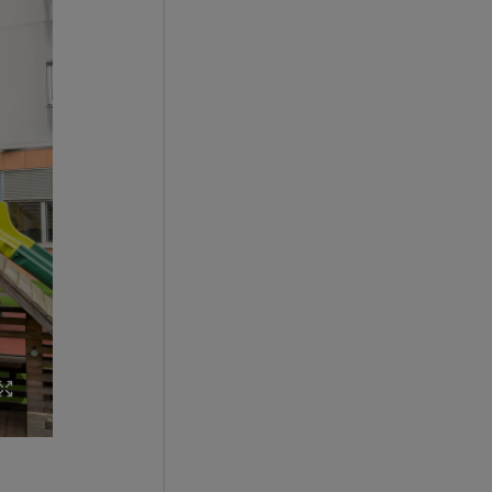
(v.l.n.r.): Mag.a Brigitte Nindl, Stv. Referatsleitung Land Salzbu
Porsche Holding Salzburg Geschäftsführung, Eleonora, Theresa,