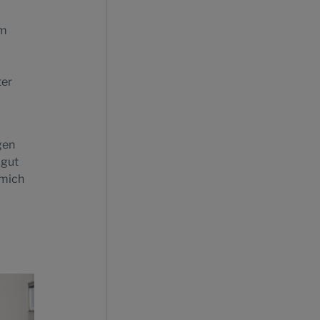
im
ter
gen
 gut
 mich