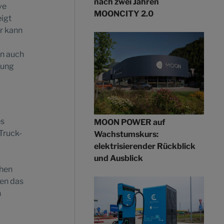
nach zwei Jahren
ve
MOONCITY 2.0
igt
r kann
en auch
rung
es
MOON POWER auf
Truck-
Wachstumskurs:
elektrisierender Rückblick
und Ausblick
ihen
en das
n