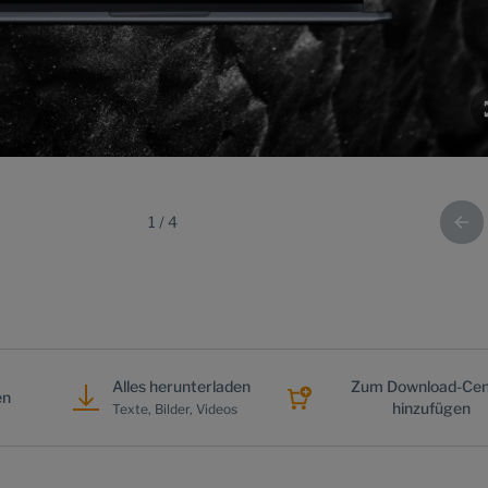
1
/
4
Alles herunterladen
Zum Download-Cen
en
hinzufügen
Texte, Bilder, Videos