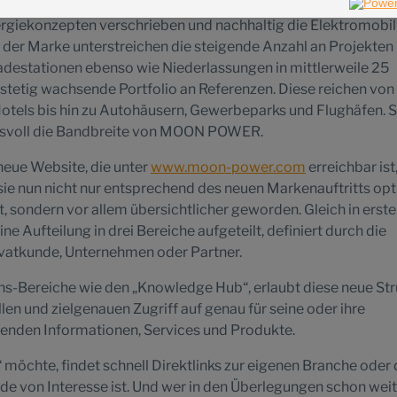
 Porsche Holding Salzburg ins Leben gerufene Marke MOON 
ergiekonzepten verschrieben und nachhaltig die Elektromobil
 der Marke unterstreichen die steigende Anzahl an Projekten
Ladestationen ebenso wie Niederlassungen in mittlerweile 25
stetig wachsende Portfolio an Referenzen. Diese reichen von
tels bis hin zu Autohäusern, Gewerbeparks und Flughäfen. Si
ksvoll die Bandbreite von MOON POWER.
 neue Website, die unter
www.moon-power.com
erreichbar ist
sie nun nicht nur entsprechend des neuen Markenauftritts opt
, sondern vor allem übersichtlicher geworden. Gleich in erste
ne Aufteilung in drei Bereiche aufgeteilt, definiert durch die
rivatkunde, Unternehmen oder Partner.
ns-Bereiche wie den „Knowledge Hub“, erlaubt diese neue Str
en und zielgenauen Zugriff auf genau für seine oder ihre
den Informationen, Services und Produkte.
 möchte, findet schnell Direktlinks zur eigenen Branche oder
e von Interesse ist. Und wer in den Überlegungen schon weite