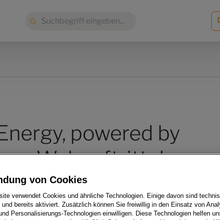
Suche:
 Energy, powered by
er Webauftritt der
OWER GmbH
ndung von Cookies
ite verwendet Cookies und ähnliche Technologien. Einige davon sind techni
h und bereits aktiviert. Zusätzlich können Sie freiwillig in den Einsatz von Anal
und Personalisierungs-Technologien einwilligen. Diese Technologien helfen uns