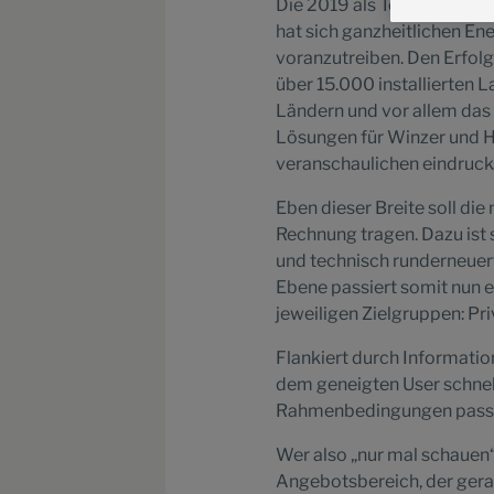
Die 2019 als Tochter der
hat sich ganzheitlichen En
voranzutreiben. Den Erfolg
über 15.000 installierten 
Ländern und vor allem das 
Lösungen für Winzer und Ho
veranschaulichen eindruc
Eben dieser Breite soll die
Rechnung tragen. Dazu ist 
und technisch runderneuert
Ebene passiert somit nun ei
jeweiligen Zielgruppen: P
Flankiert durch Informatio
dem geneigten User schnell
Rahmenbedingungen passen
Wer also „nur mal schauen“
Angebotsbereich, der gerad