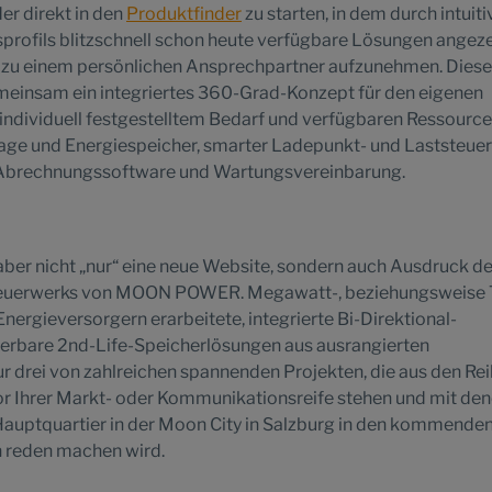
er direkt in den
Produktfinder
zu starten, in dem durch intuiti
rofils blitzschnell schon heute verfügbare Lösungen angeze
 zu einem persönlichen Ansprechpartner aufzunehmen. Diese
meinsam ein integriertes 360-Grad-Konzept für den eigenen
h individuell festgestelltem Bedarf und verfügbaren Ressourc
lage und Energiespeicher, smarter Ladepunkt- und Laststeue
 Abrechnungssoftware und Wartungsvereinbarung.
t aber nicht „nur“ eine neue Website, sondern auch Ausdruck d
uerwerks von MOON POWER. Megawatt-, beziehungsweise 
ergieversorgern erarbeitete, integrierte Bi-Direktional-
erbare 2nd-Life-Speicherlösungen aus ausrangierten
r drei von zahlreichen spannenden Projekten, die aus den Re
Ihrer Markt- oder Kommunikationsreife stehen und mit den
uptquartier in der Moon City in Salzburg in den kommende
h reden machen wird.