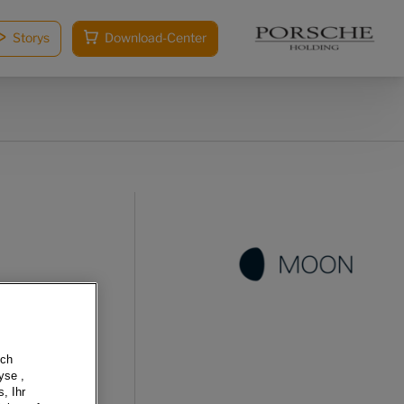
Storys
Download-Center
sch
yse ,
, Ihr