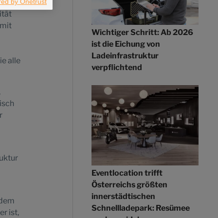
POWER
ität
 mit
Wichtiger Schritt: Ab 2026
ist die Eichung von
Ladeinfrastruktur
e alle
verpflichtend
,
isch
r
uktur
Eventlocation trifft
Österreichs größten
innerstädtischen
 dem
Schnellladepark: Resümee
r ist,