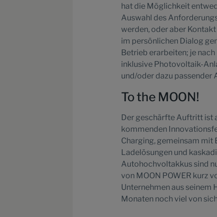
hat die Möglichkeit entwed
Auswahl des Anforderungsp
werden, oder aber Kontakt
im persönlichen Dialog ge
Betrieb erarbeiten; je nac
inklusive Photovoltaik-An
und/oder dazu passender
To the MOON!
Der geschärfte Auftritt is
kommenden Innovationsfe
Charging, gemeinsam mit En
Ladelösungen und kaskadi
Autohochvoltakkus sind nu
von MOON POWER kurz vor 
Unternehmen aus seinem Ha
Monaten noch viel von sic