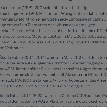
n Generation (1999–2008) debütierte als fünftürige
ner Länge von 3.960 Millimetern. Weniger als ein Jahr späte
ngeführt, gefolgt von einer Stufenheck-Limousine im Jahr 20
gn entwarf ein Team unter der Leitung des damaligen
eckel. Der erste Fabia basierte auf der fortschrittlichen PQ24
nd bot eine breite Motorenpalette. Im März 2003 debütierte 
einem 1,9-TDI-Turbodiesel (96 kW/130 PS). Er verband flotte
gem Verbrauch.
s Škoda Fabia (2007–2014) wurde im März 2007 auf dem Gen
. Sie basierte auf der gleichen Plattform wie der Vorgänger, 
nd 47 Millimeter höher. Ein halbes Jahr später folgte die prak
9 erweiterten die Scout-Variante mit Akzenten im Offroad-D
inem 132 kW/180 PS starken 1,4‑TSI‑Turbobenziner das Ange
e auch die beliebte Monte Carlo-Edition eingeführt.
 Škoda Fabia (2014–2022) wurde im Oktober 2014 auf dem Pa
rend auf der modernen PQ26-Plattform zeichnete sie sich dur