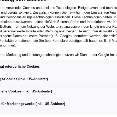
ite verwendet Cookies und ähnliche Technologien. Einige davon sind techni
h und bereits aktiviert. Zusätzlich können Sie freiwillig in den Einsatz von Anal
und Personalisierungs-Technologien einwilligen. Diese Technologien helfen uns
rhalten auszuwerten – einschließlich Seitenaufrufen und Interaktionen wie Kl
 Buttons – um die Nutzung der Website zu analysieren, den Erfolg unserer 
 personalisierte Inhalte oder Werbung anzuzeigen. Je nach Ihrer Auswahl k
zogene Daten an unsere Partner (z. B. Google) übermittelt werden, einschließ
 Millionen Fabia-Modelle produziert – die zweitmeistverkauf
Kontaktinformationen, die Sie über Formulare bereitgestellt haben (z. B. E Ma
onnummer).
nach dem Octavia
mte Marketing und Leistungstechnologien nutzen wir Dienste der Google Irelan
agen bildet den Einstieg in die Škoda Palette und überzeugt
zogene Daten an die Google LLC in den USA weiterleiten kann. In den USA b
es Platzangebot und ein hervorragendes Preis-Leistungs-
ichwertiges Datenschutzniveau; staatliche Zugriffe und eingeschränkte
gt erforderliche Cookies
tzmöglichkeiten können nicht ausgeschlossen werden. Die Übermittlung erfol
von Standardvertragsklauseln der Europäischen Kommission.
gs-Cookies (inkl. US-Anbieter)
ia auch über das Jahr 2030 hinaus mit modernen und
ber einen personalisierten Link auf unsere Website gelangen und Marketing 
können die dabei anfallenden Nutzungsdaten wie etwa Seitenaufrufe oder Klic
brennungsmotoren produzieren
nelle Cookies (inkl. US-Anbieter)
nen von dem Ihnen zugeordneten Händler bzw. im Falle eines Porsche Betrieb
ter Auto GmbH & Co KG eingesehen werden. Dies dient der personalisierten 
te Generation wird im Škoda Stammwerk in Mladá Boleslav
folgsmessung der jeweiligen Kampagne.
 für Marketingzwecke (inkl. US-Anbieter)
iden jederzeit frei, ob Sie in den Einsatz der genannten Technologien einwill
te Einwilligung können Sie jederzeit mit Wirkung für die Zukunft widerrufen. We