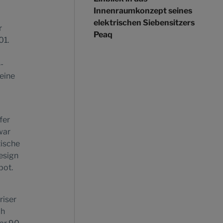
Innenraumkonzept seines
elektrischen Siebensitzers
r
Peaq
01.
-
eine
fer
war
tische
esign
bot.
riser
ch