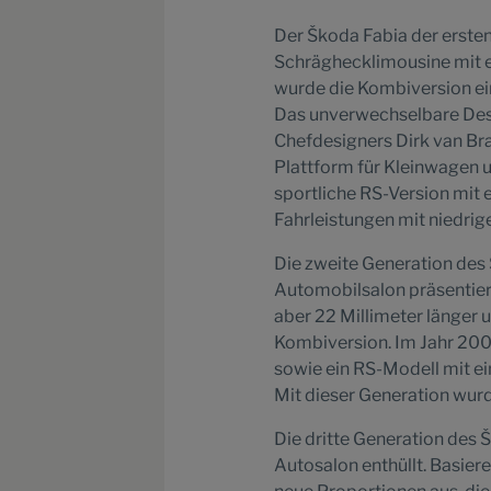
Der Škoda Fabia der erste
Schräghecklimousine mit ei
wurde die Kombiversion ei
Das unverwechselbare Desi
Chefdesigners Dirk van Bra
Plattform für Kleinwagen u
sportliche RS-Version mit 
Fahrleistungen mit niedri
Die zweite Generation de
Automobilsalon präsentiert
aber 22 Millimeter länger u
Kombiversion. Im Jahr 200
sowie ein RS-Modell mit e
Mit dieser Generation wurd
Die dritte Generation des
Autosalon enthüllt. Basie