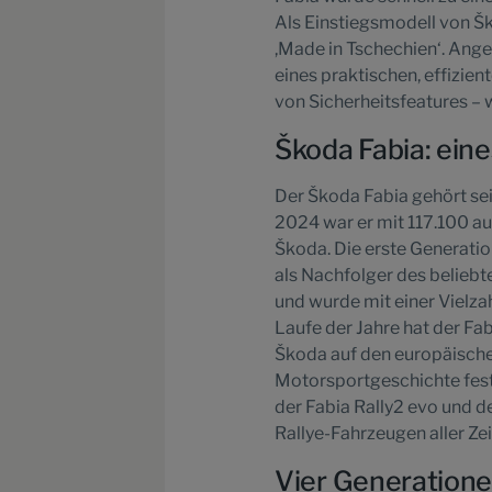
Als Einstiegsmodell von Š
,Made in Tschechien‘. Ange
eines praktischen, effizie
von Sicherheitsfeatures – 
Škoda Fabia: ein
Der Škoda Fabia gehört se
2024 war er mit 117.100 au
Škoda. Die erste Generatio
als Nachfolger des beliebte
und wurde mit einer Vielz
Laufe der Jahre hat der Fa
Škoda auf den europäischen
Motorsportgeschichte fest 
der Fabia Rally2 evo und d
Rallye-Fahrzeugen aller Zei
Vier Generatione