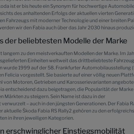
koda ist er bis heute ein Synonym für hochwertige Automobil
sichts des anhaltenden Erfolgs der aktuellen vierten Generat
nten Fahrzeugs mit moderner Technologie und einer breiten Pa
werden wir den Fabia auch über das Jahr 2030 hinaus produzi
es der beliebtesten Modelle der Marke
it langem zu den meistverkauften Modellen der Marke. Im Jah
sgelieferten Einheiten weltweit das drittbeliebteste Fahrzeu
n wurde 1999 auf der 58. Frankfurter Automobilausstellung 
n Felicia vorgestellt. Sie basierte auf einer völlig neuen Platt
ahl von Motoren, Getrieben und Karosserievarianten angebote
bia entscheidend dazu beigetragen, die Popularität der Marke
 Märkten zu steigern. Sein Name ist dazu in der
verwurzelt – auch in den jüngsten Generationen. Der Fabia Ra
er aktuelle Škoda Fabia RS Rally2 gehören zu den erfolgreich
ten in ihren jeweiligen Kategorien.
n erschwinglicher Einstiegsmobilität