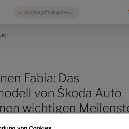
Suche:
ktion
onen Fabia: Das
modell von Škoda Auto
inen wichtigen Meilenst
ndung von Cookies