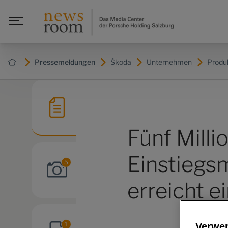
Pressemeldungen
Škoda
Unternehmen
Produ
Fünf Milli
Einstiegs
5
erreicht e
1
Verwe