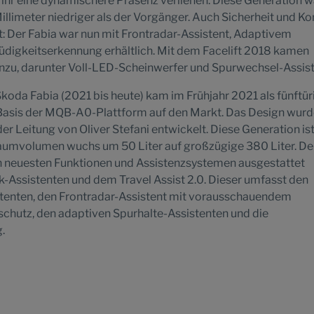
 ihr eine dynamischere Präsenz verliehen. Diese Generation 
Millimeter niedriger als der Vorgänger. Auch Sicherheit und K
: Der Fabia war nun mit Frontradar-Assistent, Adaptivem
digkeitserkennung erhältlich. Mit dem Facelift 2018 kamen
nzu, darunter Voll-LED-Scheinwerfer und Spurwechsel-Assist
Škoda Fabia (2021 bis heute) kam im Frühjahr 2021 als fünftür
Basis der MQB-A0-Plattform auf den Markt. Das Design wur
r Leitung von Oliver Stefani entwickelt. Diese Generation is
rraumvolumen wuchs um 50 Liter auf großzügige 380 Liter. De
en neuesten Funktionen und Assistenzsystemen ausgestattet
-Assistenten und dem Travel Assist 2.0. Dieser umfasst den
tenten, den Frontradar-Assistent mit vorausschauendem
chutz, den adaptiven Spurhalte-Assistenten und die
.