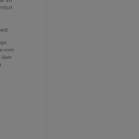
war 90
omfort
ent.
ige
de vom
t über
r