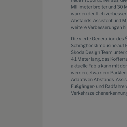
neue Proportionen aus, die
Millimeter breiter und 30 
wurden deutlich verbessert
Abstands-Assistent und Mü
weitere Verbesserungen hi
Die vierte Generation des 
Schräghecklimousine auf 
Škoda Design Team unter de
4,1 Meter lang, das Koffe
aktuelle Fabia kann mit d
werden, etwa dem Parklenk
Adaptiven Abstands-Assis
Fußgänger- und Radfahrers
Verkehrszeichenerkennung