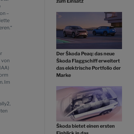
zum Einsatz
e
ion –
lette
eren.“
r
Der Škoda Peaq: das neue
g von
Škoda Flaggschiff erweitert
(IAA)
das elektrische Portfolio der
form
Marke
n. Im
lly2,
sten
Škoda bietet einen ersten
Einblick in das