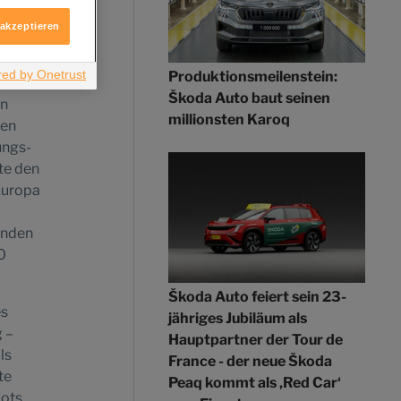
ologie
 akzeptieren
as
Produktionsmeilenstein:
ernen
Škoda Auto baut seinen
en
millionsten Karoq
ten
ungs-
te den
Europa
enden
0
Škoda Auto feiert sein 23-
es
jähriges Jubiläum als
g –
Hauptpartner der Tour de
ls
France - der neue Škoda
te
Peaq kommt als ‚Red Car‘
ots.