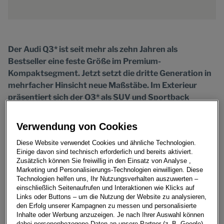
Der Audi Q3* ist seit mehr als zehn Jahren als
Bestseller eine feste Größe im Premium-
Kompaktsegment. Jetzt setzt die dritte Generation in
mehrfacher Hinsicht neue Maßstäbe. Im Exterieur
präsentiert sich der Q3* als SUV und Sportback
selbstbewusst und emotional. Zahlreiche innovative
Funktionen lassen den Audi Q3* zum digitalen
Verwendung von Cookies
Begleiter werden. Sie sorgen für ein erstklassiges
Diese Website verwendet Cookies und ähnliche Technologien.
Bedienerlebnis und zudem durch zahlreiche
Einige davon sind technisch erforderlich und bereits aktiviert.
Assistenzsysteme für mehr Komfort und Sicherheit
Zusätzlich können Sie freiwillig in den Einsatz von Analyse ,
für die fahrende Person und andere
Marketing und Personalisierungs-Technologien einwilligen. Diese
Technologien helfen uns, Ihr Nutzungsverhalten auszuwerten –
Verkehrsteilnehmende. Neben dem ausbalancierten
einschließlich Seitenaufrufen und Interaktionen wie Klicks auf
Fahrwerk steigert auch die Digitalisierung des Lichts
Links oder Buttons – um die Nutzung der Website zu analysieren,
den Kundennutzen. So sind ein hohes Maß an
den Erfolg unserer Kampagnen zu messen und personalisierte
Inhalte oder Werbung anzuzeigen. Je nach Ihrer Auswahl können
Personalisierung und adaptive, hochaufgelöste