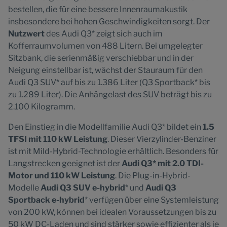
bestellen, die für eine bessere Innenraumakustik
insbesondere bei hohen Geschwindigkeiten sorgt. Der
Nutzwert
des Audi Q3* zeigt sich auch im
Kofferraumvolumen von 488 Litern. Bei umgelegter
Sitzbank, die serienmäßig verschiebbar und in der
Neigung einstellbar ist, wächst der Stauraum für den
Audi Q3 SUV* auf bis zu 1.386 Liter (Q3 Sportback* bis
zu 1.289 Liter). Die Anhängelast des SUV beträgt bis zu
2.100 Kilogramm.
Den Einstieg in die Modellfamilie Audi Q3* bildet ein
1.5
TFSI mit 110 kW Leistung
. Dieser Vierzylinder-Benziner
ist mit Mild-Hybrid-Technologie erhältlich. Besonders für
Langstrecken geeignet ist der
Audi Q3* mit 2.0 TDI-
Motor und 110 kW Leistung
. Die Plug-in-Hybrid-
Modelle
Audi Q3 SUV e-hybrid
* und
Audi Q3
Sportback e-hybrid
* verfügen über eine Systemleistung
von 200 kW, können bei idealen Voraussetzungen bis zu
50 kW DC-Laden und sind stärker sowie effizienter als je