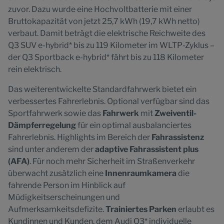
zuvor. Dazu wurde eine Hochvoltbatterie mit einer
Bruttokapazität von jetzt 25,7 kWh (19,7 kWh netto)
verbaut. Damit beträgt die elektrische Reichweite des
Q3 SUV e-hybrid* bis zu 119 Kilometer im WLTP-Zyklus –
der Q3 Sportback e-hybrid* fährt bis zu 118 Kilometer
rein elektrisch.
Das weiterentwickelte Standardfahrwerk bietet ein
verbessertes Fahrerlebnis. Optional verfügbar sind das
Sportfahrwerk sowie das
Fahrwerk
mit
Zweiventil-
Dämpferregelung
für ein optimal ausbalanciertes
Fahrerlebnis. Highlights im Bereich der
Fahrassistenz
sind unter anderem der
adaptive Fahrassistent plus
(AFA)
. Für noch mehr Sicherheit im Straßenverkehr
überwacht zusätzlich eine
Innenraumkamera
die
fahrende Person im Hinblick auf
Müdigkeitserscheinungen und
Aufmerksamkeitsdefizite.
Trainiertes Parken
erlaubt es
Kundinnen und Kunden, dem Audi Q3* individuelle