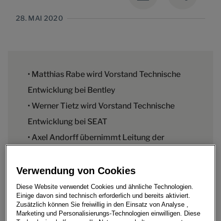
28. MAI 2020
• Matthias Rabe wird Vorstand Technische
Entwicklung bei Bentley
• Werner Tietz wird Vorstand Technische
Entwicklung bei SEAT
• Axel Andorff übernimmt Leitung der
Baureihe Midsize und MEB bei ŠKODA
• Matthias Glodny wird Leiter Baureihe
Verwendung von Cookies
Baukästen, Antriebe und Module bei
Diese Website verwendet Cookies und ähnliche Technologien.
Einige davon sind technisch erforderlich und bereits aktiviert.
der Marke Volkswagen PKW
Zusätzlich können Sie freiwillig in den Einsatz von Analyse ,
Marketing und Personalisierungs-Technologien einwilligen. Diese