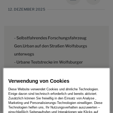
12. DEZEMBER 2025
- Selbstfahrendes Forschungsfahrzeug
Gen.Urban auf den Straßen Wolfsburgs
unterwegs
- Urbane Teststrecke im Wolfsburger
Stadtgebiet bietet typische
Verkehrsszenarien von Kreuzung bis
Verwendung von Cookies
Kreisverkehr
Diese Website verwendet Cookies und ähnliche Technologien.
- Ziel des Projekts: Verstehen, wie Menschen
Einige davon sind technisch erforderlich und bereits aktiviert.
Zusätzlich können Sie freiwillig in den Einsatz von Analyse ,
die Mitfahrt in einem selbstfahrenden Auto
Marketing und Personalisierungs-Technologien einwilligen. Diese
Technologien helfen uns, Ihr Nutzungsverhalten auszuwerten –
erleben
einschließlich Seitenaufrufen und Interaktionen wie Klicks auf