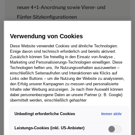
neuer 4+1-Anordnung sowie Vierer- und
Fünfer-Sitzkonfigurationen
* Die Fahrdynamik ähnelt dank der neuen
Verwendung von Cookies
Hinterachslenkung und des serienmäßigen
Bentley Dynamic Ride-Systems dem
Diese Website verwendet Cookies und ähnliche Technologien.
Einige davon sind technisch erforderlich und bereits aktiviert.
Bentayga V8
Zusätzlich können Sie freiwillig in den Einsatz von Analyse ,
Marketing und Personalisierungs-Technologien einwilligen. Diese
* Erstmalige Integration der Bentley
Technologien helfen uns, Ihr Nutzungsverhalten auszuwerten –
einschließlich Seitenaufrufen und Interaktionen wie Klicks auf
Diamond-Beleuchtung, bei der Licht durch
Links oder Buttons – um die Nutzung der Website zu analysieren,
die handgearbeitete Lederverkleidung des
den Erfolg unserer Kampagnen zu messen und personalisierte
Inhalte oder Werbung anzuzeigen. Je nach Ihrer Auswahl können
Innenraums hindurchscheint
dabei personenbezogene Daten an unsere Partner (z. B. Google)
übermittelt werden, einschließlich gehashter
* Größerer Innenraum im Vergleich zu
Kontaktinformationen, die Sie über Formulare bereitgestellt haben
(z. B. E Mail Adresse oder Telefonnummer).
anderen Luxus-SUVs
Unbedingt erforderliche Cookies
Immer aktiv
Für bestimmte Marketing und Leistungstechnologien nutzen wir
* Produktionsstart mit dem 4,0-Liter V8-
Dienste der Google Ireland Ltd., die personenbezogene Daten an
Leistungs-Cookies (inkl. US-Anbieter)
Motor mit 550 PS von Bentley
die Google LLC in den USA weiterleiten kann. In den USA besteht