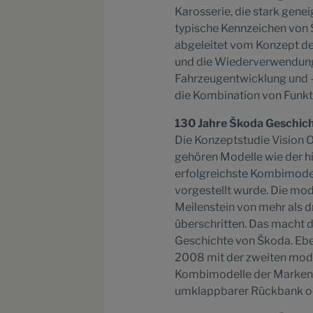
Karosserie, die stark gene
typische Kennzeichen von 
abgeleitet vom Konzept der
und die Wiederverwendung
Fahrzeugentwicklung und -
die Kombination von Funkti
130 Jahre Škoda Geschich
Die Konzeptstudie Vision O 
gehören Modelle wie der hi
erfolgreichste Kombimodel
vorgestellt wurde. Die mo
Meilenstein von mehr als dr
überschritten. Das macht 
Geschichte von Škoda. Eben
2008 mit der zweiten mode
Kombimodelle der Markenh
umklappbarer Rückbank od