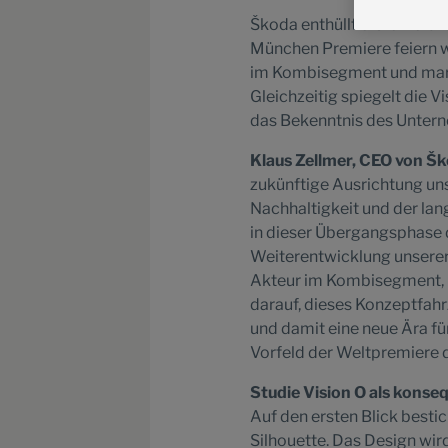
Škoda enthüllt erste Deta
München Premiere feiern w
im Kombisegment und mark
Gleichzeitig spiegelt die V
das Bekenntnis des Untern
Klaus Zellmer, CEO von Šk
zukünftige Ausrichtung un
Nachhaltigkeit und der la
in dieser Übergangsphase d
Weiterentwicklung unserer 
Akteur im Kombisegment, in
darauf, dieses Konzeptfah
und damit eine neue Ära f
Vorfeld der Weltpremiere 
Studie Vision O als kons
Auf den ersten Blick best
Silhouette. Das Design wir