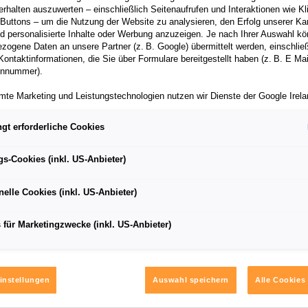
rhalten auszuwerten – einschließlich Seitenaufrufen und Interaktionen wie Kl
 Buttons – um die Nutzung der Website zu analysieren, den Erfolg unserer 
 personalisierte Inhalte oder Werbung anzuzeigen. Je nach Ihrer Auswahl k
zogene Daten an unsere Partner (z. B. Google) übermittelt werden, einschließ
Kontaktinformationen, die Sie über Formulare bereitgestellt haben (z. B. E Ma
onnummer).
mte Marketing und Leistungstechnologien nutzen wir Dienste der Google Irelan
zogene Daten an die Google LLC in den USA weiterleiten kann. In den USA b
ichwertiges Datenschutzniveau; staatliche Zugriffe und eingeschränkte
gt erforderliche Cookies
tzmöglichkeiten können nicht ausgeschlossen werden. Die Übermittlung erfol
 eine konsequente Weiterentwicklung der Modern Solid-
von Standardvertragsklauseln der Europäischen Kommission.
gs-Cookies (inkl. US-Anbieter)
ber einen personalisierten Link auf unsere Website gelangen und Marketing 
können die dabei anfallenden Nutzungsdaten wie etwa Seitenaufrufe oder Klic
-jährigen Bestehens schaut Škoda Auto voraus auf künftige
nelle Cookies (inkl. US-Anbieter)
nen von dem Ihnen zugeordneten Händler bzw. im Falle eines Porsche Betrieb
eit langem führenden Kombisegment
ter Auto GmbH & Co KG eingesehen werden. Dies dient der personalisierten 
folgsmessung der jeweiligen Kampagne.
 für Marketingzwecke (inkl. US-Anbieter)
es Škoda Vision O findet im September dieses Jahres in
iden jederzeit frei, ob Sie in den Einsatz der genannten Technologien einwill
te Einwilligung können Sie jederzeit mit Wirkung für die Zukunft widerrufen. We
nen zu den eingesetzten Technologien finden Sie in unserer Cookie und Techn
instellungen
Auswahl speichern
Alle Cookies
 sowie in den Technologie Einstellungen am Ende der Website.