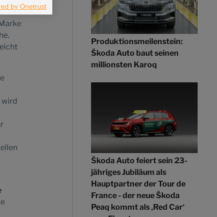
 Marke
he.
Produktionsmeilenstein:
eicht
Škoda Auto baut seinen
millionsten Karoq
ie
 wird
r
ellen
Škoda Auto feiert sein 23-
jähriges Jubiläum als
Hauptpartner der Tour de
e
France - der neue Škoda
te
Peaq kommt als ‚Red Car‘