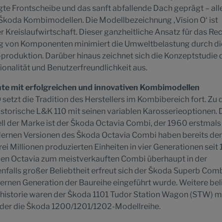
igte Frontscheibe und das sanft abfallende Dach geprägt – all
Škoda Kombimodellen. Die Modellbezeichnung ‚Vision O‘ ist
 Kreislaufwirtschaft. Dieser ganzheitliche Ansatz für das Re
 von Komponenten minimiert die Umweltbelastung durch di
produktion. Darüber hinaus zeichnet sich die Konzeptstudie 
onalität und Benutzerfreundlichkeit aus.
te mit erfolgreichen und innovativen Kombimodellen
setzt die Tradition des Herstellers im Kombibereich fort. Zu 
storische L&K 110 mit seinen variablen Karosserieoptionen. 
l der Marke ist der Škoda Octavia Combi, der 1960 erstmals
dernen Versionen des Škoda Octavia Combi haben bereits de
ei Millionen produzierten Einheiten in vier Generationen seit
den Octavia zum meistverkauften Combi überhaupt in der
falls großer Beliebtheit erfreut sich der Škoda Superb Comb
rnen Generation der Baureihe eingeführt wurde. Weitere bel
istorie waren der Škoda 1101 Tudor Station Wagon (STW) m
er die Škoda 1200/1201/1202-Modellreihe.