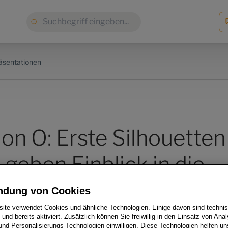
Suche:
äsentationen
on O: Erste Silhouetten
 geben Einblick in die
er Marke im
ndung von Cookies
ite verwendet Cookies und ähnliche Technologien. Einige davon sind techni
ment
h und bereits aktiviert. Zusätzlich können Sie freiwillig in den Einsatz von Anal
und Personalisierungs-Technologien einwilligen. Diese Technologien helfen uns