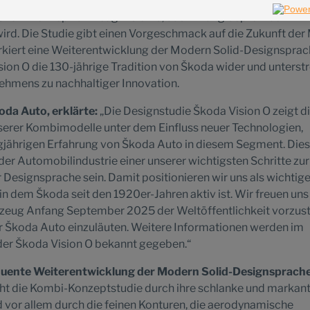
ils zum Konzeptfahrzeug Vision O, das Anfang September in
ird. Die Studie gibt einen Vorgeschmack auf die Zukunft der
iert eine Weiterentwicklung der Modern Solid-Designsprac
ision O die 130-jährige Tradition von Škoda wider und unterstr
ehmens zu nachhaltiger Innovation.
oda Auto, erklärte:
„Die Designstudie Škoda Vision O zeigt d
serer Kombimodelle unter dem Einfluss neuer Technologien,
ngjährigen Erfahrung von Škoda Auto in diesem Segment. Dies
er Automobilindustrie einer unserer wichtigsten Schritte zur
Designsprache sein. Damit positionieren wir uns als wichtige
 dem Škoda seit den 1920er-Jahren aktiv ist. Wir freuen uns
rzeug Anfang September 2025 der Weltöffentlichkeit vorzust
ür Škoda Auto einzuläuten. Weitere Informationen werden im
der Škoda Vision O bekannt gegeben.“
equente Weiterentwicklung der Modern Solid-Designsprach
icht die Kombi-Konzeptstudie durch ihre schlanke und markan
d vor allem durch die feinen Konturen, die aerodynamische