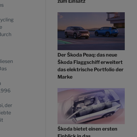
zum Einsatz
es
cycling
e
durch
Der Škoda Peaq: das neue
diesen
Škoda Flaggschiff erweitert
Das
das elektrische Portfolio der
Marke
n
 1996
i, der
iebte
it
Škoda bietet einen ersten
Einblick in das