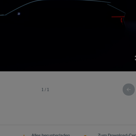
1
/
1
Alles herunterladen
Zum Download-Cen