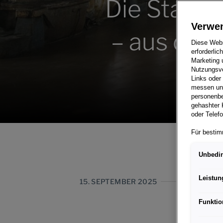
Die Starke
Verwe
– aus dem 
Diese Webs
erforderlic
Marketing 
Nutzungsve
Links oder
messen und
personenbe
gehashter 
oder Telef
Für bestim
personenbe
der EU gle
Unbedin
Rechtsschu
Grundlage 
Leistun
15. SEPTEMBER 2025
Wenn Sie ü
zulassen, 
Funktio
Interaktio
Porsche In
und der Er