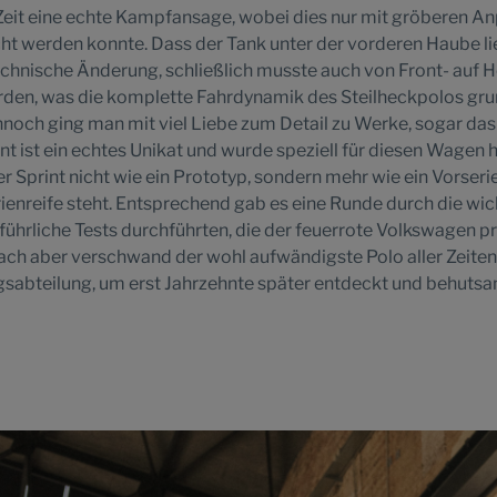
 Zeit eine echte Kampfansage, wobei dies nur mit gröberen 
t werden konnte. Dass der Tank unter der vorderen Haube li
echnische Änderung, schließlich musste auch von Front- auf 
den, was die komplette Fahrdynamik des Steilheckpolos gr
noch ging man mit viel Liebe zum Detail zu Werke, sogar das
 ist ein echtes Unikat und wurde speziell für diesen Wagen he
der Sprint nicht wie ein Prototyp, sondern mehr wie ein Vorser
rienreife steht. Entsprechend gab es eine Runde durch die wic
führliche Tests durchführten, die der feuerrote Volkswagen 
ch aber verschwand der wohl aufwändigste Polo aller Zeiten 
gsabteilung, um erst Jahrzehnte später entdeckt und behuts