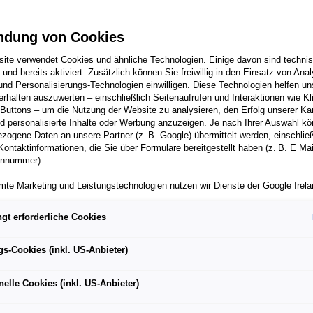
n, die Schnellen, di
ndung von Cookies
Kuriositätenkabinet
ite verwendet Cookies und ähnliche Technologien. Einige davon sind techni
h und bereits aktiviert. Zusätzlich können Sie freiwillig in den Einsatz von Anal
und Personalisierungs-Technologien einwilligen. Diese Technologien helfen uns
Geschichte
rhalten auszuwerten – einschließlich Seitenaufrufen und Interaktionen wie Kl
 Buttons – um die Nutzung der Website zu analysieren, den Erfolg unserer 
 personalisierte Inhalte oder Werbung anzuzeigen. Je nach Ihrer Auswahl k
zogene Daten an unsere Partner (z. B. Google) übermittelt werden, einschließ
Kontaktinformationen, die Sie über Formulare bereitgestellt haben (z. B. E Ma
onnummer).
mte Marketing und Leistungstechnologien nutzen wir Dienste der Google Irelan
zogene Daten an die Google LLC in den USA weiterleiten kann. In den USA b
ichwertiges Datenschutzniveau; staatliche Zugriffe und eingeschränkte
gt erforderliche Cookies
tzmöglichkeiten können nicht ausgeschlossen werden. Die Übermittlung erfol
von Standardvertragsklauseln der Europäischen Kommission.
gs-Cookies (inkl. US-Anbieter)
ber einen personalisierten Link auf unsere Website gelangen und Marketing 
können die dabei anfallenden Nutzungsdaten wie etwa Seitenaufrufe oder Klic
nelle Cookies (inkl. US-Anbieter)
nen von dem Ihnen zugeordneten Händler bzw. im Falle eines Porsche Betrieb
ter Auto GmbH & Co KG eingesehen werden. Dies dient der personalisierten 
folgsmessung der jeweiligen Kampagne.