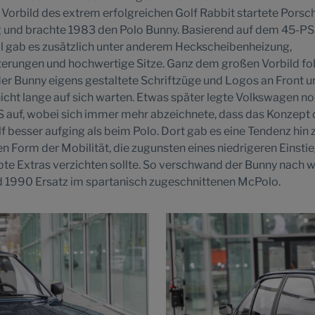
orbild des extrem erfolgreichen Golf Rabbit startete Porsch
 und brachte 1983 den Polo Bunny. Basierend auf dem 45-PS
l gab es zusätzlich unter anderem Heckscheibenheizung,
terungen und hochwertige Sitze. Ganz dem großen Vorbild f
der Bunny eigens gestaltete Schriftzüge und Logos an Front 
 nicht lange auf sich warten. Etwas später legte Volkswagen 
S auf, wobei sich immer mehr abzeichnete, dass das Konzept 
 besser aufging als beim Polo. Dort gab es eine Tendenz hin 
 Form der Mobilität, die zugunsten eines niedrigeren Einsti
ebte Extras verzichten sollte. So verschwand der Bunny nach 
d 1990 Ersatz im spartanisch zugeschnittenen McPolo.