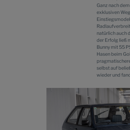
Ganz nach dem V
exklusiven Weg
Einstiegsmodel
Radlaufverbrei
natürlich auch 
der Erfolg ließ
Bunny mit 55 P
Hasen beim Golf
pragmatischeren
selbst auf beli
wieder und fan