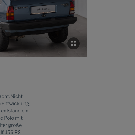
cht. Nicht
n Entwicklung,
 entstand ein
ge Polo mit
iter große
f. 156 PS