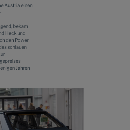
e Austria einen
-
olgend, bekam
und Heck und
noch den Power
des schlauen
zur
egspreises
wenigen Jahren