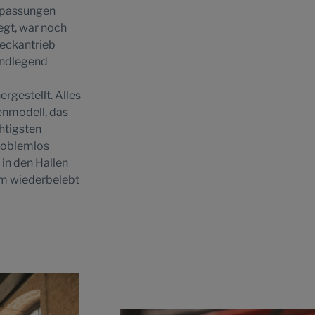
Anpassungen
egt, war noch
Heckantrieb
undlegend
rgestellt. Alles
ienmodell, das
htigsten
problemlos
in den Hallen
am wiederbelebt