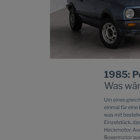
1985: P
Was wä
Um eines gleich
einmal für eine
was mit bestehe
Einzelstück, das
Heckmotor. Auch
Boxermotor aus